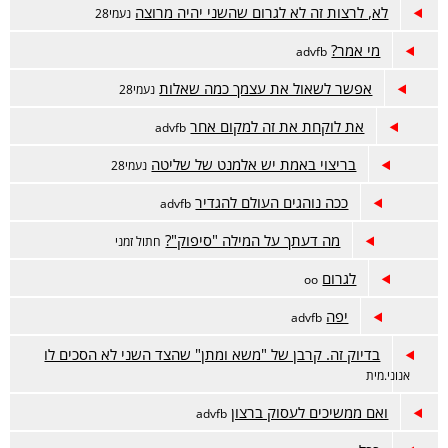
לא, לרצות זה לא לגרום שהשני יהיה מרוצה
נעמי28
מי אמר?
advfb
אפשר לשאול את עצמך כמה שאלות
נעמי28
את לוקחת את זה למקום אחר
advfb
בריצוי באמת יש אלמנט של שליטה
נעמי28
ככה נוהגים העולם להגדיר
advfb
מה דעתך על המילה "סיפוק"?
חתול זמני
לגרום
oo
יפה
advfb
בדיוק זה. קרבן של "משא ומתן" שהצד השני לא הסכים לו
אנוני.מית
ואם ממשיכים לעסוק ברצון
advfb