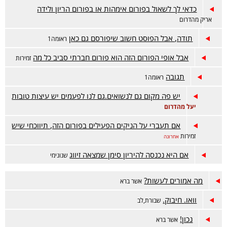
כדאי לך לשאול בפורום אימהות או בפורום הריון ולידה
אריק מהדרום
תודה, אבל הפוסט חשוב שיפורסם גם כאן
ראומה1
אבל אופי הפורום הזה הוא פורום חברתי סביב כל מה
זמירות
תגובה
ראומה1
יש פה מקום גם לנשואים.גם לנו לפעמים יש עיצות טובות
יעל מהדרום
אם תעברי על הניקים הפעילים בפורום הזה, תיווכחי שיש
זמירות
אחרונה
אם היא נכנסה להיריון סימן שמצאה זיווג
שנונימי
מה אמורים לעשות?
אשר ברא
וואו. חיבוק.
שבורת,לב
נכון!
אשר ברא