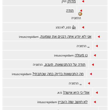
מדויק
זיויק
תודה
הרמוניה
👍
נוגע, לא נוגע
אני לא יודע איזה רבנים את שומעת,
intuscrepidam
..
הרמוניה
נו מעולה
intuscrepidam
תודה על ההתנשאות. תענוג.
הרמוניה
מה התנשאות בדיוק במה שכתבתי?
intuscrepidam
..
הרמוניה
אולי כי היא אישה?
פ.א.
לא חושב שזה העניין
intuscrepidam