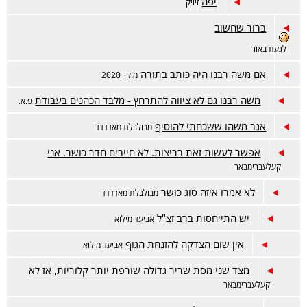
יפה
זיויק
ברור שחשוב
לגעת באור
אם משה רבנו היה כותב בתורה
מוקי_2020
משה רבנו גם לא ציווה להתרחץ - מלבד הכהנים בעבודת
פ.א.
אגב משהו ששכחתי להוסיף
מבולבלת מאדדדד
אפשר לעשות זאת בריצות. לא חייבים חדר כושר. אני
קעלעברימבאר
לא אמרו איזה סוג כושר
מבולבלת מאדדדד
יש התייחסות ברב זצ"ל
אביעד מילוא
אין שום הצדקה להזנחת הגוף
אביעד מילוא
מצד שני מסת שריר גדולה שורפת יותר קלוריות, אז לא
קעלעברימבאר