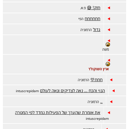
חזק! 😅
פ.א.
חחחחחח
הפי
גדול
הרמוניה
משה
ארץ השוקולד
חחח💛
הרמוניה
הנוי והכח … נאה לצדיקים ונאה לעולם
intuscrepidam
..
הרמוניה
את אומרת שהערך של הפעילות נמדד לפי המטרה
intuscrepidam