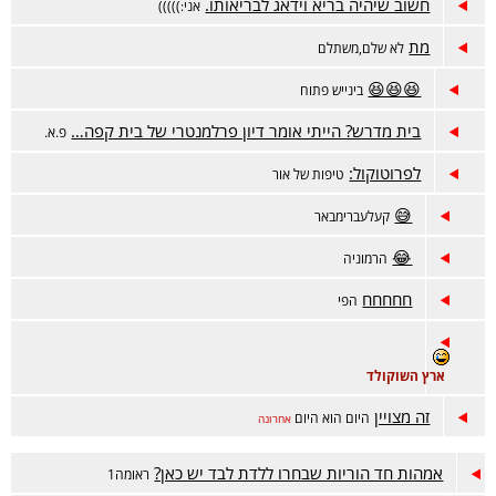
חשוב שיהיה בריא וידאג לבריאותו.
אני:)))))
מת
לא שלם,משתלם
😆😆😆
בינייש פתוח
בית מדרש? הייתי אומר דיון פרלמנטרי של בית קפה…
פ.א.
לפרוטוקול:
טיפות של אור
😅
קעלעברימבאר
😂
הרמוניה
חחחחח
הפי
ארץ השוקולד
זה מצויין
היום הוא היום
אחרונה
אמהות חד הוריות שבחרו ללדת לבד יש כאן?
ראומה1