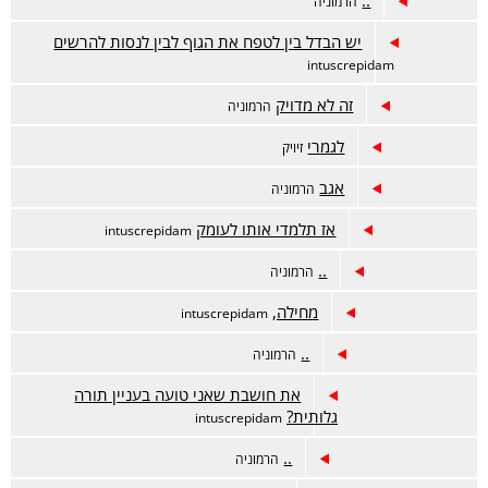
..
הרמוניה
יש הבדל בין לטפח את הגוף לבין לנסות להרשים
intuscrepidam
זה לא מדויק
הרמוניה
לגמרי
זיויק
אגב
הרמוניה
אז תלמדי אותו לעומק
intuscrepidam
..
הרמוניה
מחילה,
intuscrepidam
..
הרמוניה
את חושבת שאני טועה בעניין תורה
גלותית?
intuscrepidam
..
הרמוניה