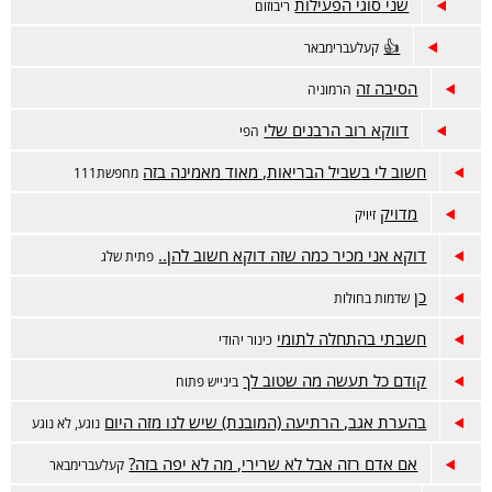
שני סוגי הפעילות
ריבוזום
👍
קעלעברימבאר
הסיבה זה
הרמוניה
דווקא רוב הרבנים שלי
הפי
חשוב לי בשביל הבריאות, מאוד מאמינה בזה
מחפשת111
מדויק
זיויק
דוקא אני מכיר כמה שזה דוקא חשוב להן..
פתית שלג
כן
שדמות בחולות
חשבתי בהתחלה לתומי
כינור יהודי
קודם כל תעשה מה שטוב לך
בינייש פתוח
בהערת אגב, הרתיעה (המובנת) שיש לנו מזה היום
נוגע, לא נוגע
אם אדם רזה אבל לא שרירי, מה לא יפה בזה?
קעלעברימבאר