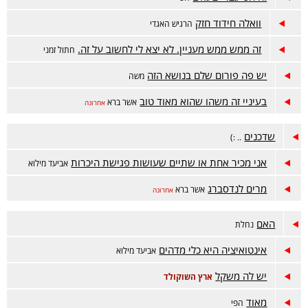
וואלה חידוד חזק
הרגיש האגדי
זה ממש ממש מעניין. לא יצא לי לחשוב על זה.
חתול זמני
יש פה פורום שלם בנושא הזה
משה
בעיניי זה משהו שהוא מאוד טוב
אשר ברא
אחרונה
שדכנים
.. :)
אני מכיר אחת או שתיים שעושות פגישת היכרות
אביעד מילוא
מרים לנדסברג
אשר ברא
אחרונה
האם
נחלת
אינטואיציה היא כלי מדהים
אביעד מילוא
יש לה משקל
ארץ השוקולד
מאוד
הפי