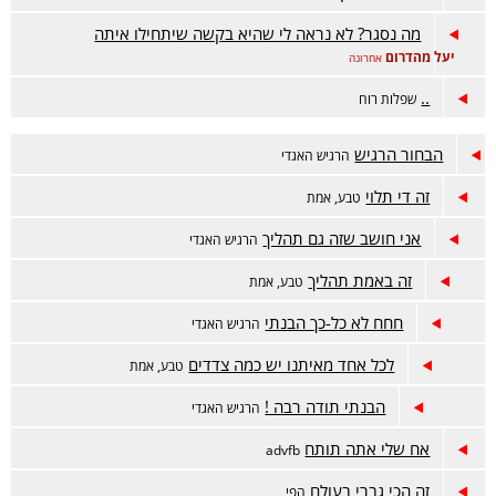
מה נסגר? לא נראה לי שהיא בקשה שיתחילו איתה
יעל מהדרום
אחרונה
..
שפלות רוח
הבחור הרגיש
הרגיש האגדי
זה די תלוי
טבע, אמת
אני חושב שזה גם תהליך
הרגיש האגדי
זה באמת תהליך
טבע, אמת
חחח לא כל-כך הבנתי
הרגיש האגדי
לכל אחד מאיתנו יש כמה צדדים
טבע, אמת
הבנתי תודה רבה !
הרגיש האגדי
אח שלי אתה תותח
advfb
זה הכי גברי בעולם
הפי