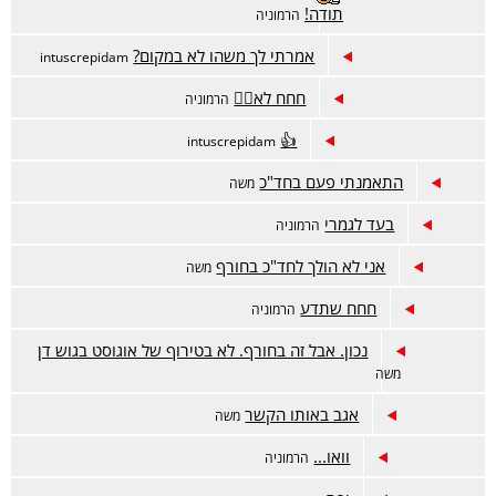
תודה!
הרמוניה
אמרתי לך משהו לא במקום?
intuscrepidam
חחח לא🤦‍♀️
הרמוניה
👍
intuscrepidam
התאמנתי פעם בחד"כ
משה
בעד לגמרי
הרמוניה
אני לא הולך לחד"כ בחורף
משה
חחח שתדע
הרמוניה
נכון. אבל זה בחורף. לא בטירוף של אוגוסט בגוש דן
משה
אגב באותו הקשר
משה
וואו...
הרמוניה