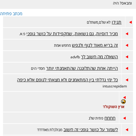
ומבאס? היה
דווקא מוצלח אבל
מכתב פתיחה
מתלבטים? מזל
טוב? זה המקום.
תגידו
לא שלם,משתלם
מכיר דוסיות, גם נשואות, שמקפידות על כושר גופני
פ.א.
זה בריא מאוד לגוף ולנפש
מחפש אמת
השאלה מה חשוב לך
advfb
הייתה אחת שהתלוננה שהתאמנתי יותר
חסדי הים
כל ימי גדלתי בין המתאמנים ולא מצאתי לגופם אלא כיפה
intuscrepidam
ארץ השוקולד
חחחח
פתית שלג
לשמור על כושר גופני זה חשוב
מבולבלת מאדדדד