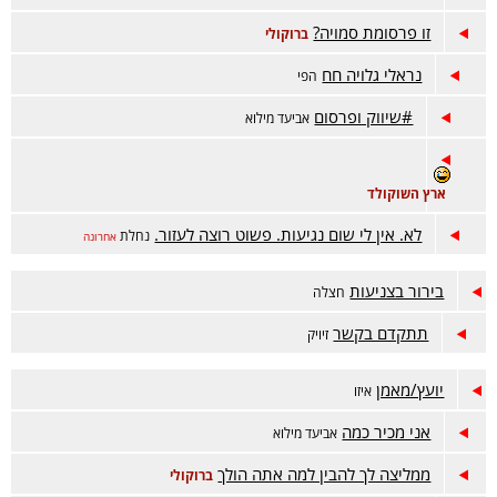
זו פרסומת סמויה?
ברוקולי
נראלי גלויה חח
הפי
#שיווק ופרסום
אביעד מילוא
ארץ השוקולד
לא. אין לי שום נגיעות. פשוט רוצה לעזור.
נחלת
אחרונה
בירור בצניעות
חצלה
תתקדם בקשר
זיויק
יועץ/מאמן
איזו
אני מכיר כמה
אביעד מילוא
ממליצה לך להבין למה אתה הולך
ברוקולי