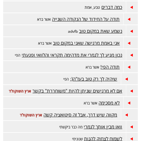
כמה דברים
טבע, אמת
תודה על החידוד של הנקודה השנייה
אשר ברא
נשמע שאת במקום טוב
advfb
אני באמת מרגישה שאני במקום טוב
אשר ברא
נכון מגיע לך לגמרי את מדהימה תקראי והלוואי ופגעתי
הפי
תודה הפי!
אשר ברא
שיהיה לך רק טוב בעז"ה(:
הפי
אם לא מרגישים שניתן להיות "משוחררת" בקשר
ארץ השוקולד
לא מסכימה
אשר ברא
מקווה שיש דרך, אבל זה סיטואציה קשה
ארץ השוקולד
וואו מבין אותך לגמרי
מה כבר ביקשתי
לשמוח לצחוק להנות
שנונימי