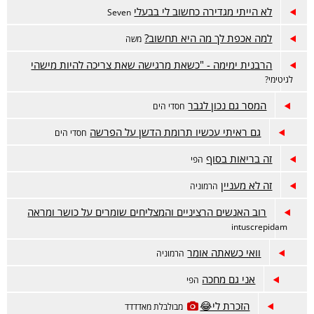
לא הייתי מגדירה כחשוב לי בבעלי
Seven
למה אכפת לך מה היא תחשוב?
משה
הרבנית ימימה - "כשאת מרגישה שאת צריכה להיות מישהי
לגיטימי?
המסר גם נכון לגבר
חסדי הים
גם ראיתי עכשיו תרומת הדשן על הפרשה
חסדי הים
זה בריאות בסוף
הפי
זה לא מעניין
הרמוניה
רוב האנשים הרציניים והמצליחים שומרים על כושר ומראה
intuscrepidam
וואי כשאתה אומר
הרמוניה
אני גם מחכה
הפי
הזכרת לי😂
מבולבלת מאדדדד