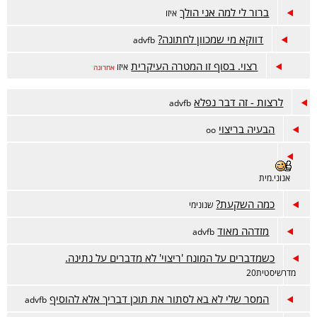
ברור לי למה אני הולך
איזו
דווקא מי שמכוון לחתונה?
advfb
רצוי. בסוף זו המטרה העיקרית
איזו
אחרונה
לרצות - זה דבר נפלא
advfb
הבעיה בריצוי
oo
אנוני.מית
כמה השקעת?
שנונימי
מזדהה מאוד
advfb
כשמדברים על המונח 'ריצוי' לא מדברים על נתינה.
מדרשיסטית20
המסר שלי לא בא לסתור את תוכן דבריך אלא להוסיף
advfb