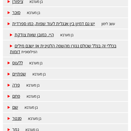
ציפורן
בן מערבא
סוכר
בן מערבא
יש גם דמיון בין אנגלית לעוד שפות, כמו ספרדית
עשב לימון
היי. כמובן שאת צודקת
בן מערבא
בכללי זה בגלל שכולם נגזרו מהשפה הלטינית אז ישנם מילים
דומות
הפילוסופית
ללעוס
בן מערבא
שפתיים
בן מערבא
פרה
בן מערבא
פחם
בן מערבא
שם
בן מערבא
סנטר
בן מערבא
נמר
בן מערבא