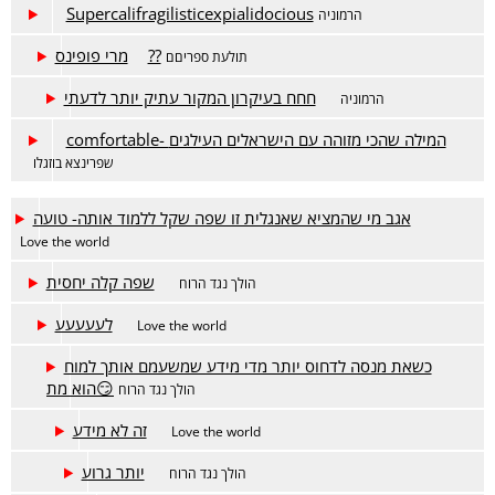
Supercalifragilisticexpialidocious
הרמוניה
מרי פופינס??
תולעת ספריםם
חחח בעיקרון המקור עתיק יותר לדעתי
הרמוניה
comfortable- המילה שהכי מזוהה עם הישראלים העילגים
שפרינצא בוזגלו
אגב מי שהמציא שאנגלית זו שפה שקל ללמוד אותה- טועה
Love the world
שפה קלה יחסית
הולך נגד הרוח
לעעעעע
Love the world
כשאת מנסה לדחוס יותר מדי מידע שמשעמם אותך למוח
הוא מת😏
הולך נגד הרוח
זה לא מידע
Love the world
יותר גרוע
הולך נגד הרוח