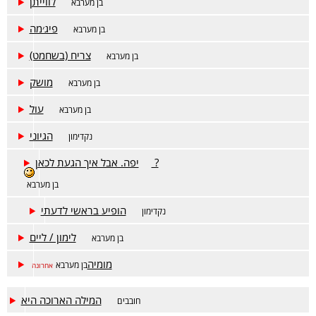
לווייתן
בן מערבא
פיג׳מה
בן מערבא
צריח (בשחמט)
בן מערבא
מושק
בן מערבא
עול
בן מערבא
הגיוני
נקדימון
יפה. אבל איך הגעת לכאן ?
בן מערבא
הופיע בראשי לדעתי
נקדימון
לימון / ליים
בן מערבא
מומיה
בן מערבא
אחרונה
המילה הארוכה היא
חובבים