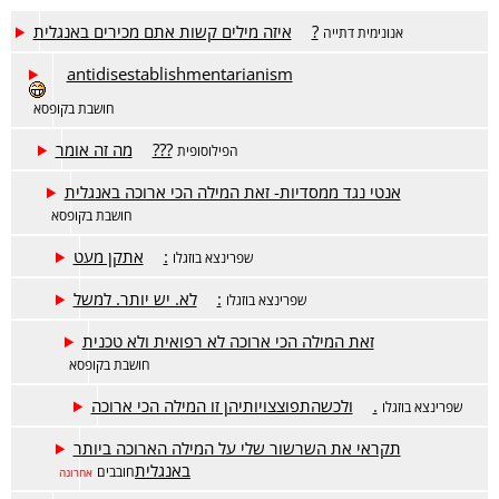
איזה מילים קשות אתם מכירים באנגלית?
אנונימית דתייה
antidisestablishmentarianism
חושבת בקופסא
מה זה אומר???
הפילוסופית
אנטי נגד ממסדיות- זאת המילה הכי ארוכה באנגלית
חושבת בקופסא
אתקן מעט:
שפרינצא בוזגלו
לא. יש יותר. למשל:
שפרינצא בוזגלו
זאת המילה הכי ארוכה לא רפואית ולא טכנית
חושבת בקופסא
ולכשהתפוצצויותיהן זו המילה הכי ארוכה.
שפרינצא בוזגלו
תקראי את השרשור שלי על המילה הארוכה ביותר
באנגלית
חובבים
אחרונה