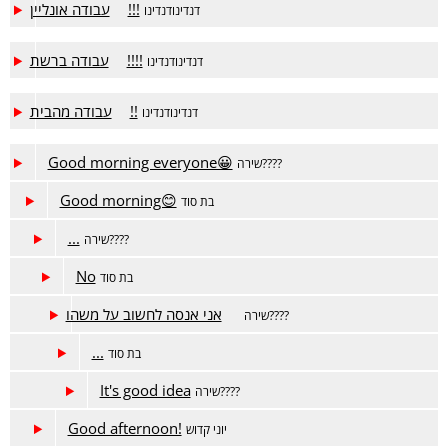
עבודה אונליין!!!
דנדינודנדינו
עבודה ברשת!!!!
דנדינודנדינו
עבודה מהבית!!
דנדינודנדינו
Good morning everyone😀
שירה????
Good morning😊
בת סוד
...
שירה????
No
בת סוד
אני אנסה לחשוב על משהו
שירה????
...
בת סוד
It's good idea
שירה????
Good afternoon!
יוני קדוש