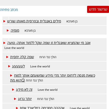
שרשור חדש
מכתב פתיחה
מילים באנגלית ובפרסית מאותו שורש
בן מערבא
מומיה
בן מערבא
אגב מי שהמציא שאנגלית זו שפה שקל ללמוד אותה- טועה
Love the world
שפה קלה יחסית
הולך נגד הרוח
לעעעעע
Love the world
כשאת מנסה לדחוס יותר מדי מידע שמשעמם אותך למוח
הוא מת😏
הולך נגד הרוח
זה לא מידע
Love the world
יותר גרוע
הולך נגד הרוח
אהההה מסכימה במליארד אחוז
Love the world