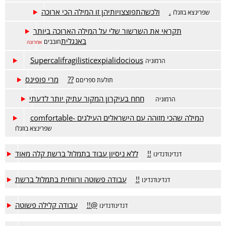
ולכשהתפוצצויותיהן זו המילה הכי ארוכה.
שפרינצא בוזגלו
תקראי את השרשור שלי על המילה הארוכה ביותר
באנגלית
חובבים
אחרונה
Supercalifragilisticexpialidocious
הרמוניה
מרי פופינס??
תולעת ספריםם
חחח בעיקרון המקור עתיק יותר לדעתי
הרמוניה
comfortable- המילה שהכי מזוהה עם הישראלים העילגים
שפרינצא בוזגלו
ללא ניסיון עבוד בתמלול ברשת קלה מאוד!!
דנדינודנדינו
עבודה פשוטה ורווחית בתמלול ברשת!!
דנדינודנדינו
עבודה קלילה פשוטה!!@
דנדינודנדינו