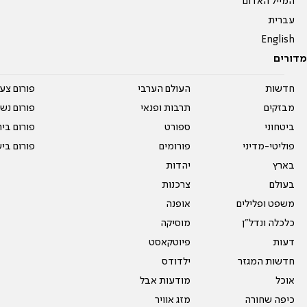
המייל האדום
עברית
English
מדורים
חדשות
העולם הערבי
פורום צע
מבזקים
תרבות ופנאי
פורום נשו
ביטחוני
ספורט
פורום בי
פוליטי-מדיני
פורומים
פורום בי
בארץ
יהדות
בעולם
צרכנות
משפט ופלילים
אופנה
כלכלה ונדל"ן
מוסיקה
דעות
פיוטקאסט
חדשות המגזר
ילדודס
אוכל
מודעות אבל
כיפה שחורה
מזג אוויר