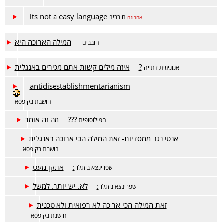
its not a easy language
חובבים
אחרונה
המילה הארוכה היא
חובבים
איזה מילים קשות אתם מכירים באנגלית?
אנונימית דתייה
antidisestablishmentarianism
חושבת בקופסא
מה זה אומר???
הפילוסופית
אנטי נגד ממסדיות- זאת המילה הכי ארוכה באנגלית
חושבת בקופסא
אתקן מעט:
שפרינצא בוזגלו
לא. יש יותר. למשל:
שפרינצא בוזגלו
זאת המילה הכי ארוכה לא רפואית ולא טכנית
חושבת בקופסא