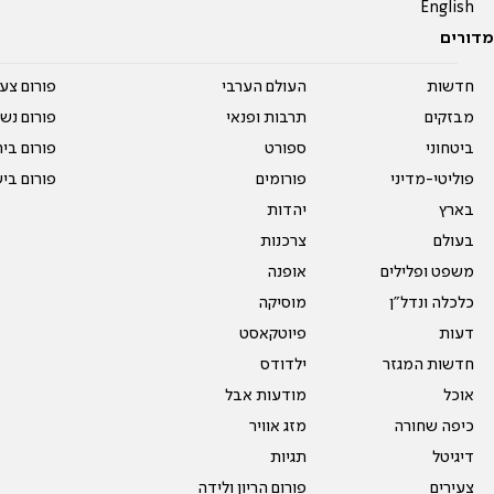
English
מדורים
חדשות
העולם הערבי
פורום צע
מבזקים
תרבות ופנאי
פורום נשו
ביטחוני
ספורט
פורום בי
פוליטי-מדיני
פורומים
פורום בי
בארץ
יהדות
בעולם
צרכנות
משפט ופלילים
אופנה
כלכלה ונדל"ן
מוסיקה
דעות
פיוטקאסט
חדשות המגזר
ילדודס
אוכל
מודעות אבל
כיפה שחורה
מזג אוויר
דיגיטל
תגיות
צעירים
פורום הריון ולידה