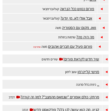
פורום נטוש ככל הנראה
קעלעברימבאר
אבל אולי לא. מי יודע?
קעלעברימבאר
וואו. מקום עם הסטוריה
משה
מה היה פה?
שדמות בחולות
פורום פעיל עם חברים אהובים
משה
אחרונה
שיר חדש לקראת פורים!
שירים חדשים
מוישי קליינרמן
עשב לימון
..
כיפת ברזל-סרוגה
מרתק: כולם אומרים "שנמאס מהמצב"? למה זה קורה?
דבדב
קניון, מה הוא עושה לנו בלב? פודקאסט חדש
דבדב