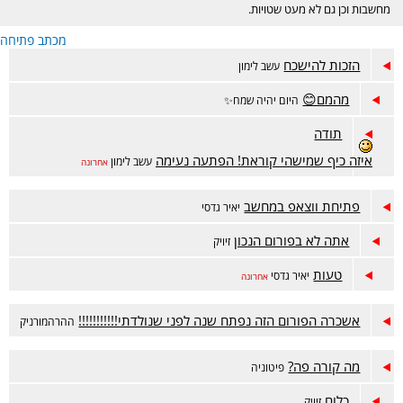
מחשבות וכן גם לא מעט שטויות.
מכתב פתיחה
הזכות להישכח
עשב לימון
מהמם😊
היום יהיה שמח✨
תודה
איזה כיף שמישהי קוראת! הפתעה נעימה
עשב לימון
אחרונה
פתיחת ווצאפ במחשב
יאיר גדסי
אתה לא בפורום הנכון
זיויק
טעות
יאיר גדסי
אחרונה
אשכרה הפורום הזה נפתח שנה לפני שנולדתי!!!!!!!!!!!
ההרהמורניק
מה קורה פה?
פיטוניה
כלום
זיויק