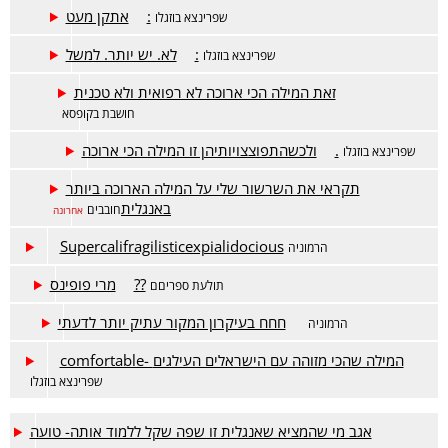
אתקן מעט:
שפרינצא בוזגלו
לא. יש יותר. למשל:
שפרינצא בוזגלו
זאת המילה הכי ארוכה לא רפואית ולא טכנית
חושבת בקופסא
ולכשהתפוצצויותיהן זו המילה הכי ארוכה.
שפרינצא בוזגלו
תקראי את השרשור שלי על המילה הארוכה ביותר
באנגלית
חובבים
אחרונה
Supercalifragilisticexpialidocious
הרמוניה
מרי פופינס??
תולעת ספריםם
חחח בעיקרון המקור עתיק יותר לדעתי
הרמוניה
comfortable- המילה שהכי מזוהה עם הישראלים העילגים
שפרינצא בוזגלו
אגב מי שהמציא שאנגלית זו שפה שקל ללמוד אותה- טועה