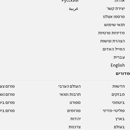
אודות
Pусский
יצירת קשר
عربية
פרסמו אצלנו
תנאי שימוש
מדיניות פרטיות
הצהרת נגישות
המייל האדום
עברית
English
מדורים
חדשות
העולם הערבי
פורום צע
מבזקים
תרבות ופנאי
פורום נשו
ביטחוני
ספורט
פורום בי
פוליטי-מדיני
פורומים
פורום בי
בארץ
יהדות
בעולם
צרכנות