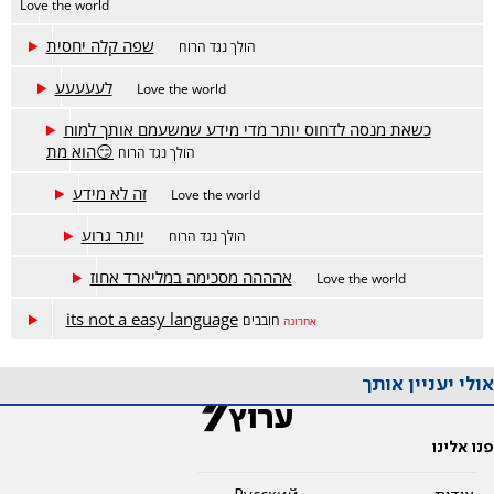
Love the world
שפה קלה יחסית
הולך נגד הרוח
לעעעעע
Love the world
כשאת מנסה לדחוס יותר מדי מידע שמשעמם אותך למוח
הוא מת😏
הולך נגד הרוח
זה לא מידע
Love the world
יותר גרוע
הולך נגד הרוח
אהההה מסכימה במליארד אחוז
Love the world
its not a easy language
חובבים
אחרונה
אולי יעניין אותך
פנו אלינו