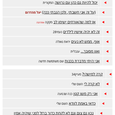
יכול להיות גם כהן עם גרושה
המקורית
(על זה אני חשבתי, ולכן הגבתי ככה)
יעל מהדרום
אז למה שהאורחים ישימו לב
מקקה
אחרונה
זה לא יהיה אישיו לילדים
נעמי28
אוף, ממש לא נעים
יראת גאולה
ואוו מסובך...
ענבלית
אני היתי מדברת בכנות
שם משתמשת חדשה
קרה למישהי?
מעיין34
לא קרה לי
השם שלי
אני רק משו קטן
כנה שנטעה
כדאי באמת לוודא
השם שלי
נכון גם צום וגם לא לקחת כדור ברזל לפני שיהיה אמין