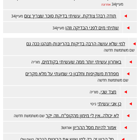
מעיין34
אחרונה
תודה רבה! צודקת. עשיתי בדיקת סוכר שצריך צום
מעיין34
שתיתי מים לפני הבדיקה וזהו
מעיין34
למי שלא עושה הרבה בדיקות בהריונות-תנהגו ככה גם
שם משתמשת חדשה
באחרון עשיתי יותר ממה שעשיתי בקודמים.
מוריה
מפחדת משקיפות וחלבון כי שמעתי על מלא מקרים
שם משתמשת חדשה
מצד שני,
מוריה
כן אני עשיתי
גיטי
לא יכולה..אין לי מימון מהקופ''ח..וזה יקר
שם משתמשת חדשה
אמור להיות מסל ההריון
אורוש3
סל הריון זה רק למי שיש את הביטוח הגבוה
השם שלי