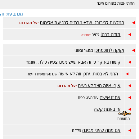
ההתייעצות בפורום אינה
מחליפה ייעוץ רפואי ונעשית
מכתב פתיחה
באחריות המתייעצת בלבד.
הפורום דתי, נא לכבד את
המלצות לכירורגי שד+ מרכזים למניעת אלימות
יעל מהדרום
רגשות הגולשות בסגנון
השאלות והתשובות. קישור
תודה רבה!
גלויה
אחרונה
לפורום אמהות הפתוח-
https://www.inn.co.il/Forum/Forum.aspx/f449
זקוקה לחוכמתכן
בעושר ובעוני
קשוח בעיקר כי זה אבא שיש ממנו צפיה כילד..
אונמר
הממ לא בטוח..יתכן וזה לא אישה
שם משתמשת חדשה
אוף. איזה מצב לא נעים
יעל מהדרום
אם זו אישה
עוד מעט פסח
זה באמת קשה
מתואמת
אם ממה שאני מבינה
מקקה