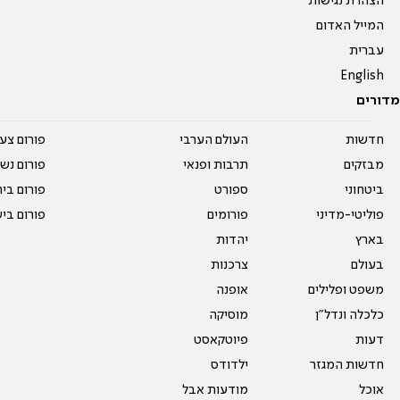
הצהרת נגישות
המייל האדום
עברית
English
מדורים
חדשות
העולם הערבי
פורום צע
מבזקים
תרבות ופנאי
פורום נשו
ביטחוני
ספורט
פורום בי
פוליטי-מדיני
פורומים
פורום בי
בארץ
יהדות
בעולם
צרכנות
משפט ופלילים
אופנה
כלכלה ונדל"ן
מוסיקה
דעות
פיוטקאסט
חדשות המגזר
ילדודס
אוכל
מודעות אבל