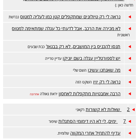
חדשה כאן :)
נראה לי רק טיולונים שמתקפלים קטן כמו לעליה למטוס
נברשת
לא מכירה את הרכב, אבל לדעתי כל עגלה שמתאימה למטוס
ראשונית
תנסו להכניס בין המושבים, לא רק בבגאז'
כבת שבעים
יש לספורטליין עגלה בשם יוניקו
עדיין טרייה
מה שאנחנו עשינו
השם שלי
נראה לי רק יויו
השקט הזה
הרבה אמבטיות מתקפלות לאחסון
יראת גאולה
אחרונה
2 שאלות לא קשורות
רקאני
7 ימים, לי לא היו דימומי הסתגלות
שיפור
עדיף להתחיל אחרי המקווה
שלומית.