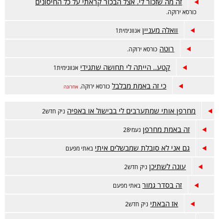
זה מה שזכור לי. אצל הבכור קראתי על כל החיסונים
כורסא ירוקה.
וואלה מעניין
אנוונימית1
רוטה
כורסא ירוקה.
קטע.. הייתה לי תחושה שתגידי
אנוונימית1
כי זה באמת מבלבל
כורסא ירוקה.
אחרונה
מחרפן אותי שמתערבים לי בבישול או באפיה
ניק חדש2
זה באמת מחרפן
נעמי28
גם אני לא סובלת שמבשלים איתי
באתי מפעם
עונה לשתיכן
ניק חדש2
זה בסדר גמור
באתי מפעם
אז הבאתי
ניק חדש2