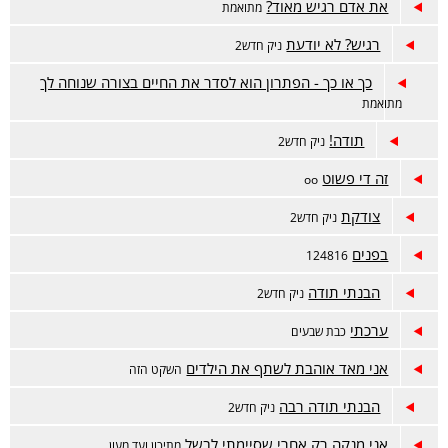
את אדם רגיש מאוד?
מתואמת
רגיש? לא יודעת
ניק חדש2
כך או כך - הפתרון הוא לסדר את החיים בצורה שנוחה לך
מתואמת
תודה!
ניק חדש2
זה די פשוט
oo
צודקת
ניק חדש2
בפנים
124816
הבנתי תודה
ניק חדש2
ערכתי
כבת שבעים
אני מאד אוהבת לשתף את הילדים
השקט הזה
הבנתי תודה רבה
ניק חדש2
אני מנקה רק אחרי שסיימתי לבשל
מתיכון ועד מעון