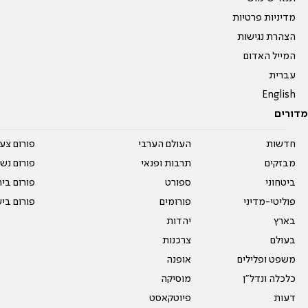
מדיניות פרטיות
הצהרת נגישות
המייל האדום
עברית
English
מדורים
חדשות
העולם הערבי
פורום צע
מבזקים
תרבות ופנאי
פורום נשו
ביטחוני
ספורט
פורום בי
פוליטי-מדיני
פורומים
פורום בי
בארץ
יהדות
בעולם
צרכנות
משפט ופלילים
אופנה
כלכלה ונדל"ן
מוסיקה
דעות
פיוטקאסט