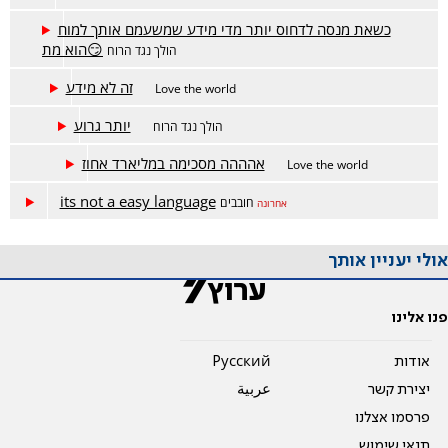
כשאת מנסה לדחוס יותר מדי מידע שמשעמם אותך למוח
הוא מת😏
הולך נגד הרוח
זה לא מידע
Love the world
יותר גרוע
הולך נגד הרוח
אהההה מסכימה במליארד אחוז
Love the world
its not a easy language
חובבים
אחרונה
אולי יעניין אותך
פנו אלינו
אודות
Pусский
יצירת קשר
عربية
פרסמו אצלנו
תנאי שימוש