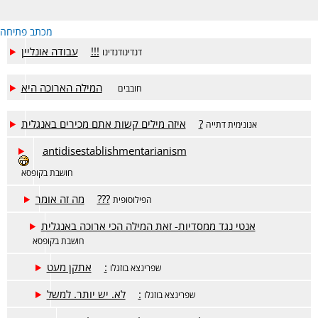
מכתב פתיחה
עבודה אונליין!!!
דנדינודנדינו
המילה הארוכה היא
חובבים
איזה מילים קשות אתם מכירים באנגלית?
אנונימית דתייה
antidisestablishmentarianism
חושבת בקופסא
מה זה אומר???
הפילוסופית
אנטי נגד ממסדיות- זאת המילה הכי ארוכה באנגלית
חושבת בקופסא
אתקן מעט:
שפרינצא בוזגלו
לא. יש יותר. למשל:
שפרינצא בוזגלו