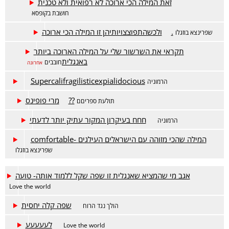
זאת המילה הכי ארוכה לא רפואית ולא טכנית
חושבת בקופסא
ולכשהתפוצצויותיהן זו המילה הכי ארוכה.
שפרינצא בוזגלו
תקראי את השרשור שלי על המילה הארוכה ביותר
באנגלית
חובבים
אחרונה
Supercalifragilisticexpialidocious
הרמוניה
מרי פופינס??
תולעת ספריםם
חחח בעיקרון המקור עתיק יותר לדעתי
הרמוניה
comfortable- המילה שהכי מזוהה עם הישראלים העילגים
שפרינצא בוזגלו
אגב מי שהמציא שאנגלית זו שפה שקל ללמוד אותה- טועה
Love the world
שפה קלה יחסית
הולך נגד הרוח
לעעעעע
Love the world