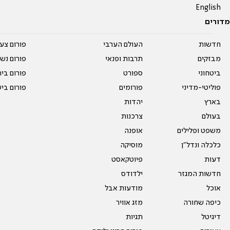
English
מדורים
חדשות
העולם הערבי
פורום צע
מבזקים
תרבות ופנאי
פורום נשו
ביטחוני
ספורט
פורום בי
פוליטי-מדיני
פורומים
פורום בי
בארץ
יהדות
בעולם
צרכנות
משפט ופלילים
אופנה
כלכלה ונדל"ן
מוסיקה
דעות
פיוטקאסט
חדשות המגזר
ילדודס
אוכל
מודעות אבל
כיפה שחורה
מזג אוויר
דיגיטל
תגיות