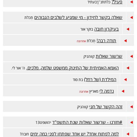
פעיל?
כלתתנ''ךבעתיד
שאלה בקשר לחידון - מי שמגיע לשלבים הגבוהים
תְכלת
בעיקרון חובה
בוקר אור
תודה רבה!
תְכלת
אחרונה
שרשור שאלות
קווהניק
האמא האמיתית של התינוק ממשפט שלמה, מלכים.
ה' אור לי.
המילדת (של רחל)
בת סוד
נדמה לי
מאריץ
אחרונה
זהה הקשר של חגי
קווהניק
#חזרנו - שרשור שאלות שנת התשפ"ד
יהושפט13
למה לפתוח אחד? יש אחד שפתחו לפני כמה ימים
חובה?