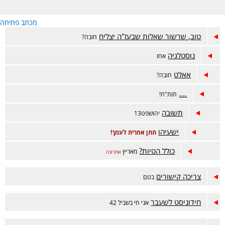
מכתב פתיחה
טוב, שרשור שאלות שבעז"ה יצליח
חובה?
נוסטלגיה
אחו
אאלט
חובה?
....
תות"ח!
תשובה
יהושפט13
ישעיהו
תתן אחרית לעמך!
כולל הטיות?
מאריץ
אחרונה
צריכה קישורים
בטם
חידוניסט לשעבר
אני חי בשביל 42