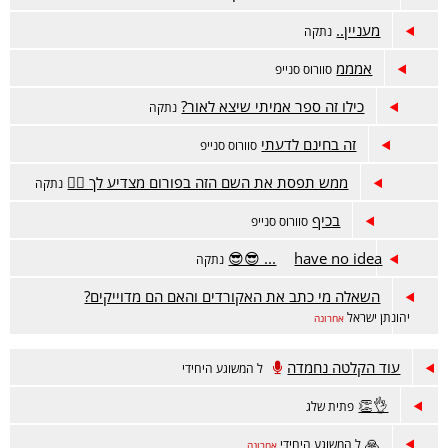
מעניין..
נתקה
אמממ
סוורוס סנייפ
כילו זה ספר אמיתי שיצא לאור?
נתקה
זה בחינם לדעתי
סוורוס סנייפ
ממש תפסת את השם הזה בפורום מצדיע לך 🙋‍♂️
נתקה
בכיף
סוורוס סנייפ
have no idea... 😎😎
נתקה
השאלה מי כתב את האקורדים והאם הם מדוייקים?
יהונתן ישראל
אחרונה
עוד הקלטה נחמדה
ל המשוגע היחידי
👌👏
פתית שלג
🙏
ל המשוגע היחידי
אחרונה