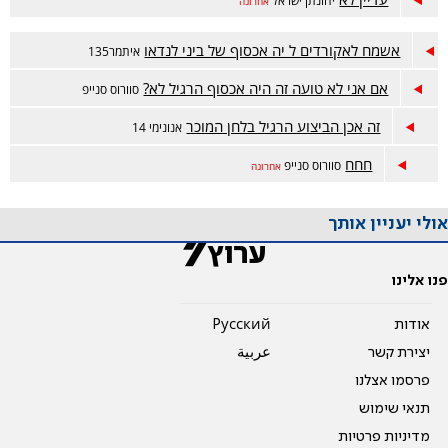
יהונתן ישראל
אחרונה
אשמח לאקורדים ל יה אכסוף של ביני לנדאו
איתמר135
אם אני לא טועה זה היה אכסוף הרגיל לא?
סוורוס סנייפ
זה אכן הביצוע הרגיל בלחן המוכר
אנונימי 14
חחח
סוורוס סנייפ
אחרונה
אולי יעניין אותך
פנו אלינו
אודות
Pусский
יצירת קשר
عربية
פרסמו אצלנו
תנאי שימוש
מדיניות פרטיות