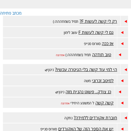
מכתב פתיחה
רק לי קשה לעשות F?
תמיד בשמחההה:)
גם לי קשה לעשות F
עשב לימון
אז ככה
סוורוס סנייפ
טוב תודהה
תמיד בשמחההה:)
אחרונה
הי למי עוד קשה בלי הגיטרה עכשיו?
ניגון🌿
למיטב זכרוני
משה
כנ צודק.. פשוט נהנית מזה
ניגון🌿
קשה קשה
ל המשוגע היחידי
אחרונה
חוברת אקורדים ללמידה?
נתקה
יש את הספר הזה של האקורדים
סוורוס סנייפ