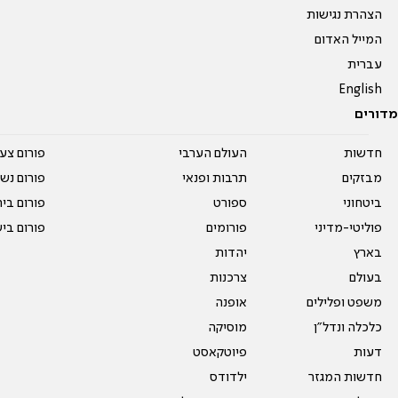
הצהרת נגישות
המייל האדום
עברית
English
מדורים
חדשות
העולם הערבי
פורום צע
מבזקים
תרבות ופנאי
פורום נשו
ביטחוני
ספורט
פורום בי
פוליטי-מדיני
פורומים
פורום בי
בארץ
יהדות
בעולם
צרכנות
משפט ופלילים
אופנה
כלכלה ונדל"ן
מוסיקה
דעות
פיוטקאסט
חדשות המגזר
ילדודס