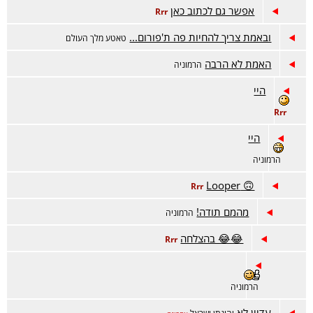
אפשר גם לכתוב כאן
Rrr
ובאמת צריך להחיות פה ת'פורום...
טאטע מלך העולם
האמת לא הרבה
הרמוניה
היי
Rrr
היי
הרמוניה
🙃 Looper
Rrr
מהמם תודה!
הרמוניה
😂😂 בהצלחה
Rrr
הרמוניה
עדיין לא