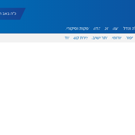
כ"ה באב תשפ"ו |
 ונדל"ן
דעות
אוכל
יהדות
הפקות וסיקורים
ספורט
פורומים
אתר ישיבה
יצירת קשר
עוד