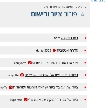
מצב תורני
ערוץ 7
פורומים
פורום ציור ורישום
פורום
ציור ורישום
בית המקדש
צילה.
סדרת אנימציה
daniel5555
שני סדרטוני הדגמת ציור בשבוע
roniyoffe
רימונים ציור ישראלי אומנות ישראלית
roniyoffe
ציור שמן על בד ציור ישראלי אומנות ישראלית
iyoffe
ציור של כלי הקרמיקה של אמא שלי
Superofir