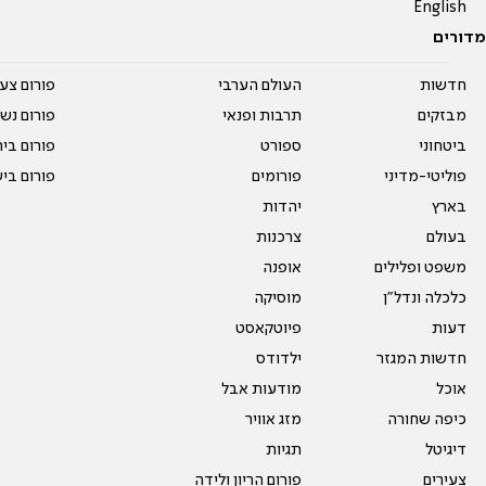
English
מדורים
חדשות
העולם הערבי
פורום צע
מבזקים
תרבות ופנאי
פורום נשו
ביטחוני
ספורט
פורום בי
פוליטי-מדיני
פורומים
פורום בי
בארץ
יהדות
בעולם
צרכנות
משפט ופלילים
אופנה
כלכלה ונדל"ן
מוסיקה
דעות
פיוטקאסט
חדשות המגזר
ילדודס
אוכל
מודעות אבל
כיפה שחורה
מזג אוויר
דיגיטל
תגיות
צעירים
פורום הריון ולידה