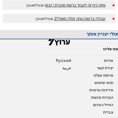
איזה כיף זה לעבוד ברשת מהבית.! כנסו
אנציללואנטנך
עבודה ברשת נוחה וקלה מאוד!!2
אנציללואנטנך
אולי יעניין אותך
פנו אלינו
אודות
Pусский
יצירת קשר
عربية
פרסמו אצלנו
תנאי שימוש
מדיניות פרטיות
הצהרת נגישות
המייל האדום
עברית