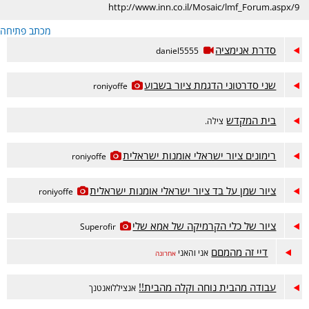
http://www.inn.co.il/Mosaic/lmf_Forum.aspx/9
מכתב פתיחה
סדרת אנימציה
daniel5555
שני סדרטוני הדגמת ציור בשבוע
roniyoffe
בית המקדש
צילה.
רימונים ציור ישראלי אומנות ישראלית
roniyoffe
ציור שמן על בד ציור ישראלי אומנות ישראלית
roniyoffe
ציור של כלי הקרמיקה של אמא שלי
Superofir
דיי זה מהמםם
אני והאני
אחרונה
עבודה מהבית נוחה וקלה מהבית!!
אנציללואנטנך