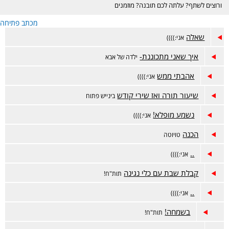
ורוצים לשתף? עלתה לכם תובנה? מוזמנים
בכיף :)
מכתב פתיחה
שאלה
אני:))))
איך שאני מתכוננת-
ילדה של אבא
אהבתי ממש
אני:))))
שיעור תורה ואז שירי קודש
בינייש פתוח
נשמע מופלא!
אני:))))
הכנה
טויוטה
..
אני:))))
קבלת שבת עם כלי נגינה
תות"ח!
..
אני:))))
בשמחה!
תות"ח!