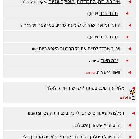
שיר השירים, התבודדות, מוסיקה ונגינה
אי קטן במערבולת
תודה רבה
אני:))))
היתה תקופה שהייתי שומעת שירים במרפסת
תמימלה..?
תודה רבה
אני:))))
אני משתדל לסיים את כל ההכנות האפשריות
אחו
יפה מאוד
טויוטה
וואוו.
נפש חיה.
אחרונה
אלול עוד מעט בפתח * שרשור חיזוק לאלול
*
advfb
המלצה לשיעורים שיתנו לי כח בעבודת השם
אבא פגום
הרב פרץ אינהורן
עשב לימון
הרב יובל מיטלמן, הרב דוד אמיתי תלוי מה הסגנון שלך