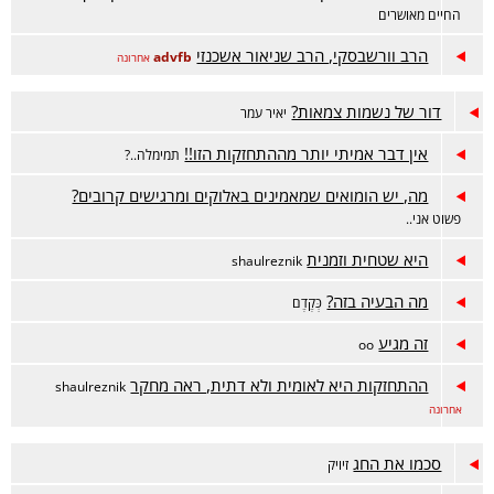
החיים מאושרים
הרב וורשבסקי, הרב שניאור אשכנזי
advfb
אחרונה
דור של נשמות צמאות?
יאיר עמר
אין דבר אמיתי יותר מההתחזקות הזו!!
תמימלה..?
מה, יש הומואים שמאמינים באלוקים ומרגישים קרובים?
פשוט אני..
היא שטחית וזמנית
shaulreznik
מה הבעיה בזה?
כְּקֶדֶם
זה מגיע
oo
ההתחזקות היא לאומית ולא דתית, ראה מחקר
shaulreznik
אחרונה
סכמו את החג
זיויק