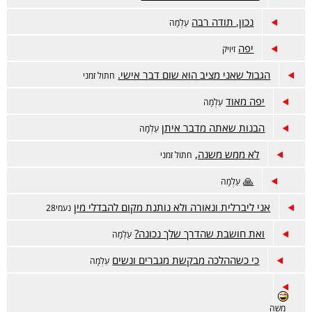
נכון, תודה רבה
עַלְמָה
יפה
זיויק
הגבול שאני מציב הוא שום דבר אישי.
חתול זמני
יפה מאוד
עַלְמָה
הבנות שאתה מדבר איתן
עַלְמָה
לא ממש משנה,
חתול זמני
🙏
עַלְמָה
אני ליברלית ונאורה ולא נותנת מקום להבדלי מין
נעמי28
ואת חושבת שהדרך שלך נכונה?
עַלְמָה
כי כשההלכה מבקשת מגברים ונשים
עַלְמָה
משה