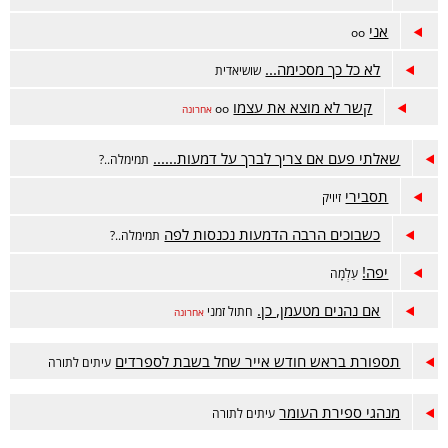
אני
oo
לא כל כך מסכימה...
שושיאדית
קשר לא מוצא את עצמו
oo
אחרונה
שאלתי פעם אם צריך לברך על דמעות......
תמימלה..?
תסבירי
זיויק
כשבוכים הרבה הדמעות נכנסות לפה
תמימלה..?
יפה!
עַלְמָה
אם נהנים מטעמן, כן.
חתול זמני
אחרונה
תספורת בראש חודש אייר שחל בשבת לספרדים
עיתים לתורה
מנהגי ספירת העומר
עיתים לתורה