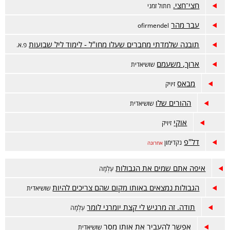
חצי־חצי.
חתול זמני
עבר מהר
ofirmendel
תובנה שלמדתי מחברים שעלו מחו"ל - לימוד ליל שבועות
פ.א.
ארוך, משעמם
שושיאדית
מבאס
זיויק
ההורים שלו
שושיאדית
אוקי
זיויק
דל"פ
נקדימון
אחרונה
איפה אתם שמים את הגבולות
עַלְמָה
הגבולות נמצאים באותו מקום שהם צריכים להיות
שושיאדית
תודה. זה מרגיש לי קצת יומרני לומר
עַלְמָה
אפשר להעביר את אותו מסר
שושיאדית