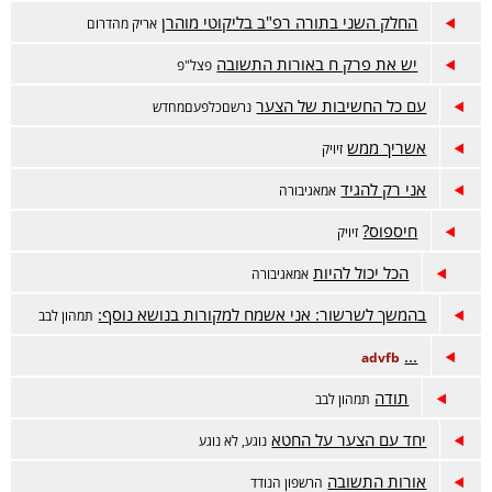
החלק השני בתורה רפ"ב בליקוטי מוהרן
אריק מהדרום
יש את פרק ח באורות התשובה
פצל"פ
עם כל החשיבות של הצער
נרשםכלפעםמחדש
אשריך ממש
זיויק
אני רק להגיד
אמאגיבורה
חיספוס?
זיויק
הכל יכול להיות
אמאגיבורה
בהמשך לשרשור: אני אשמח למקורות בנושא נוסף:
תמהון לבב
...
advfb
תודה
תמהון לבב
יחד עם הצער על החטא
נוגע, לא נוגע
אורות התשובה
הרשפון הנודד