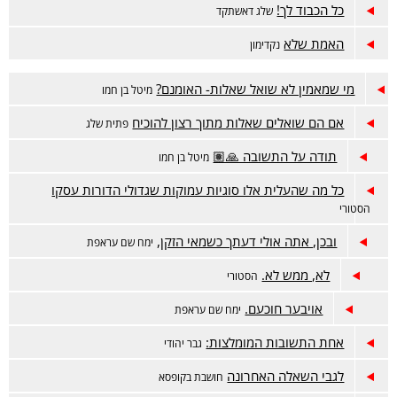
כל הכבוד לך!
שלג דאשתקד
האמת שלא
נקדימון
מי שמאמין לא שואל שאלות- האומנם?
מיטל בן חמו
אם הם שואלים שאלות מתוך רצון להוכיח
פתית שלג
תודה על התשובה 🙏🏽
מיטל בן חמו
כל מה שהעלית אלו סוגיות עמוקות שגדולי הדורות עסקו
הסטורי
ובכן, אתה אולי דעתך כשמאי הזקן,
ימח שם עראפת
לא, ממש לא.
הסטורי
אויבער חוכעם.
ימח שם עראפת
אחת התשובות המומלצות:
גבר יהודי
לגבי השאלה האחרונה
חושבת בקופסא