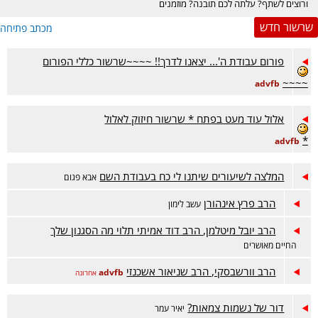
ורוצים לשתף? עלתה לכם תובנה? מוזמנים
בכיף :)
שרשור חדש
מכתב פתיחה
פורום עבודת ה'... יצאנו לדרך!! ~~~~שרשור כללי הפורום
~~~~
advfb
אלול עוד מעט בפתח * שרשור חיזוק לאלול
*
advfb
המלצה לשיעורים שיתנו לי כח בעבודת השם
אבא פגום
הרב פרץ אינהורן
עשב לימון
הרב יובל מיטלמן, הרב דוד אמיתי תלוי מה הסגנון שלך
החיים מאושרים
הרב וורשבסקי, הרב שניאור אשכנזי
advfb
אחרונה
דור של נשמות צמאות?
יאיר עמר