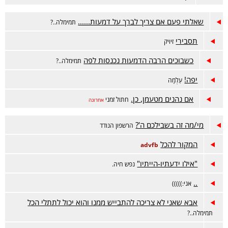
שאלתי פעם אם צריך לברך על דמעות......
תמימלה..?
תסבירי
זיויק
כשבוכים הרבה הדמעות נכנסות לפה
תמימלה..?
יפה!
עַלְמָה
אם נהנים מטעמן, כן.
חתול זמני
אחרונה
מי/מה זה בשבילכם ה'?
הרשפון הנודד
המקור להכל
advfb
"אילו ידעתיו-הייתיו"
נפש חיה.
..
אני:)))))
אבא שאני לא צריכה להתבייש ממנו והוא יכול לתתלי הכל
תמימלה..?