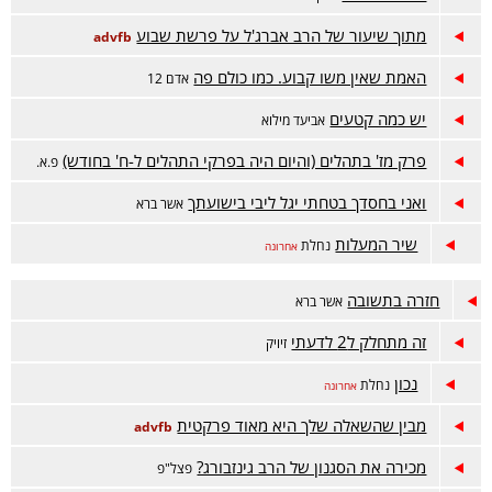
מתוך שיעור של הרב אברג'ל על פרשת שבוע
advfb
האמת שאין משו קבוע. כמו כולם פה
אדם 12
יש כמה קטעים
אביעד מילוא
פרק מז' בתהלים (והיום היה בפרקי התהלים ל-ח' בחודש)
פ.א.
ואני בחסדך בטחתי יגל ליבי בישועתך
אשר ברא
שיר המעלות
נחלת
אחרונה
חזרה בתשובה
אשר ברא
זה מתחלק ל2 לדעתי
זיויק
נכון
נחלת
אחרונה
מבין שהשאלה שלך היא מאוד פרקטית
advfb
מכירה את הסגנון של הרב גינזבורג?
פצל"פ