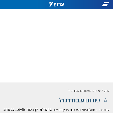
ערוץ 7
פורומים
פורום עבודת ה'
פורום
עבודת ה'
בהנהלת:
קן ציפור
,
advfb
,
לב אוהב
עבודת ה' - מתלבטים? נגע בכם עניין מסויים