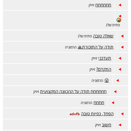
חחחחחח
זיויק
פתית שלג
שאלה טובה
פתית שלג
תודה על התזכורת🙏
הרמוניה
תעדכני
זיויק
התקדם?
זיויק
😤
הרמוניה
חחחחחח תודה על ההכוונה המקצועית
זיויק
חחחח
הרמוניה
הפחד, כפיות טובה
advfb
חשוב
זיויק