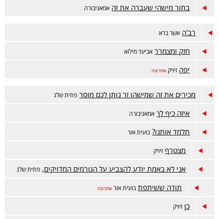
בתור מישהי שעברה את זה
אמאגיבורה
רב'ה
אשר ברא
חזק ומצמרר
אביעד מילוא
יפה
זיויק
אחרונה
מכירים את זה שמישהו זר נותן לכם מוסר
פתית שלג
איזה כיף לך
אמאגיבורה
תלמד אותנו?
בועית אור
מצטרף
זיויק
אני לא באמת יודע להצביע על הגורמים המדויקים,
פתית שלג
תודה ששיתפת
בועית אור
אחרונה
כן
זיויק