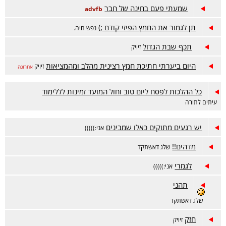
שמעתי פעם בחינה של חבר
advfb
תן לגמור את החמץ הפיזי קודם ;)
נפש חיה.
תכף שבת הגדול
זיויק
היום ביערתי חתיכת חמץ רצינית מהלב ומהמציאות
זיויק
אחרונה
כל ההלכות לפסח ליום טוב וחול המועד זמינות לללימוד
עיתים לתורה
יש רגעים מתוקים כאלו שמבינים
אני:)))))
מדהים!!
שלג דאשתקד
לגמרי
אני:)))))
תהני
שלג דאשתקד
חזק
זיויק