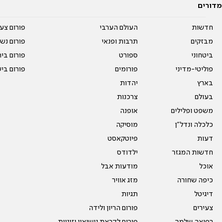
מדורים
חדשות
העולם הערבי
פורום צע
מבזקים
תרבות ופנאי
פורום נשו
ביטחוני
ספורט
פורום בי
פוליטי-מדיני
פורומים
פורום בי
בארץ
יהדות
בעולם
צרכנות
משפט ופלילים
אופנה
כלכלה ונדל"ן
מוסיקה
דעות
פיוטקאסט
חדשות המגזר
ילדודס
אוכל
מודעות אבל
כיפה שחורה
מזג אוויר
דיגיטל
תגיות
צעירים
פורום הריון ולידה