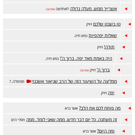
אשרייך ממש. מעלה גדולה
לאחדשה
אחרונה
טו בשבט שלכם
זיויק
שאלות יפהפיות
נפש חיה.
תודה!
זיויק
היה באמת מאד יפה. ברוך ה'!
נפש חיה.
ברוך ה'
זיויק
אחרונה
ממליצה על השיעור הזה של הרב שניאור אשכנזי
תמימלה..?
יפה
זיויק
מה פותח לכם את הלב?
אשר ברא
זה משתנה. כל יום דבר חדש. ממה שאני לומד. ממה
חסדי הים
ומה היום?
אשר ברא