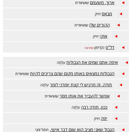
ארוך, משעמם
שושיאדית
מבאס
זיויק
ההורים שלו
שושיאדית
אוקי
זיויק
דל"פ
נקדימון
אחרונה
איפה אתם שמים את הגבולות
עַלְמָה
הגבולות נמצאים באותו מקום שהם צריכים להיות
שושיאדית
תודה. זה מרגיש לי קצת יומרני לומר
עַלְמָה
אפשר להעביר את אותו מסר
שושיאדית
נכון, תודה רבה
עַלְמָה
יפה
זיויק
הגבול שאני מציב הוא שום דבר אישי.
חתול זמני