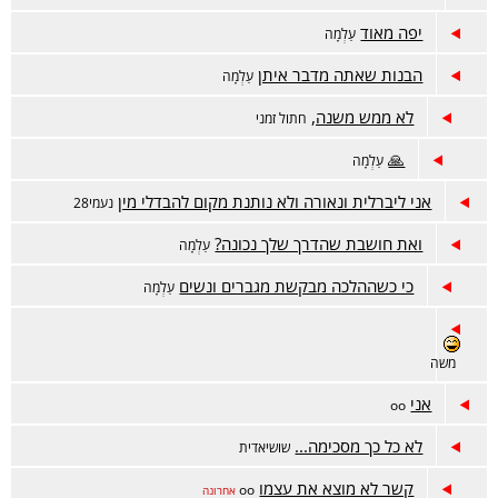
יפה מאוד
עַלְמָה
הבנות שאתה מדבר איתן
עַלְמָה
לא ממש משנה,
חתול זמני
🙏
עַלְמָה
אני ליברלית ונאורה ולא נותנת מקום להבדלי מין
נעמי28
ואת חושבת שהדרך שלך נכונה?
עַלְמָה
כי כשההלכה מבקשת מגברים ונשים
עַלְמָה
משה
אני
oo
לא כל כך מסכימה...
שושיאדית
קשר לא מוצא את עצמו
oo
אחרונה