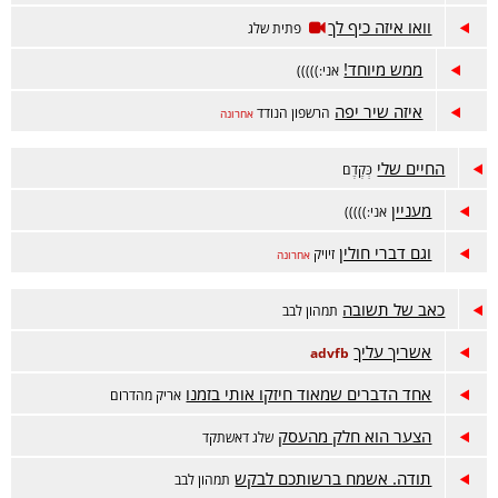
וואו איזה כיף לך
פתית שלג
ממש מיוחד!
אני:)))))
איזה שיר יפה
הרשפון הנודד
אחרונה
החיים שלי
כְּקֶדֶם
מעניין
אני:)))))
וגם דברי חולין
זיויק
אחרונה
כאב של תשובה
תמהון לבב
אשריך עליך
advfb
אחד הדברים שמאוד חיזקו אותי בזמנו
אריק מהדרום
הצער הוא חלק מהעסק
שלג דאשתקד
תודה. אשמח ברשותכם לבקש
תמהון לבב