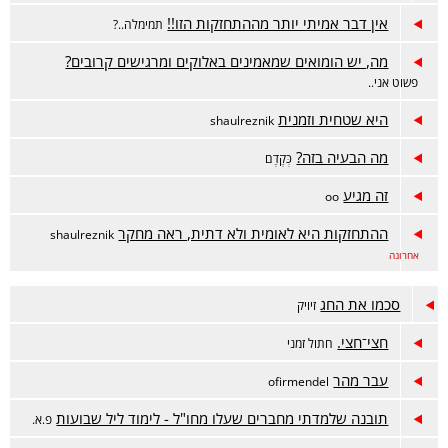
אין דבר אמיתי יותר מההתחזקות הזו!!
תמימלה..?
מה, יש הומואים שמאמינים באלוקים ומרגישים קרובים?
פשוט אני..
היא שטחית וזמנית
shaulreznik
מה הבעיה בזה?
כְּקֶדֶם
זה מגיע
oo
ההתחזקות היא לאומית ולא דתית, ראה מחקר
shaulreznik
אחרונה
סכמו את החג
זיויק
חצי־חצי.
חתול זמני
עבר מהר
ofirmendel
תובנה שלמדתי מחברים שעלו מחו"ל - לימוד ליל שבועות
פ.א.