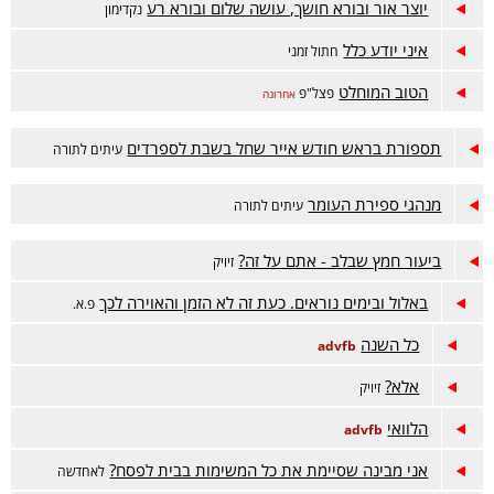
יוצר אור ובורא חושך, עושה שלום ובורא רע
נקדימון
איני יודע כלל
חתול זמני
הטוב המוחלט
פצל"פ
אחרונה
תספורת בראש חודש אייר שחל בשבת לספרדים
עיתים לתורה
מנהגי ספירת העומר
עיתים לתורה
ביעור חמץ שבלב - אתם על זה?
זיויק
באלול ובימים נוראים. כעת זה לא הזמן והאוירה לכך
פ.א.
כל השנה
advfb
אלא?
זיויק
הלוואי
advfb
אני מבינה שסיימת את כל המשימות בבית לפסח?
לאחדשה