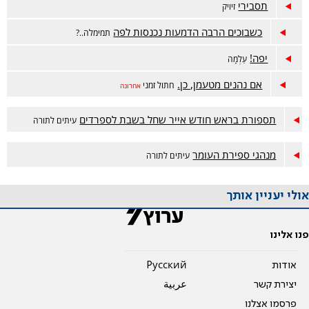
תסבירי
זיויק
כשבוכים הרבה הדמעות נכנסות לפה
תמימלה..?
יפה!
עַלְמָה
אם נהנים מטעמן, כן.
חתול זמני
אחרונה
תספורת בראש חודש אייר שחל בשבת לספרדים
עיתים לתורה
מנהגי ספירת העומר
עיתים לתורה
אולי יעניין אותך
פנו אלינו
אודות
Pусский
יצירת קשר
عربية
פרסמו אצלנו