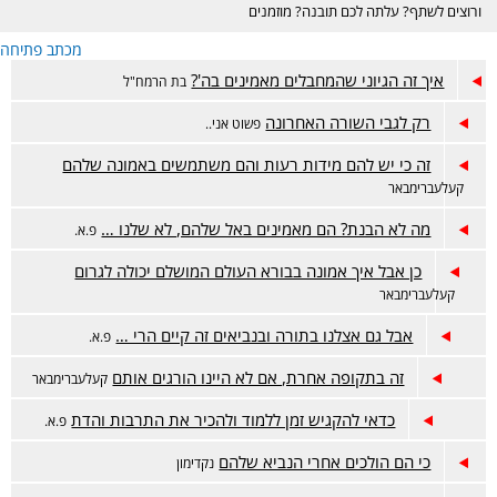
ורוצים לשתף? עלתה לכם תובנה? מוזמנים
בכיף :)
מכתב פתיחה
איך זה הגיוני שהמחבלים מאמינים בה'?
בת הרמח"ל
רק לגבי השורה האחרונה
פשוט אני..
זה כי יש להם מידות רעות והם משתמשים באמונה שלהם
קעלעברימבאר
מה לא הבנת? הם מאמינים באל שלהם, לא שלנו …
פ.א.
כן אבל איך אמונה בבורא העולם המושלם יכולה לגרום
קעלעברימבאר
אבל גם אצלנו בתורה ובנביאים זה קיים הרי …
פ.א.
זה בתקופה אחרת, אם לא היינו הורגים אותם
קעלעברימבאר
כדאי להקגיש זמן ללמוד ולהכיר את התרבות והדת
פ.א.
כי הם הולכים אחרי הנביא שלהם
נקדימון