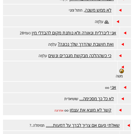
לא ממש משנה,
חתול זמני
🙏
עַלְמָה
אני ליברלית ונאורה ולא נותנת מקום להבדלי מין
נעמי28
ואת חושבת שהדרך שלך נכונה?
עַלְמָה
כי כשההלכה מבקשת מגברים ונשים
עַלְמָה
משה
אני
oo
לא כל כך מסכימה...
שושיאדית
קשר לא מוצא את עצמו
oo
אחרונה
שאלתי פעם אם צריך לברך על דמעות......
תמימלה..?