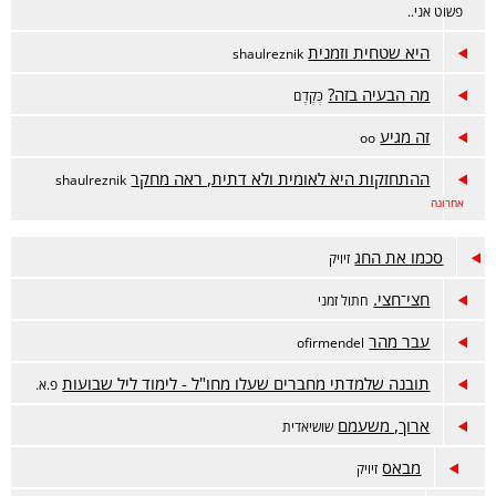
פשוט אני..
היא שטחית וזמנית
shaulreznik
מה הבעיה בזה?
כְּקֶדֶם
זה מגיע
oo
ההתחזקות היא לאומית ולא דתית, ראה מחקר
shaulreznik
אחרונה
סכמו את החג
זיויק
חצי־חצי.
חתול זמני
עבר מהר
ofirmendel
תובנה שלמדתי מחברים שעלו מחו"ל - לימוד ליל שבועות
פ.א.
ארוך, משעמם
שושיאדית
מבאס
זיויק