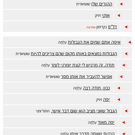
ההורים שלו
שושיאדית
אוקי
זיויק
דל"פ
נקדימון
אחרונה
איפה אתם שמים את הגבולות
עַלְמָה
הגבולות נמצאים באותו מקום שהם צריכים להיות
שושיאדית
תודה. זה מרגיש לי קצת יומרני לומר
עַלְמָה
אפשר להעביר את אותו מסר
שושיאדית
נכון, תודה רבה
עַלְמָה
יפה
זיויק
הגבול שאני מציב הוא שום דבר אישי.
חתול זמני
יפה מאוד
עַלְמָה
הבנות שאתה מדבר איתן
עַלְמָה