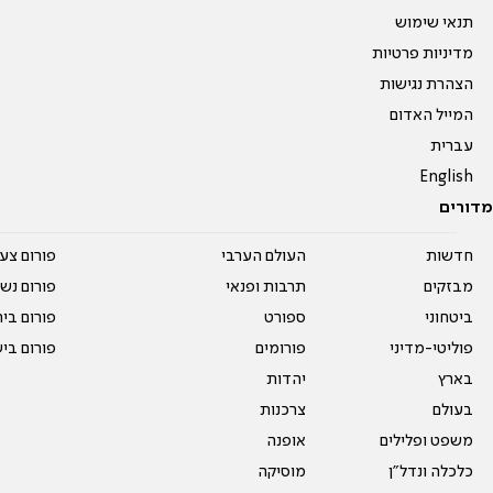
תנאי שימוש
מדיניות פרטיות
הצהרת נגישות
המייל האדום
עברית
English
מדורים
חדשות
העולם הערבי
פורום צע
מבזקים
תרבות ופנאי
פורום נשו
ביטחוני
ספורט
פורום בי
פוליטי-מדיני
פורומים
פורום בי
בארץ
יהדות
בעולם
צרכנות
משפט ופלילים
אופנה
כלכלה ונדל"ן
מוסיקה