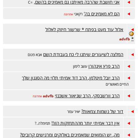
אני חושבת שהרבה מאיתנו גם מאמינים בהשם,
=C
הם לא מאמינים בה'
רקאני
אחרונה
אלול עוד מעט בפתח * שרשור חיזוק לאלול
*
advfb
המלצה לשיעורים שיתנו לי כח בעבודת השם
אבא פגום
הרב פרץ אינהורן
עשב לימון
הרב יובל מיטלמן, הרב דוד אמיתי תלוי מה הסגנון שלך
החיים מאושרים
הרב וורשבסקי, הרב שניאור אשכנזי
advfb
אחרונה
דור של נשמות צמאות?
יאיר עמר
אין דבר אמיתי יותר מההתחזקות הזו!!
תמימלה..?
מה, יש הומואים שמאמינים באלוקים ומרגישים קרובים?