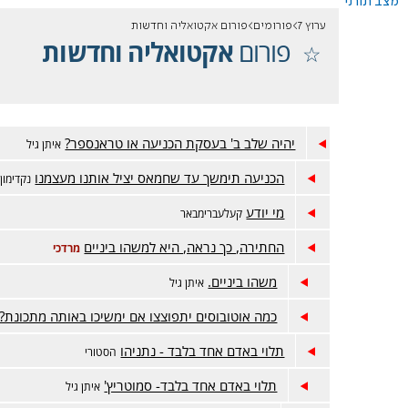
מצב תורני
ערוץ 7
פורומים
פורום אקטואליה וחדשות
פורום
אקטואליה וחדשות
יהיה שלב ב' בעסקת הכניעה או טראנספר?
איתן גיל
הכניעה תימשך עד שחמאס יציל אותנו מעצמנו
נקדימון
מי יודע
קעלעברימבאר
החתירה, כך נראה, היא למשהו ביניים
מרדכי
משהו ביניים.
איתן גיל
כמה אוטובוסים יתפוצצו אם ימשיכו באותה מתכונת?!
תלוי באדם אחד בלבד - נתניהו
הסטורי
תלוי באדם אחד בלבד- סמוטריץ'
איתן גיל