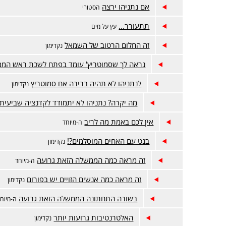
אם נתניהו ירצה
הסטורי
תתעורר...
עץ על מים
זה החלום הרטוב של השמאל
נקדימון
נראה לך שסמוטריץ' עומד בפתח לשכת ראש המ
לנתניהו לא תהיה ברירה אם סמוטריץ
נקדימון
מה יקרה? נתניהו לא יתמודד לקדנציה שביעית.
אין לכם באמת מה לריב
ה-מיוחד
בנט עם האחים המוסלמים?!
נקדימון
זה מראה כמה הממשלה הזאת גרועה
ה-מיוחד
זה מראה כמה אנשים הזויים יש בפורום
נקדימון
בשורה התחתונה הממשלה הזאת גרועה
ה-מיוחד
האלטרנטיבות גרועות יותר
נקדימון