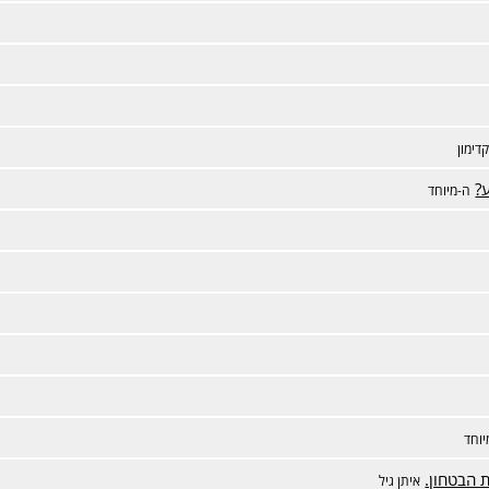
דימון
?
ה-מיוחד
יוחד
 הבטחון.
איתן גיל