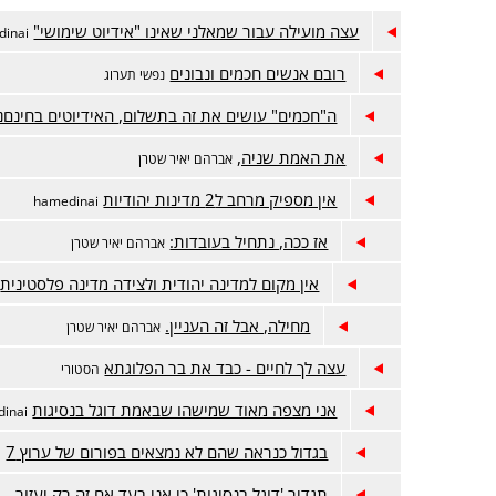
עצה מועילה עבור שמאלני שאינו "אידיוט שימושי"
dinai
רובם אנשים חכמים ונבונים
נפשי תערוג
ה"חכמים" עושים את זה בתשלום, האידיוטים בחינםנ
את האמת שניה,
אברהם יאיר שטרן
אין מספיק מרחב ל2 מדינות יהודיות
hamedinai
אז ככה, נתחיל בעובדות:
אברהם יאיר שטרן
אין מקום למדינה יהודית ולצידה מדינה פלסטינית
מחילה, אבל זה העניין.
אברהם יאיר שטרן
עצה לך לחיים - כבד את בר הפלוגתא
הסטורי
אני מצפה מאוד שמישהו שבאמת דוגל בנסיגות
inai
בגדול כנראה שהם לא נמצאים בפורום של ערוץ 7
ה
תגדיר 'דוגל בנסיגות' כי אני בעד אם זה רק יעזור...