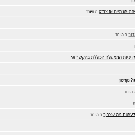
ה-שנתיים אז צודק
ה-מיוחד
רור
ה-מיוחד
מדיניות הממשלה הכוללת בהקשר
אחו
?
נקדימון
-מיוחד
ו
עשות מה שצריך
ה-מיוחד