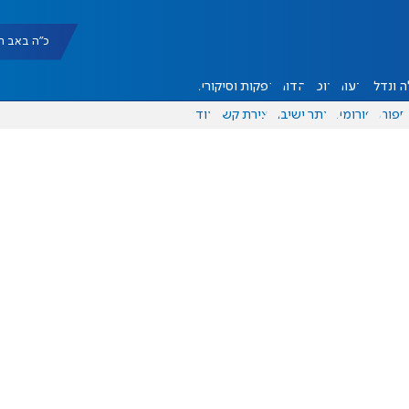
כ"ה באב תשפ"ו |
 ונדל"ן
דעות
אוכל
יהדות
הפקות וסיקורים
ספורט
פורומים
אתר ישיבה
יצירת קשר
עוד