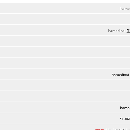
hame
ם
hamedinai
hamedinai
hamed
סטורי
אברהם יאיר שטרן
אחרונה