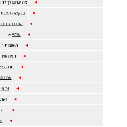
מה יגרום לך לח
בבקשה תסביר ל
קודם תגיד במ
אוקיי
אחו
תשובות
ה-מ
הממ
אחו
תנסה לש
אם נתני
אז אי
זאת 
זה 
מס