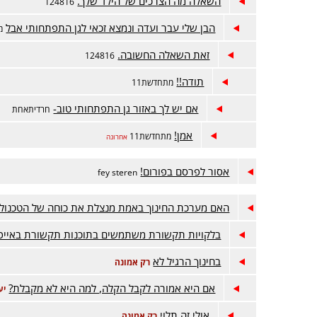
השאלה מה הצרכים של הילד שלך.
124816
הבן שלי עבר ועדה ונמצא זכאי לגן התפתחותי אבל
מ
זאת השאלה החשובה.
124816
תודה!!
מתחדשת11
אם יש לך באזור גן התפתחותי טוב-
חרדיתאחת
אמן!
מתחדשת11
אחרונה
אסור לפרסם בפורום!
fey steren
האם מערכת החינוך באמת מנצלת את כוחה של הטכנולו
בלקויות תקשורת משתמשים בתוכנות תקשורת באייפ
בחינוך הרגיל לא
רק אמונה
אם היא אמורה לקבל הקלה, למה היא לא מקבלת?
יע
אולי זה תלוי
רק אמונה