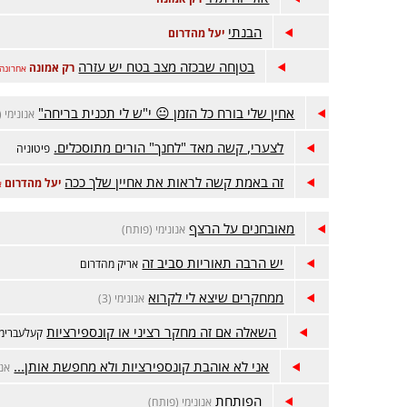
הבנתי
יעל מהדרום
בטןחה שבכזה מצב בטח יש עזרה
רק אמונה
אחרונה
אחין שלי בורח כל הזמן 😐 י"ש לי תכנית בריחה"
אנונימי 
לצערי, קשה מאד "לחנך" הורים מתוסכלים.
פיטוניה
זה באמת קשה לראות את אחיין שלך ככה
יעל מהדרום
א
מאובחנים על הרצף
אנונימי (פותח)
יש הרבה תאוריות סביב זה
אריק מהדרום
ממחקרים שיצא לי לקרוא
אנונימי (3)
השאלה אם זה מחקר רציני או קונספירציות
קעלעברימ
אני לא אוהבת קונספירציות ולא מחפשת אותן...
אנונ
הפותחת
אנונימי (פותח)