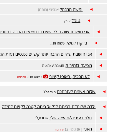
ומשה המנהל
אנונימי (פותח)
טופל
קפיץ
אני חושבת שזה בגלל שאנחנו נמצאים הרבה במסכים
בדקת למשל
פשוט אני..
אני חושבת שהיום הרבה יותר קשיים נכנסים תחת המ
מציעה בזהירות
חושבת עצמאית
לא מסכים, באופן קיצוני
פשוט אני..
אחרונה
שלום אשמח לעזרתכם
Yasmin
ילדה שלומדת בכיתת ל"ל א' כיתה קטנה לקויות למידה
צ
תלוי בעיריה/מועצה שלך
שבורת,לב
מעניין
אנונימי (2)
אחרונה