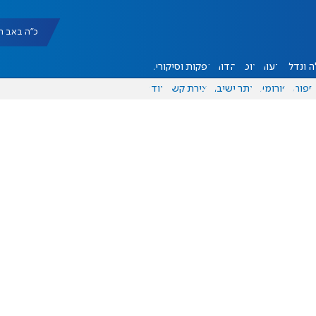
כ"ה באב תשפ"ו |
 ונדל"ן
דעות
אוכל
יהדות
הפקות וסיקורים
ספורט
פורומים
אתר ישיבה
יצירת קשר
עוד