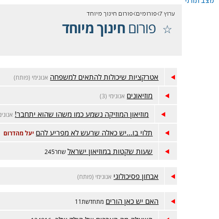
מצב תורני
ערוץ 7
פורומים
פורום חינוך מיוחד
פורום
חינוך מיוחד
אטרקציות שיכולות להתאים למשפחה
אנונימי (פותח)
מוזיאונים
אנונימי (3)
מוזיאון המוזיקה נשמע כמו משהו שהוא יתחבר!
אנונימ
תלוי בו...יש כאלה שרעש לא מפריע להם
יעל מהדרום
שעות שקטות במוזיאון ישראל
שחר245
אבחון פסיכולוגי
אנונימי (פותח)
האם יש כאן הורים
מתחדשת11