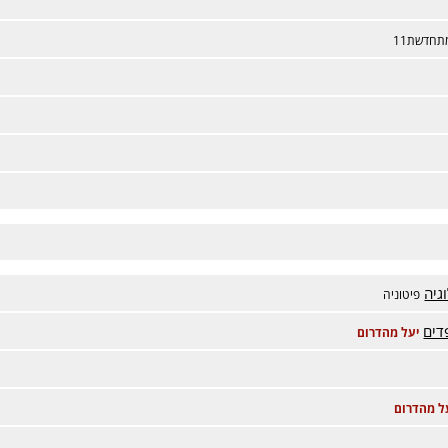
תחדשת11
גיה
פיטוניה
דים
יעל מהדרום
ל מהדרום