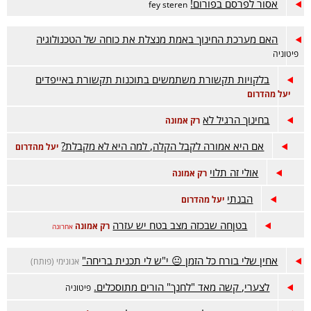
אסור לפרסם בפורום!
fey steren
האם מערכת החינוך באמת מנצלת את כוחה של הטכנולוגיה
פיטוניה
בלקויות תקשורת משתמשים בתוכנות תקשורת באייפדים
יעל מהדרום
בחינוך הרגיל לא
רק אמונה
אם היא אמורה לקבל הקלה, למה היא לא מקבלת?
יעל מהדרום
אולי זה תלוי
רק אמונה
הבנתי
יעל מהדרום
בטןחה שבכזה מצב בטח יש עזרה
רק אמונה
אחרונה
אחין שלי בורח כל הזמן 😐 י"ש לי תכנית בריחה"
אנונימי (פותח)
לצערי, קשה מאד "לחנך" הורים מתוסכלים.
פיטוניה