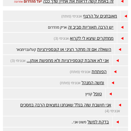
זה באמת קשה לראות את אחיין שלך ככה
יעל מהדרום
אחרונה
מאובחנים על הרצף
אנונימי (פותח)
יש הרבה תאוריות סביב זה
אריק מהדרום
ממחקרים שיצא לי לקרוא
אנונימי (3)
השאלה אם זה מחקר רציני או קונספירציות
קעלעברימבאר
אני לא אוהבת קונספירציות ולא מחפשת אותן...
אנונימי (3)
הפותחת
אנונימי (פותח)
ומשה המנהל
אנונימי (פותח)
טופל
קפיץ
אני חושבת שזה בגלל שאנחנו נמצאים הרבה במסכים
אנונימי (4)
בדקת למשל
פשוט אני..