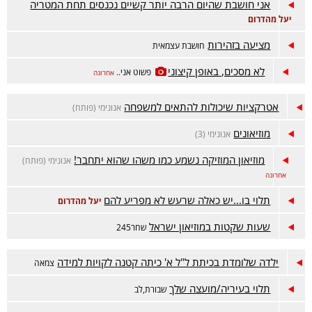
אני חושבת שהיום הרבה יותר קשיים נכנסים תחת המטריה
יעל מהדרום
מציעה בזהירות
חושבת עצמאית
לא מסכים, באופן קיצוני
פשוט אני..
אחרונה
אטרקציות שיכולות להתאים למשפחה
אנונימי (פותח)
מוזיאונים
אנונימי (3)
מוזיאון המוזיקה נשמע כמו משהו שהוא יתחבר!
אנונימי (פותח)
אחרונה
תלוי בו...יש כאלה שרעש לא מפריע להם
יעל מהדרום
שעות שקטות במוזיאון ישראל
שחר245
ילדה שלומדת בכיתת ל"ל א' כיתה קטנה לקויות למידה
צמאה
תלוי בעיריה/מועצה שלך
שבורת,לב