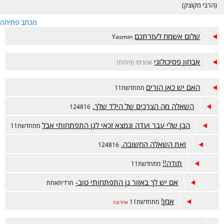
(הרבי מקוצק)
מכתב פתיחה
שלום אשמח לעזרתכם
Yasmin
אבחון פסיכולוגי
אנונימי (פותח)
האם יש כאן הורים
מתחדשת11
השאלה מה הצרכים של הילד שלך.
124816
הבן שלי עבר ועדה ונמצא זכאי לגן התפתחותי אבל
מתחדשת11
זאת השאלה החשובה.
124816
תודה!!
מתחדשת11
אם יש לך באזור גן התפתחותי טוב-
חרדיתאחת
אמן!
מתחדשת11
אחרונה