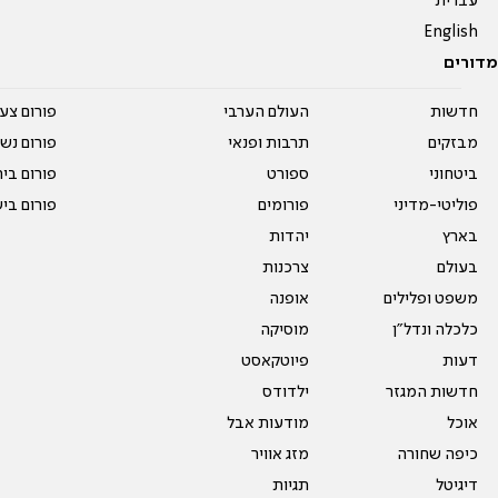
עברית
English
מדורים
חדשות
העולם הערבי
פורום צע
מבזקים
תרבות ופנאי
פורום נשו
ביטחוני
ספורט
פורום בי
פוליטי-מדיני
פורומים
פורום בי
בארץ
יהדות
בעולם
צרכנות
משפט ופלילים
אופנה
כלכלה ונדל"ן
מוסיקה
דעות
פיוטקאסט
חדשות המגזר
ילדודס
אוכל
מודעות אבל
כיפה שחורה
מזג אוויר
דיגיטל
תגיות