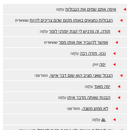
איפה אתם שמים את הגבולות
עַלְמָה
הגבולות נמצאים באותו מקום שהם צריכים להיות
שושיאדית
תודה. זה מרגיש לי קצת יומרני לומר
עַלְמָה
אפשר להעביר את אותו מסר
שושיאדית
נכון, תודה רבה
עַלְמָה
יפה
זיויק
הגבול שאני מציב הוא שום דבר אישי.
חתול זמני
יפה מאוד
עַלְמָה
הבנות שאתה מדבר איתן
עַלְמָה
לא ממש משנה,
חתול זמני
🙏
עַלְמָה