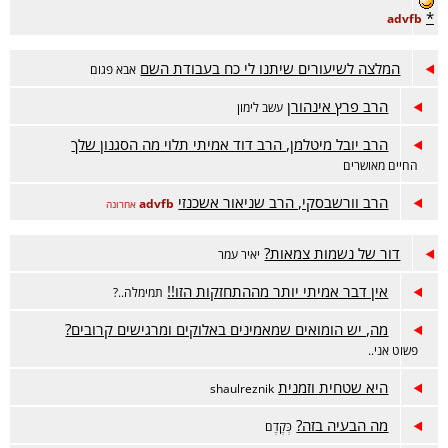
*
advfb
המלצה לשיעורים שיתנו לי כח בעבודת השם
אבא פגום
הרב פרץ אינהורן
עשב לימון
הרב יובל מיטלמן, הרב דוד אמיתי תלוי מה הסגנון שלך
החיים מאושרים
הרב וורשבסקי, הרב שניאור אשכנזי
advfb
אחרונה
דור של נשמות צמאות?
יאיר עמר
אין דבר אמיתי יותר מההתחזקות הזו!!
תמימלה..?
מה, יש הומואים שמאמינים באלוקים ומרגישים קרובים?
פשוט אני..
היא שטחית וזמנית
shaulreznik
מה הבעיה בזה?
כְּקֶדֶם