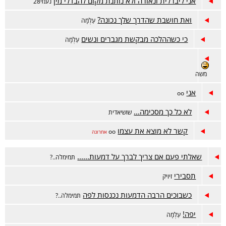
אני ליברלית ונאורה ולא נותנת מקום להבדלי מין
נעמי28
ואת חושבת שהדרך שלך נכונה?
עַלְמָה
כי כשההלכה מבקשת מגברים ונשים
עַלְמָה
משה
אני
oo
לא כל כך מסכימה...
שושיאדית
קשר לא מוצא את עצמו
oo
אחרונה
שאלתי פעם אם צריך לברך על דמעות......
תמימלה..?
תסבירי
זיויק
כשבוכים הרבה הדמעות נכנסות לפה
תמימלה..?
יפה!
עַלְמָה