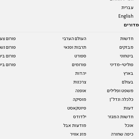
עברית
English
מדורים
חדשות
העולם הערבי
פורום צע
מבזקים
תרבות ופנאי
פורום נשו
ביטחוני
ספורט
פורום בי
פוליטי-מדיני
פורומים
פורום בי
בארץ
יהדות
בעולם
צרכנות
משפט ופלילים
אופנה
כלכלה ונדל"ן
מוסיקה
דעות
פיוטקאסט
חדשות המגזר
ילדודס
אוכל
מודעות אבל
כיפה שחורה
מזג אוויר