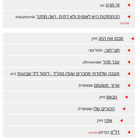
זה מגיע
oo
ההתחזקות היא לאומית ולא דתית, ראה מחקר
shaulreznik
אחרונה
סכמו את החג
זיויק
חצי־חצי.
חתול זמני
עבר מהר
ofirmendel
תובנה שלמדתי מחברים שעלו מחו"ל - לימוד ליל שבועות
פ.א.
ארוך, משעמם
שושיאדית
מבאס
זיויק
ההורים שלו
שושיאדית
אוקי
זיויק
דל"פ
נקדימון
אחרונה