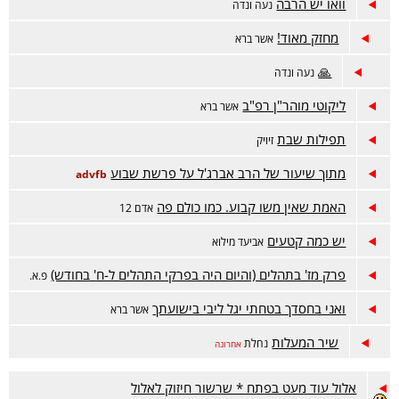
וואו יש הרבה
נעה ונדה
מחזק מאוד!
אשר ברא
🙏
נעה ונדה
ליקוטי מוהר"ן רפ"ב
אשר ברא
תפילות שבת
זיויק
מתוך שיעור של הרב אברג'ל על פרשת שבוע
advfb
האמת שאין משו קבוע. כמו כולם פה
אדם 12
יש כמה קטעים
אביעד מילוא
פרק מז' בתהלים (והיום היה בפרקי התהלים ל-ח' בחודש)
פ.א.
ואני בחסדך בטחתי יגל ליבי בישועתך
אשר ברא
שיר המעלות
נחלת
אחרונה
אלול עוד מעט בפתח * שרשור חיזוק לאלול