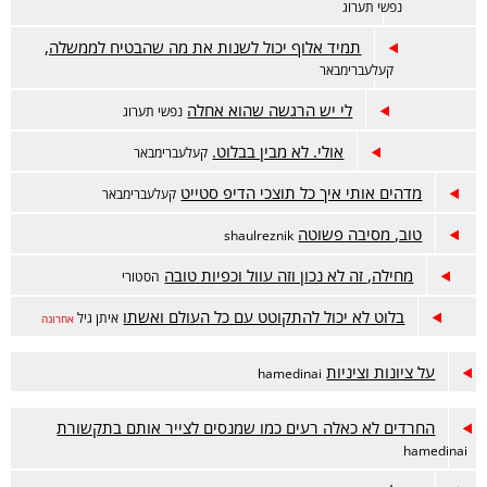
נפשי תערוג
תמיד אלוף יכול לשנות את מה שהבטיח לממשלה,
קעלעברימבאר
לי יש הרגשה שהוא אחלה
נפשי תערוג
אולי. לא מבין בבלוט.
קעלעברימבאר
מדהים אותי איך כל תוצכי הדיפ סטייט
קעלעברימבאר
טוב, מסיבה פשוטה
shaulreznik
מחילה, זה לא נכון וזה עוול וכפיות טובה
הסטורי
בלוט לא יכול להתקוטט עם כל העולם ואשתו
איתן גיל
אחרונה
על ציונות וציניות
hamedinai
החרדים לא כאלה רעים כמו שמנסים לצייר אותם בתקשורת
hamedinai