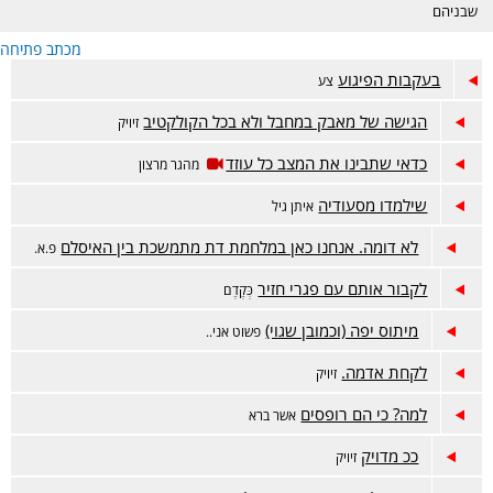
שבניהם
מכתב פתיחה
בעקבות הפיגוע
צע
הגישה של מאבק במחבל ולא בכל הקולקטיב
זיויק
כדאי שתבינו את המצב כל עוזד
מהגר מרצון
שילמדו מסעודיה
איתן גיל
לא דומה. אנחנו כאן במלחמת דת מתמשכת בין האיסלם
פ.א.
לקבור אותם עם פגרי חזיר
כְּקֶדֶם
מיתוס יפה (וכמובן שגוי)
פשוט אני..
לקחת אדמה.
זיויק
למה? כי הם רופסים
אשר ברא
ככ מדויק
זיויק