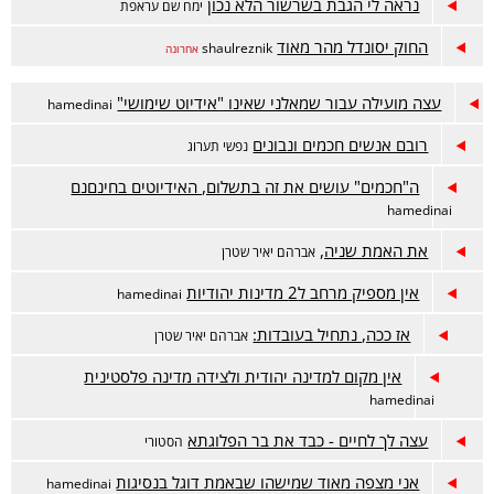
נראה לי הגבת בשרשור הלא נכון
ימח שם עראפת
החוק יסונדל מהר מאוד
shaulreznik
אחרונה
עצה מועילה עבור שמאלני שאינו "אידיוט שימושי"
hamedinai
רובם אנשים חכמים ונבונים
נפשי תערוג
ה"חכמים" עושים את זה בתשלום, האידיוטים בחינםנם
hamedinai
את האמת שניה,
אברהם יאיר שטרן
אין מספיק מרחב ל2 מדינות יהודיות
hamedinai
אז ככה, נתחיל בעובדות:
אברהם יאיר שטרן
אין מקום למדינה יהודית ולצידה מדינה פלסטינית
hamedinai
עצה לך לחיים - כבד את בר הפלוגתא
הסטורי
אני מצפה מאוד שמישהו שבאמת דוגל בנסיגות
hamedinai