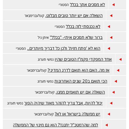
לא מסכים אתך בכלל
הסטורי
השאלה אם יש יותר טובים מבלוט.
קעלעברימבאר
לא נכנסתי לזה בכלל
הסטורי
ברור שלא תסכים איתי- "בכלל"
איתן גיל
הוא לא 'פתח חזית' ולכן כל דבריך מיותרים..
הסטורי
אחד המפקדי פקמ"ז הטובים שהיו
נפשי תערוג
אז מה. האם הוא תואם לדרג המדיני?
קעלעברימבאר
הכי תואם ב20 שנים האחרונות
נפשי תערוג
השאלה אם יש תואמים ממנו.
קעלעברימבאר
יכול להיות, אבל צריך להזהר מאוד שיהיה הפוך
נפשי תערוג
יש ממשלה בישראל או לא?
קעלעברימבאר
למה שהרמטכ"ל יתנגד? הוא גם מינוי של הממשלה