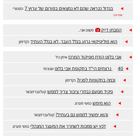
בגדול כנראה שהם לא נמצאים בפורום של ערוץ 7
הסטורי
אחרונה
המבחן דייק
פשוט אני..
הוא פוליטיקאי גרוע בגלל העבר, לא בגלל העתיד
נקדימון
אבי בלוט הודח מפיקוד המרכז
איתן גיל
40 נרצחים הי"ד בתקופת אבי בלוט
שנונימי
וכמה בתקופות לפניו?
נקדימון
פקיד מטעם נבחרי ציבור צריך לממש
קעלעברימבאר
הוא מימש
נפשי תערוג
והוא ימשיך לממש גם בעתיד?
קעלעברימבאר
לכץ יש סמכות לשחרר את המעצר המנהלי
נפשי תערוג