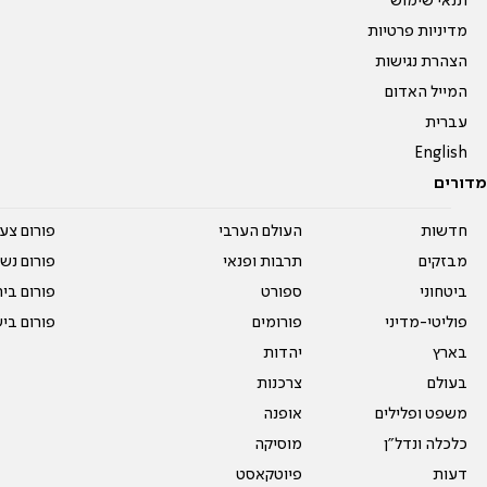
תנאי שימוש
מדיניות פרטיות
הצהרת נגישות
המייל האדום
עברית
English
מדורים
חדשות
העולם הערבי
פורום צע
מבזקים
תרבות ופנאי
פורום נשו
ביטחוני
ספורט
פורום בי
פוליטי-מדיני
פורומים
פורום בי
בארץ
יהדות
בעולם
צרכנות
משפט ופלילים
אופנה
כלכלה ונדל"ן
מוסיקה
דעות
פיוטקאסט