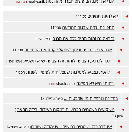
הם לא רעים, הם פשוט חברה מהודנסת
shaulreznik
אחרונה
לא להיות תמימים
סביר11
התכוונתי למה שבגוף ההודעה
סביר11
כנראה גם זהות תהיה ככה אם תכנס
נפשי תערוג
אז בוא נשב בבית וניתן לשמאל לקחת את הבחירות
סביר11
נכון לכרגע, הצבעה לזהות זה הצבעה שלא תשפיע
נפשי תערוג
להפך, נצביע למפלגות שמצליחות לפעול ולשנות
הסטורי
"זהות" היא לא מפלגה
shaulreznik
אחרונה
במדינה נורמלית מי שמבטיח….
סיעתא דשמייא1
משקיעים בשטחים הכבושים במקום בעידוד ירידה מהארץ
איתן גיל
אין דבר כזה "שטחים כבושים" יש יהודה ושומרון
סיעתא דשמייא1