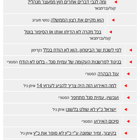
ומה לגבי דברים אחרים חוץ ממעצר מנהלי?
קעלעברימבאר
הוא מקיים את רצון הממשלה
נפשי תערוג
בכל מקרה לא הדיחו אותו אז הסיפור בוטל
קעלעברימבאר
לפי לשכת שר הביטחון, הוא לא הודח בכלל
נקדימון
בניגוד לפרשנות העקומה של עמית סגל - בלוט לא הודח
הסטורי
עוד הבהרה
הסטורי
למה האירוע הזה היה צריך להגיע לערוץ 14
איתן גיל
ועכשיו, עמית סגל מתחפר
הסטורי
ישראל כ"ץ לא שולט בלשונו
איתן גיל
סיכום האירוע
הסטורי
בקיצור, זמיר שמונה ע"י כ"ץ לא סופר את כ"ץ
איתן גיל