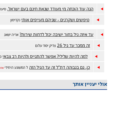
הנה עוד הוכחה מי מעודד שנאת חינם בעם ישראל.
סיעתא
טיפשים ושקרנים - שניהם מעייפים אותי
נקדימון
עד איזה גיל בחור ישיבה יכול לדחות שירות?
אריה ישאג
זה ממכר עד גיל 26
צדיק יסוד עלום
למה להיות שלילי? אפשר להתגייס ולהיות רב צבאי
פ.
כן, גם בגבוהה דת"ל זה עד הגיל הזה
ל המשוגע היחידי
אחר
אולי יעניין אותך