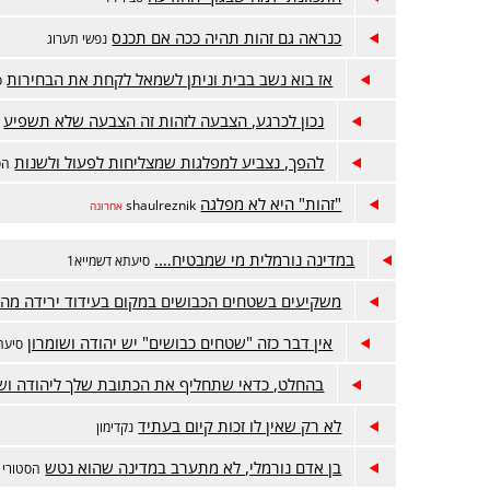
כנראה גם זהות תהיה ככה אם תכנס
נפשי תערוג
אז בוא נשב בבית וניתן לשמאל לקחת את הבחירות
ס
נכון לכרגע, הצבעה לזהות זה הצבעה שלא תשפיע
להפך, נצביע למפלגות שמצליחות לפעול ולשנות
הס
"זהות" היא לא מפלגה
shaulreznik
אחרונה
במדינה נורמלית מי שמבטיח….
סיעתא דשמייא1
משקיעים בשטחים הכבושים במקום בעידוד ירידה מה
אין דבר כזה "שטחים כבושים" יש יהודה ושומרון
סיעתא
בהחלט, כדאי שתחליף את הכתובת שלך ליהודה ושו
לא רק שאין לו זכות קיום בעתיד
נקדימון
בן אדם נורמלי, לא מתערב במדינה שהוא נטש
הסטורי