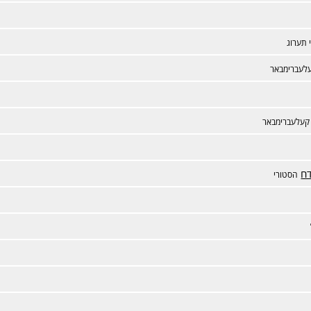
 תערוג
לעברימבאר
קעלעברימבאר
דח
הסטורי