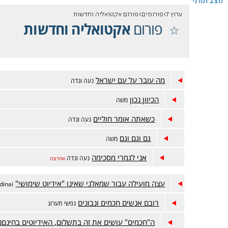
מצב תורני
ערוץ 7
פורומים
פורום אקטואליה וחדשות
פורום
אקטואליה וחדשות
מה עובר על עם ישראל
נעה ונדה
הכיוון נכון
משה
כשאתה אומר חוליים
נעה ונדה
גם וגם וגם
משה
אני לגמרי מסכימה
נעה ונדה
אחרונה
עצה מועילה עבור שמאלני שאינו "אידיוט שימושי"
dinai
רובם אנשים חכמים ונבונים
נפשי תערוג
ה"חכמים" עושים את זה בתשלום, האידיוטים בחינםנ