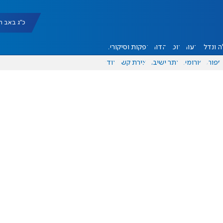
כ"ג באב תשפ"ו |
 ונדל"ן
דעות
אוכל
יהדות
הפקות וסיקורים
ספורט
פורומים
אתר ישיבה
יצירת קשר
עוד