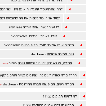
קעלעברימבאר
למה שהרמטכ"ל יתנגד? הוא גם מינוי של המ
תמיד אלוף יכול לשנות את מה שהבטיח לממ
לי יש הרגשה שהוא אחלה
נפשי תערוג
אולי. לא מבין בבלוט.
קעלעברימבאר
מדהים אותי איך כל תוצכי הדיפ סטייט
קעלעברימבאר
טוב, מסיבה פשוטה
shaulreznik
מחילה, זה לא נכון וזה עוול וכפיות טובה
הסטורי
אחרונה
החרדים לא כאלה רעים כמו שמנסים לצייר אותם בתקש
הם לא רעים, הם פשוט חברה מהודנסת
shaulreznik
אח
לא להיות תמימים
סביר11
התכוונתי למה שבגוף ההודעה
סביר11