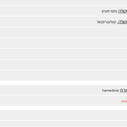
משלה
נפשי תערוג
שלה,
קעלעברימבאר
ורת
hamedinai
רונה