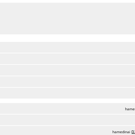
hame
ם
hamedinai