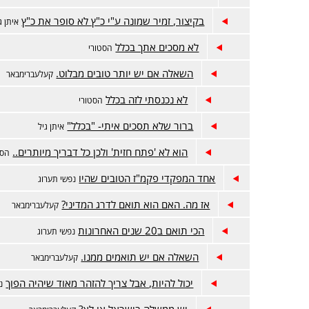
בקיצור, זמיר שמונה ע"י כ"ץ לא סופר את כ"ץ
איתן ג
לא מסכים אתך בכלל
הסטורי
השאלה אם יש יותר טובים מבלוט.
קעלעברימבאר
לא נכנסתי לזה בכלל
הסטורי
ברור שלא תסכים איתי- "בכלל"
איתן גיל
הוא לא 'פתח חזית' ולכן כל דבריך מיותרים..
הסט
אחד המפקדי פקמ"ז הטובים שהיו
נפשי תערוג
אז מה. האם הוא תואם לדרג המדיני?
קעלעברימבאר
הכי תואם ב20 שנים האחרונות
נפשי תערוג
השאלה אם יש תואמים ממנו.
קעלעברימבאר
יכול להיות, אבל צריך להזהר מאוד שיהיה הפוך
נ
יש ממשלה בישראל או לא?