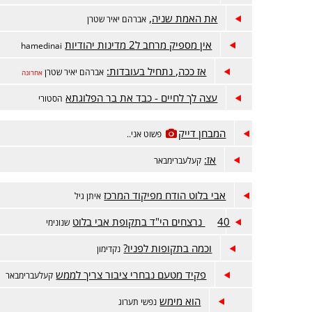
את האמת שניה,
אברהם יאיר שטרן
אין מספיק מרחב ל2 מדינות יהודיות
hamedinai
אז ככה, נתחיל בעובדות:
אברהם יאיר שטרן
אחרונה
עצה לך לחיים - כבד את בר הפלוגתא
הסטורי
המבחן דייק
פשוט אני..
אז:
קעלעברימבאר
אבי בלוט הודח מפיקוד המרכז
איתן גיל
40 נרצחים הי"ד בתקופת אבי בלוט
שנונימי
וכמה בתקופות לפניו?
נקדימון
פקיד מטעם נבחרי ציבור צריך לממש
קעלעברימבאר
הוא מימש
נפשי תערוג