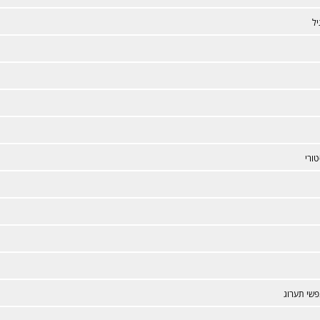
יל
ורי
פשי תערוג