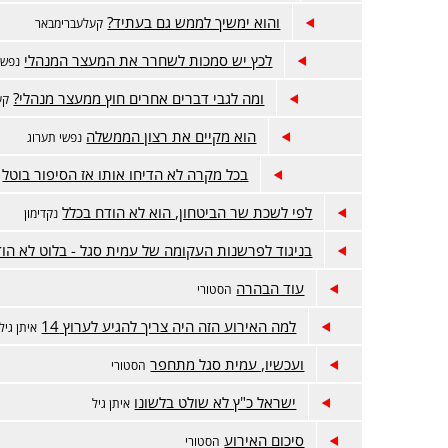
והוא ימשיך לממש גם בעתיד?
קעלעברימבאר
לכץ יש סמכות לשחרר את המעצר המנהלי
נפשי
ומה לגבי דברים אחרים חוץ ממעצר מנהלי?
קע
הוא מקיים את רצון הממשלה
נפשי תערוג
בכל מקרה לא הדיחו אותו אז הסיפור בוטל
לפי לשכת שר הביטחון, הוא לא הודח בכלל
נקדימון
בניגוד לפרשנות העקומה של עמית סגל - בלוט לא הו
עוד הבהרה
הסטורי
למה האירוע הזה היה צריך להגיע לערוץ 14
איתן גיל
ועכשיו, עמית סגל מתחפר
הסטורי
ישראל כ"ץ לא שולט בלשונו
איתן גיל
סיכום האירוע
הסטורי