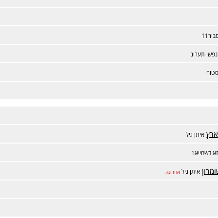
ביר11
נפשי תערוג
טורי
ארץ
איתן גיל
 דשמייא1
מרון
איתן גיל
אחרונה