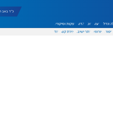
כ"ד באב תשפ"ו |
 ונדל"ן
דעות
אוכל
יהדות
הפקות וסיקורים
ספורט
פורומים
אתר ישיבה
יצירת קשר
עוד