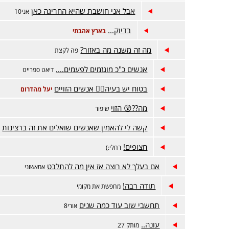
אבל אני חושבת שהיא החריגה כאן
אני10
בדיוק...
בארץ אהבתי
מה זה משנה מה באזור?
פה לקצת
אנשים כ"כ מוגזמים לפעמים....
דיאט ספרייט
בטוח יש בעיה🤦‍♀️ אנשים הזויים
יעל מהדרום
מה??😲 הזוי
שיפור
קשה לי להאמין שאנשים שואלים את זה ברצינות
פ
חצופים!
רחלי:)
אם בעלך לא רוצה אז אין מה להתלבט
אמאשוני
תודה רבה!
מחפשת את מקומי
תחשבי שוב עוד כמה שנים
אורי8
עונה..
מותק 27