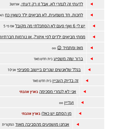
לדעתי זה לגמרי לא. אבל זו רק דעתי.
אורוש3
לחכות. חד משמעית. לא מביאים ילד כשאין כח
האו
יש לי 6 ואף פעם לא הסתכלתי מה מקובל
אמ פי 5
ממתי מביאים ילדים לפי איזור?, או נורמות חברתיות
מאז ומתמיד 😉
oo
ברור שזה משפיע
בית חדש מאד
בגלל שלאנשים שגרים ביישוב ספציפי
אני10
זה בדיוק העניין
בית חדש מאד
אני לא לגמרי מסכימה
בארץ אהבתי
ועדיין
oo
מן הסתם יש כאלו
בארץ אהבתי
אנחנו מושפעים מהסביבה מאוד
המקורית