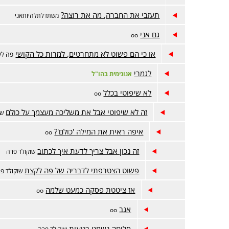
תעזבי את החברה, מה את רוצה?
משתדלתלהיותאני
גם אני
oo
או כי הם פשוט לא מתחרטים, למרות כל הקושי
פה לק
לגמרי
אנונימית בהו"ל
לא שיפוטי בכלל
oo
זה לא שיפוטי אבל את משליכה מעצמך על כולם
שו
איפה ראית את המילה 'כולם'?
oo
זה נכון אבל צריך לדעת איך לכתוב
שוקולד פרה
פשוט הצטרפתי לדבריה של פה לקצת
שוקולד פ
אז ציטטת פסקה כמעט שלמה
oo
אגב
oo
סליחה נשמט בטעות
שוקולד פרה