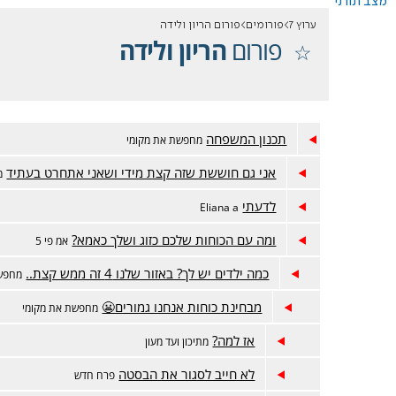
מצב תורני
ערוץ 7
פורומים
פורום הריון ולידה
פורום
הריון ולידה
תכנון המשפחה
מחפשת את מקומי
אני גם חוששת שזה קצת מידי ושאני אתחרט בעתיד
מ
לדעתי
Eliana a
ומה עם הכוחות שלכם כזוג ושלך כאמא?
אמ פי 5
כמה ילדים יש לך? באזור שלנו 4 זה ממש קצת..
מחפשת
מבחינת כוחות אנחנו גמורים😬
מחפשת את מקומי
אז למה?
מתיכון ועד מעון
לא חייב לסגור את הבסטה
פרח חדש