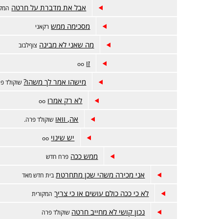
אבל את מדברת על חרטה
המקו
מסכימה ממש
רקאני
מה שאני לא מבינה
צוףלבוב
זו
oo
מישהו אמר לך משהו?
שוקולד פר
לא רק אמרו
oo
אה, וואו
שוקולד פרה.
יש שינוי
oo
ממש ככה
פרח חדש
אני מכירה משהי שכן מתחרטת
בית חדש מאד
לא כי ככה כולם עושים או כי צריך
המקורית
נכון קושי לא מחייב חרטה
שוקולד פרה