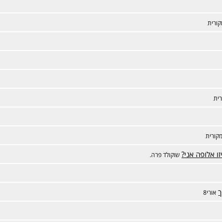
ורית
ית
קורית
ו אלופה אני?
שוקולד פרה.
ך
אורי8