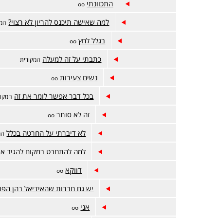
התכוונתי
oo
למה שאישה תיכנס להריון לא רצוי?
המק
בגלל לחץ
oo
כתבתי על זה למעלה
המקורית
נשים צעירות
oo
בכל דבר אפשר לומר את זה
המקור
זה לא סותר
oo
לא דיברתי על החרטה בכלל
המ
למה להתחרט במקום להגיד איז
דווקא
oo
יש גם חברות שהאידיאל בהן הפו
אני
oo