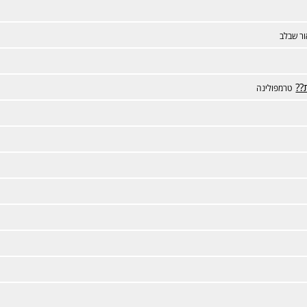
ר שבלב
??
טרמפולינה