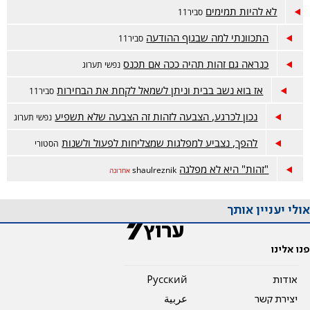
לא להיות תמימים
סביר11
התכוונתי למה שבגוף ההודעה
סביר11
כנראה גם זהות תהיה ככה אם תכנס
נפשי תערוג
אז בוא נשב בבית וניתן לשמאל לקחת את הבחירות
סביר11
נכון לכרגע, הצבעה לזהות זה הצבעה שלא תשפיע
נפשי תערוג
להפך, נצביע למפלגות שמצליחות לפעול ולשנות
הסטורי
"זהות" היא לא מפלגה
shaulreznik
אחרונה
אולי יעניין אותך
פנו אלינו
אודות
Pусский
יצירת קשר
عربية