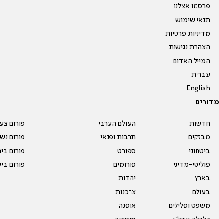
פרסמו אצלנו
תנאי שימוש
מדיניות פרטיות
הצהרת נגישות
המייל האדום
עברית
English
מדורים
חדשות
העולם הערבי
פורום צע
מבזקים
תרבות ופנאי
פורום נשו
ביטחוני
ספורט
פורום בי
פוליטי-מדיני
פורומים
פורום בי
בארץ
יהדות
בעולם
צרכנות
משפט ופלילים
אופנה