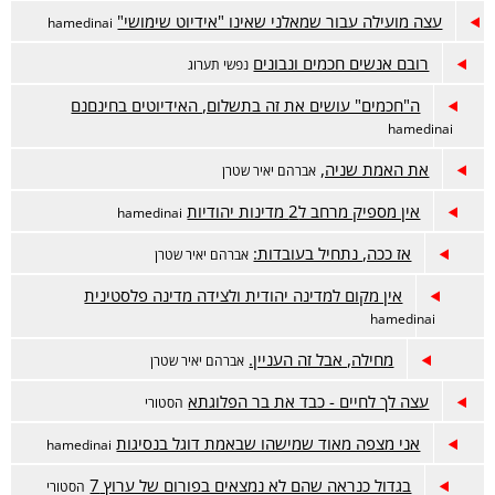
עצה מועילה עבור שמאלני שאינו "אידיוט שימושי"
hamedinai
רובם אנשים חכמים ונבונים
נפשי תערוג
ה"חכמים" עושים את זה בתשלום, האידיוטים בחינםנם
hamedinai
את האמת שניה,
אברהם יאיר שטרן
אין מספיק מרחב ל2 מדינות יהודיות
hamedinai
אז ככה, נתחיל בעובדות:
אברהם יאיר שטרן
אין מקום למדינה יהודית ולצידה מדינה פלסטינית
hamedinai
מחילה, אבל זה העניין.
אברהם יאיר שטרן
עצה לך לחיים - כבד את בר הפלוגתא
הסטורי
אני מצפה מאוד שמישהו שבאמת דוגל בנסיגות
hamedinai
בגדול כנראה שהם לא נמצאים בפורום של ערוץ 7
הסטורי