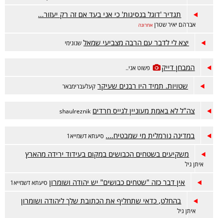
תגדיר 'דוגל בנסיגות' כי אני בעד אם זה רק יעזור...
אברהם יאיר שטרן
אחרונה
יצא לי לדבר עם הרבה מצביעי שמאל
שנונימי
המבחן דייק
פשוט אני..
שטויות. תמיד היו רבנים שעיקר
קעלעברימבאר
צה"ל לא באמת מעוניין לגייס חרדים
shaulreznik
במדינה נורמלית מי שמבטיח….
סיעתא דשמייא1
משקיעים בשטחים הכבושים במקום בעידוד ירידה מהארץ
איתן גיל
אין דבר כזה "שטחים כבושים" יש יהודה ושומרון
סיעתא דשמייא1
בהחלט, כדאי שתחליף את הכתובת שלך ליהודה ושומרון
איתן גיל