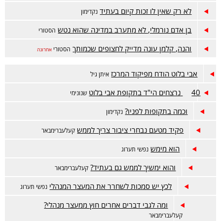
לא רק שאין לו זכות קיום בעתיד
נקדימון
בן אדם נורמלי, לא מתערב במדינה שהוא נטש
הסטורי
והנה, קלמן עונה מדייק לחצופים שכמותך
הסטורי
אחרונה
אבי בלוט הודח מפיקוד המרכז
איתן גיל
40 נרצחים הי"ד בתקופת אבי בלוט
שנונימי
וכמה בתקופות לפניו?
נקדימון
פקיד מטעם נבחרי ציבור צריך לממש
קעלעברימבאר
הוא מימש
נפשי תערוג
והוא ימשיך לממש גם בעתיד?
קעלעברימבאר
לכץ יש סמכות לשחרר את המעצר המנהלי
נפשי תערוג
ומה לגבי דברים אחרים חוץ ממעצר מנהלי?
קעלעברימבאר