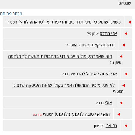
שבניהם
מכתב פתיחה
כשאני שומע כל מיני תדרוכים והדלפות על "טראמפ לוחץ"
הסטורי
אני מחלק
איתן גיל
זו הנחה קצת משונה
הסטורי
הוא שאמרתי, מול אוייב אירני בתחבולות תעשה לך מלחמה
איתן גיל
אבל אתה לא יכול להכחיש
ברגוע
לא אני, מזכיר הממשלה אמר בקולו שזאת העיסקה שרצינו
הסטורי
אולי
ברגוע
הוא לא לטובה לדעתך (ולדעתי)
הסטורי
אחרונה
גם אני
נקדימון