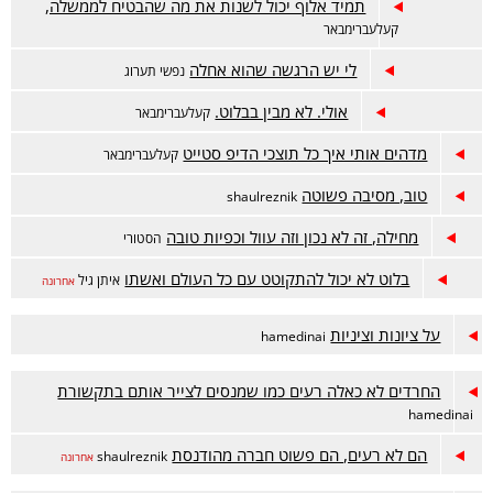
תמיד אלוף יכול לשנות את מה שהבטיח לממשלה,
קעלעברימבאר
לי יש הרגשה שהוא אחלה
נפשי תערוג
אולי. לא מבין בבלוט.
קעלעברימבאר
מדהים אותי איך כל תוצכי הדיפ סטייט
קעלעברימבאר
טוב, מסיבה פשוטה
shaulreznik
מחילה, זה לא נכון וזה עוול וכפיות טובה
הסטורי
בלוט לא יכול להתקוטט עם כל העולם ואשתו
איתן גיל
אחרונה
על ציונות וציניות
hamedinai
החרדים לא כאלה רעים כמו שמנסים לצייר אותם בתקשורת
hamedinai
הם לא רעים, הם פשוט חברה מהודנסת
shaulreznik
אחרונה