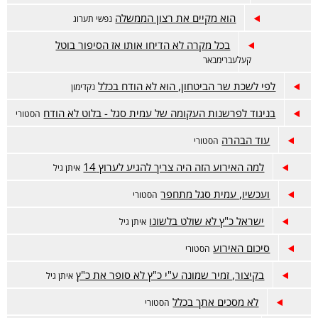
הוא מקיים את רצון הממשלה
נפשי תערוג
בכל מקרה לא הדיחו אותו אז הסיפור בוטל
קעלעברימבאר
לפי לשכת שר הביטחון, הוא לא הודח בכלל
נקדימון
בניגוד לפרשנות העקומה של עמית סגל - בלוט לא הודח
הסטורי
עוד הבהרה
הסטורי
למה האירוע הזה היה צריך להגיע לערוץ 14
איתן גיל
ועכשיו, עמית סגל מתחפר
הסטורי
ישראל כ"ץ לא שולט בלשונו
איתן גיל
סיכום האירוע
הסטורי
בקיצור, זמיר שמונה ע"י כ"ץ לא סופר את כ"ץ
איתן גיל
לא מסכים אתך בכלל
הסטורי