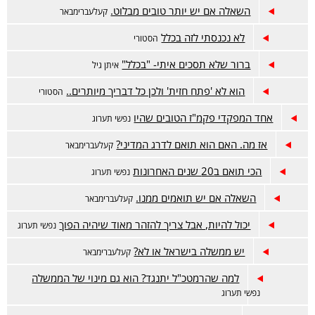
השאלה אם יש יותר טובים מבלוט.
קעלעברימבאר
לא נכנסתי לזה בכלל
הסטורי
ברור שלא תסכים איתי- "בכלל"
איתן גיל
הוא לא 'פתח חזית' ולכן כל דבריך מיותרים..
הסטורי
אחד המפקדי פקמ"ז הטובים שהיו
נפשי תערוג
אז מה. האם הוא תואם לדרג המדיני?
קעלעברימבאר
הכי תואם ב20 שנים האחרונות
נפשי תערוג
השאלה אם יש תואמים ממנו.
קעלעברימבאר
יכול להיות, אבל צריך להזהר מאוד שיהיה הפוך
נפשי תערוג
יש ממשלה בישראל או לא?
קעלעברימבאר
למה שהרמטכ"ל יתנגד? הוא גם מינוי של הממשלה
נפשי תערוג