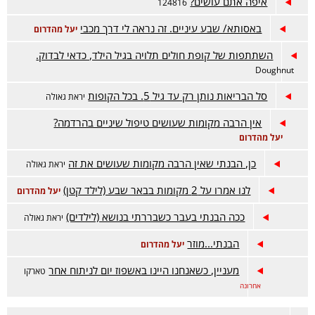
איפה אתם עושים?
124816
באסותא/ שבע עיניים. זה נראה לי דרך מכבי
יעל מהדרום
השתתפות של קופת חולים תלויה בגיל הילד, כדאי לבדוק.
Doughnut
סל הבריאות נותן רק עד גיל 5. בכל הקופות
יראת גאולה
אין הרבה מקומות שעושים טיפול שיניים בהרדמה?
יעל מהדרום
כן, הבנתי שאין הרבה מקומות שעושים את זה
יראת גאולה
לנו אמרו על 2 מקומות בבאר שבע (לילד קטן)
יעל מהדרום
ככה הבנתי בעבר כשבררתי בנושא (לילדים)
יראת גאולה
הבנתי...מוזר
יעל מהדרום
מעניין, כשאנחנו היינו באשפוז יום לניתוח אחר
טארקו
אחרונה