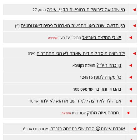
מי שמגיעה לירושלים בחופשת הקיץ, איפה
מותק 27
הי, חדשה ישנה כאן. מחפשת מאבחנת פסיכודיאגנוסטית
(^)
יש לי המלצה באריאל
מתיכון ועד מעון
אחרונה
ילד רוצה מוסד לימודים שאתם לא הכי מתחברים
פילה
בן כמה הילד?
חושבת בקופסא
כל מקרה לגופו
124816
בהנחה ומדובר
עוד מעט פסח
אם הילד לא רוצה ללמוד שם אז הוא לא ילמד
אור10
חחחח איזה מתוק
אנוני.מית
אחרונה
אובדת עיצות😔 הבת שלי נתפסה בגנבה.
אנונימית באהב"ה