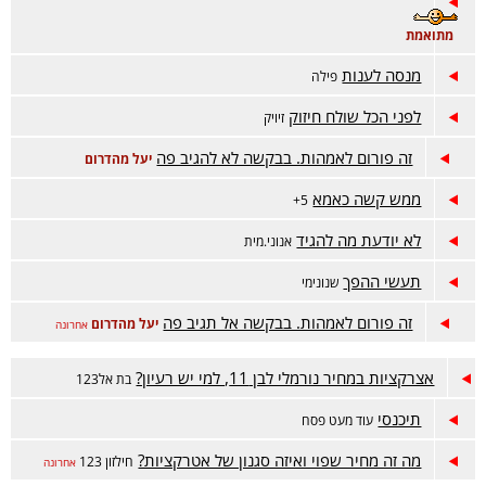
מתואמת
מנסה לענות
פילה
לפני הכל שולח חיזוק
זיויק
זה פורום לאמהות. בבקשה לא להגיב פה
יעל מהדרום
ממש קשה כאמא
5+
לא יודעת מה להגיד
אנוני.מית
תעשי ההפך
שנונימי
זה פורום לאמהות. בבקשה אל תגיב פה
יעל מהדרום
אחרונה
אצרקציות במחיר נורמלי לבן 11, למי יש רעיון?
בת אל123
תיכנסי
עוד מעט פסח
מה זה מחיר שפוי ואיזה סגנון של אטרקציות?
חילזון 123
אחרונה