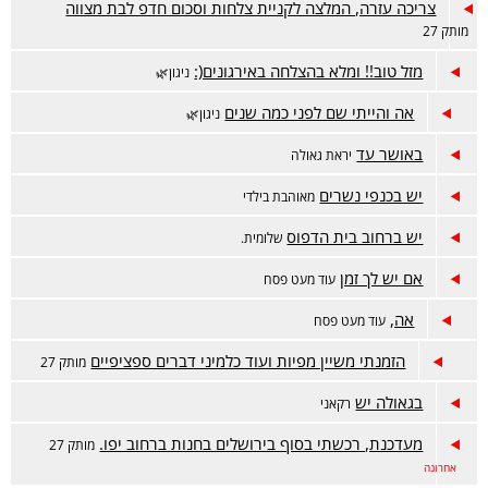
צריכה עזרה, המלצה לקניית צלחות וסכום חדפ לבת מצווה
מותק 27
מזל טוב!! ומלא בהצלחה באירגונים(:
ניגון🌿
אה והייתי שם לפני כמה שנים
ניגון🌿
באושר עד
יראת גאולה
יש בכנפי נשרים
מאוהבת בילדי
יש ברחוב בית הדפוס
שלומית.
אם יש לך זמן
עוד מעט פסח
אה,
עוד מעט פסח
הזמנתי משיין מפיות ועוד כלמיני דברים ספציפיים
מותק 27
בגאולה יש
רקאני
מעדכנת, רכשתי בסוף בירושלים בחנות ברחוב יפו.
מותק 27
אחרונה