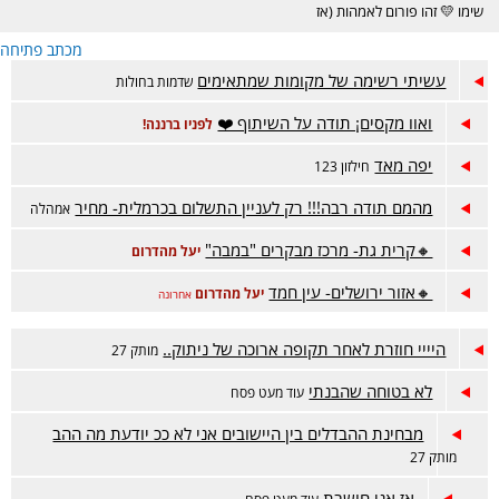
שימו 💛 זהו פורום לאמהות (אז
גברים נבקש ממכם לכבד את
מכתב פתיחה
המרחב הנשי ולא להגיב פה. תודה
על ההבנה!). הפורום מיועד
עשיתי רשימה של מקומות שמתאימים
שדמות בחולות
לשאלות, פריקות והתייעצויות על
ילדים מגיל יסודי ומעלה. תהנו!!
ואוו מקסים¡ תודה על השיתוף ❤️
לפניו ברננה!
יפה מאד
חילזון 123
מהמם תודה רבה!!! רק לעניין התשלום בכרמלית- מחיר
אמהלה
🔸️קרית גת- מרכז מבקרים "במבה"
יעל מהדרום
🔸️אזור ירושלים- עין חמד
יעל מהדרום
אחרונה
היייי חוזרת לאחר תקופה ארוכה של ניתוק..
מותק 27
לא בטוחה שהבנתי
עוד מעט פסח
מבחינת ההבדלים בין היישובים אני לא ככ יודעת מה ההב
מותק 27
אז אני חושבת