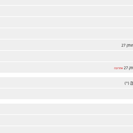
ותק 27
ק 27
אחרונה
ת
(^)