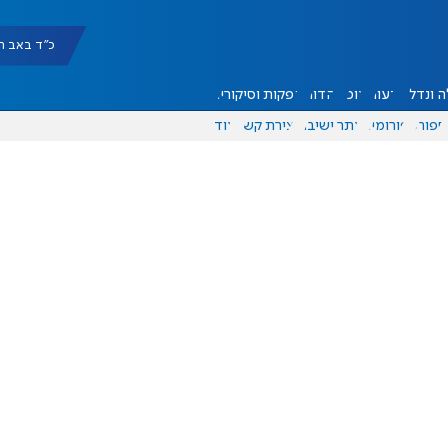
כ"ד באב תשפ"ו |
 ונדל"ן
דעות
אוכל
יהדות
הפקות וסיקורים
ספורט
פורומים
אתר ישיבה
יצירת קשר
עוד