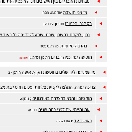
מבחינת ההבדלים בין היישובים אני לא ככ יודעת מה
אז אני חושבת
עוד מעט פסח
רק לגבי הכמובן
מתיכון ועד מעון
נכון, לוקחת בחשבון שבתי שתעלה לכיתה ח' בעוד ש
בהרבה מקומות
עוד מעט פסח
מוסיפה עוד כמה דברים
מתיכון ועד מעון
אחרונה
מי שמגיעה לירושלים בחופשת הקיץ, איפה
מותק 27
צריכה עזרה, המלצה לקניית צלחות וסכום חדפ לבת מצו
מזל טוב!! ומלא בהצלחה באירגונים(:
ניגון🌿
אה והייתי שם לפני כמה שנים
ניגון🌿
באושר עד
יראת גאולה
יש בכנפי נשרים
מאוהבת בילדי