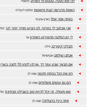
לנו יצא 6000-7000 כל הארוע
הלוואייי
האמת מרגישה קצת מיואשת
חולמת להצליח
באיזה אזור את?
בארץ אהבתי
אני אכתוב לך בפרטי. לנו הציעו מחיר יותר יקר
חולמ
לי יש המלצה מהאירוע האחרון
אר
תבדקי קיטרינג
פילה
אנחנו שילמנו
אבןישראל
אם מבאר שבע עוזר לך, אז לנו לקחו 70 למנה בשרית
הזן את הכל בפתח תקווה
שמה לב
הם גם עושים משלוחים
שמה לב
וואו מעולה, זה יכול להיות טוב בשבילנו מבחינת
חול
איזה כיף! בהצלחה!
שמה לב