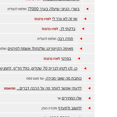
בשרי, הגיוני שיעלה בערך 7000?
חולמת להצליח
ואי זה לא ערך לי
לפניו ברננה!
בדקתי לך.
לפניו ברננה!
תודה רבה
חולמת להצליח
מאיפה הקייטרינג שלקחת? אשמח לפרטים
חולמת
בפרטי
לפניו ברננה!
כן. לנו לקחו לברית 70 שקלים, כולל חד"פ, לחמניות
כותבת מה שאני מכירה-
עוד מעט פסח
לדעתי אפשר לוותר פה על הרבה דברים...
מתואמת
אלו המחירים
אר
לחשוב ולתעדף
מדברה כעדן.