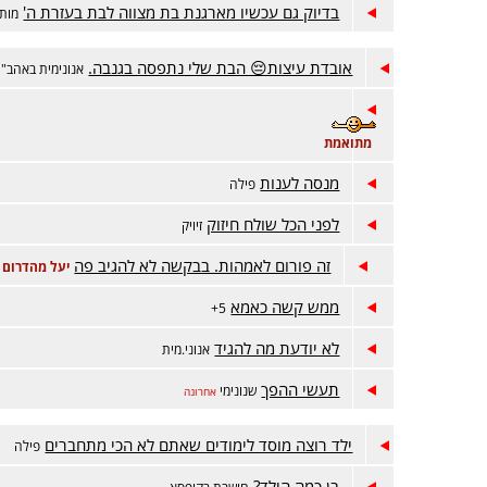
בדיוק גם עכשיו מארגנת בת מצווה לבת בעזרת ה'
מותק 
אובדת עיצות😔 הבת שלי נתפסה בגנבה.
אנונימית באהב"
מתואמת
מנסה לענות
פילה
לפני הכל שולח חיזוק
זיויק
זה פורום לאמהות. בבקשה לא להגיב פה
יעל מהדרום
ממש קשה כאמא
5+
לא יודעת מה להגיד
אנוני.מית
תעשי ההפך
שנונימי
אחרונה
ילד רוצה מוסד לימודים שאתם לא הכי מתחברים
פילה
בן כמה הילד?
חושבת בקופסא