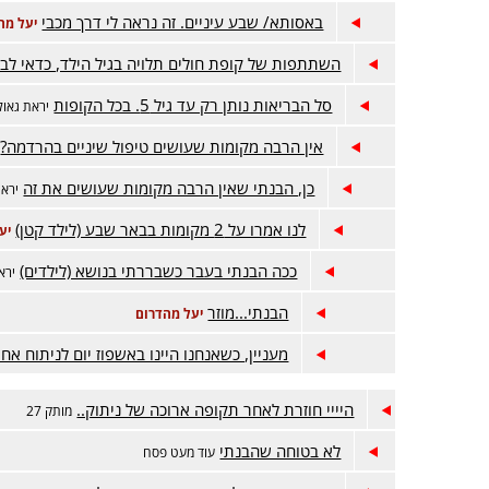
באסותא/ שבע עיניים. זה נראה לי דרך מכבי
יעל מה
השתתפות של קופת חולים תלויה בגיל הילד, כדאי לבד
סל הבריאות נותן רק עד גיל 5. בכל הקופות
יראת גאול
אין הרבה מקומות שעושים טיפול שיניים בהרדמה?
כן, הבנתי שאין הרבה מקומות שעושים את זה
יראת
לנו אמרו על 2 מקומות בבאר שבע (לילד קטן)
יע
ככה הבנתי בעבר כשבררתי בנושא (לילדים)
ירא
הבנתי...מוזר
יעל מהדרום
מעניין, כשאנחנו היינו באשפוז יום לניתוח אח
היייי חוזרת לאחר תקופה ארוכה של ניתוק..
מותק 27
לא בטוחה שהבנתי
עוד מעט פסח