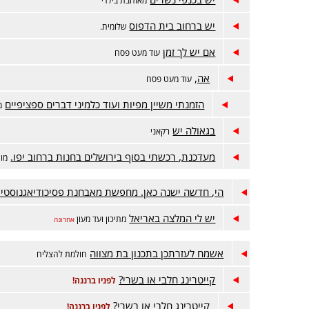
יש ברחוב בית הדפוס
שלומית.
אם יש לך זמן
עוד מעט פסח
אה,
עוד מעט פסח
הזמנתי משיין מפיות ועוד כלמיני דברים ספציפיים
מ
בגאולה יש
רקאני
מעדכנת, רכשתי בסוף בירושלים בחנות ברחוב יפו.
מות
הי, חדשה ישנה כאן. מחפשת מאבחנת פסיכודיאגנוסטי
יש לי המלצה באריאל
מתיכון ועד מעון
אחרונה
אשמח לעזרתכן בתכנון בת מצווה
חולמת להצליח
קייטרינג חלבי או בשרי?
לפניו ברננה!
קייטרינג חלבי או בשרי?
לפניו ברננה!