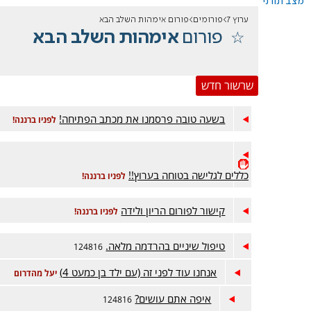
מצב תורני
ערוץ 7
פורומים
פורום אימהות השלב הבא
פורום
אימהות השלב הבא
שרשור חדש
בשעה טובה פרסמנו את מכתב הפתיחה!
לפניו ברננה!
כללים לגלישה בטוחה בערוץ!!
לפניו ברננה!
קישור לפורום הריון ולידה
לפניו ברננה!
טיפול שיניים בהרדמה מלאה.
124816
אנחנו עוד לפני זה (עם ילד בן כמעט 4)
יעל מהדרום
איפה אתם עושים?
124816