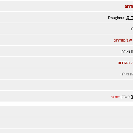
דרום
וק.
Doughnut
ה
יעל מהדרום
 גאולה
ל מהדרום
ת גאולה
ר
טארקו
אחרונה