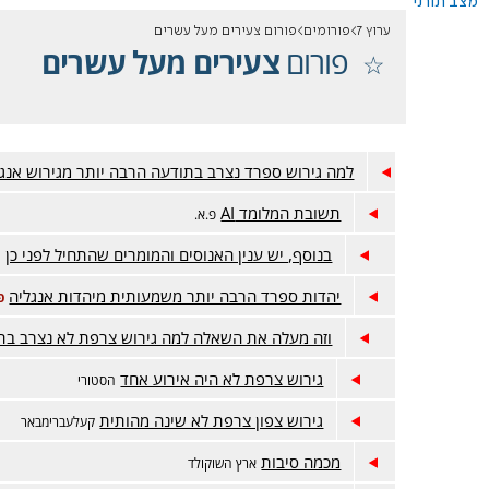
מצב תורני
ערוץ 7
פורומים
פורום צעירים מעל עשרים
פורום
צעירים מעל עשרים
למה גירוש ספרד נצרב בתודעה הרבה יותר מגירוש אנגל
תשובת המלומד AI
פ.א.
בנוסף, יש ענין האנוסים והמומרים שהתחיל לפני כן
ח
יהדות ספרד הרבה יותר משמעותית מיהדות אנגליה
פ
וזה מעלה את השאלה למה גירוש צרפת לא נצרב בת
גירוש צרפת לא היה אירוע אחד
הסטורי
גירוש צפון צרפת לא שינה מהותית
קעלעברימבאר
מכמה סיבות
ארץ השוקולד