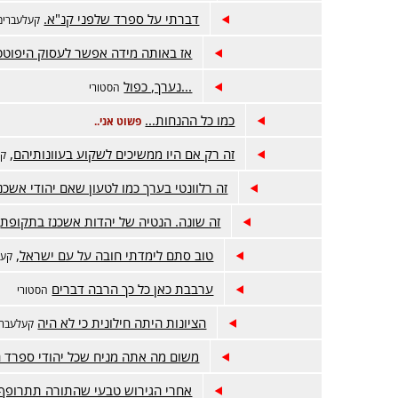
דברתי על ספרד שלפני קנ"א.
קעלעברימ
אז באותה מידה אפשר לעסוק היפוטט
...נערך, כפול
הסטורי
כמו כל ההנחות...
פשוט אני..
זה רק אם היו ממשיכים לשקוע בעוונותיהם,
קע
זה רלוונטי בערך כמו לטעון שאם יהודי אשכנ
זה שונה. הנטיה של יהדות אשכנז בתקופת
טוב סתם לימדתי חובה על עם ישראל,
קעל
ערבבת כאן כל כך הרבה דברים
הסטורי
הציונות היתה חילונית כי לא היה
קעלעברי
משום מה אתה מניח שכל יהודי ספרד הי
אחרי הגירוש טבעי שהתורה תתרופף 