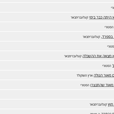
י
ץ היתה כבר בימי
קעלעברימבאר
הסטורי
 בספרד,
קעלעברימבאר
טורי
א מצאה את ההשכלה
קעלעברימבאר
'
הסטורי
 מאור הגולה
ארץ השוקולד
 מאוד שהתנצרו
הסטורי
חוץ
קעלעברימבאר
ת נכתבה
ה-מיוחד