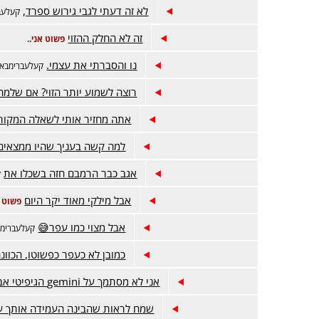
לא זה דעתי לגבי גירוש ספרד,
קעלעב
זה לא החלק ההזוי
פשוט אני..
נו והסברתי את עצמי.
קעלעברימבא
רוצה לשמוע יותר הזוי? אם שלמה
אתה מחזיר אותי לשאלה המקור
למה קשה בעניך שהיו ממצאים
אגב כבר הרמבם חזה בשכלו את
ק
אבל מילקי מאוד יקר היום
פשוט א
אבל מצוי כמו עפר😅
קעלעברימב
כמובן לא כעפר כפשוטו, הכוונ
אני לא מסתמך על gemini הגיפיטי אבל שאלתי אותו:
שמח לראות שהבינה העמידה אותך ע