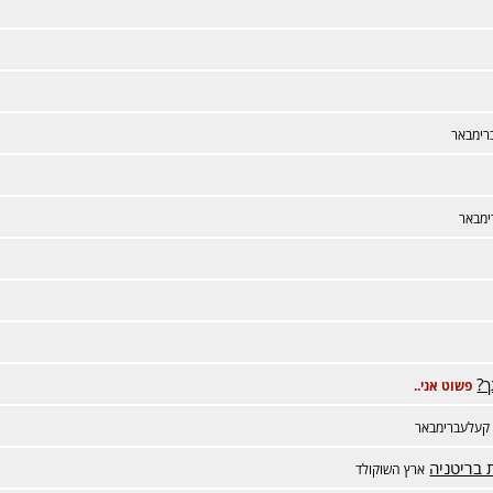
רימבאר
מבאר
ך?
פשוט אני..
קעלעברימבאר
 בריטניה
ארץ השוקולד