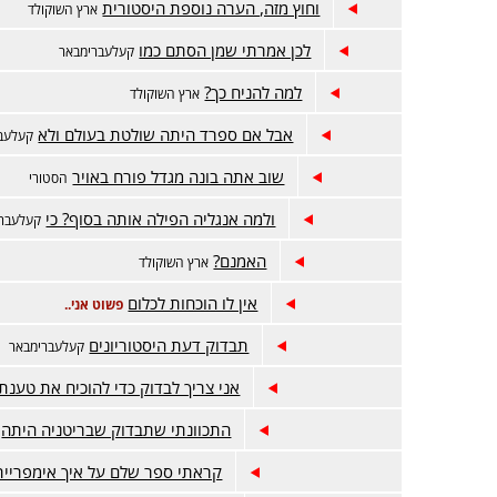
וחוץ מזה, הערה נוספת היסטורית
ארץ השוקולד
לכן אמרתי שמן הסתם כמו
קעלעברימבאר
למה להניח כך?
ארץ השוקולד
אבל אם ספרד היתה שולטת בעולם ולא
קעלעב
שוב אתה בונה מגדל פורח באויר
הסטורי
ולמה אנגליה הפילה אותה בסוף? כי
קעלעברי
האמנם?
ארץ השוקולד
אין לו הוכחות לכלום
פשוט אני..
תבדוק דעת היסטוריונים
קעלעברימבאר
אני צריך לבדוק כדי להוכיח את טענת
התכוונתי שתבדוק שבריטניה היתה
קראתי ספר שלם על איך אימפריית