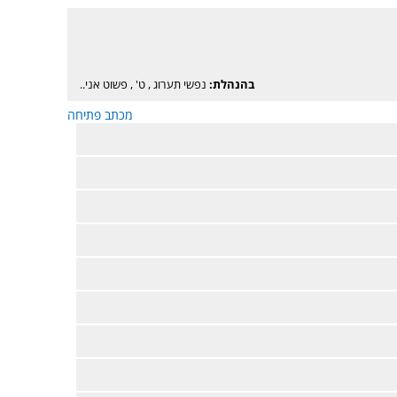
בהנהלת:
נפשי תערוג
,
ט'
,
פשוט אני..
מכתב פתיחה