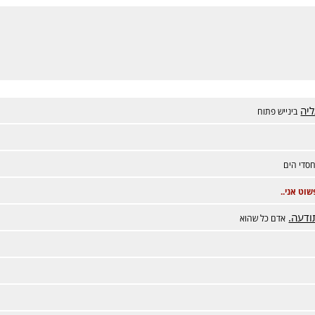
יה
בינייש פתוח
סדי הים
שוט אני..
ודעה.
אדם כל שהוא