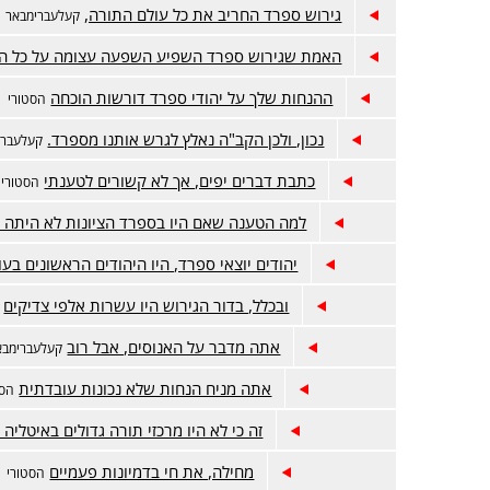
גירוש ספרד החריב את כל עולם התורה,
קעלעברימבאר
האמת שגירוש ספרד השפיע השפעה עצומה על כל הה
ההנחות שלך על יהודי ספרד דורשות הוכחה
הסטורי
נכון, ולכן הקב"ה נאלץ לגרש אותנו מספרד.
קעלעברי
כתבת דברים יפים, אך לא קשורים לטענתי
הסטורי
למה הטענה שאם היו בספרד הציונות לא היתה 
יהודים יוצאי ספרד, היו היהודים הראשונים בעו
ובכלל, בדור הגירוש היו עשרות אלפי צדיקים
אתה מדבר על האנוסים, אבל רוב
קעלעברימבא
אתה מניח הנחות שלא נכונות עובדתית
הסט
זה כי לא היו מרכזי תורה גדולים באיטליה 
מחילה, את חי בדמיונות פעמיים
הסטורי