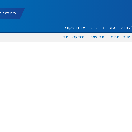
כ"ה באב תשפ"ו |
 ונדל"ן
דעות
אוכל
יהדות
הפקות וסיקורים
ספורט
פורומים
אתר ישיבה
יצירת קשר
עוד