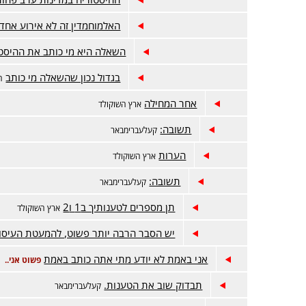
האלמוחמדין זה לא אירוע אחד
השאלה היא מי כותב את ההיסט
בגדול נכון שהשאלה מי כותב
ה
אחר המחילה
ארץ השוקולד
תשובה:
קעלעברימבאר
הערות
ארץ השוקולד
תשובה:
קעלעברימבאר
תן מספרים לטענותיך ב1 ו2
ארץ השוקולד
יש הסבר הרבה יותר פשוט, להמעטת העיסוק
אני באמת לא יודע מתי אתה כותב באמת
פשוט אני..
תבדוק שוב את הטענות.
קעלעברימבאר