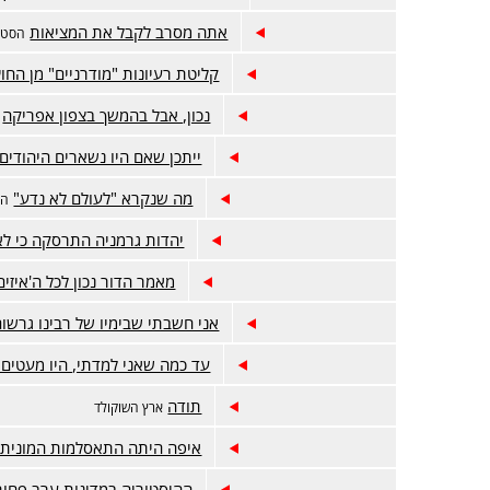
אתה מסרב לקבל את המציאות
הסטור
קליטת רעיונות "מודרניים" מן החו
נכון, אבל בהמשך בצפון אפריקה
ייתכן שאם היו נשארים היהודים
מה שנקרא "לעולם לא נדע"
הס
יהדות גרמניה התרסקה כי ל
מאמר הדור נכון לכל ה'איזים
אני חשבתי שבימיו של רבינו גרשום
עד כמה שאני למדתי, היו מעטים
תודה
ארץ השוקולד
איפה היתה התאסלמות המונית 
ההיסטוריה במדינות ערב פחו