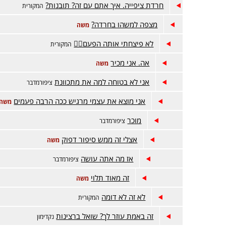
חרדת ציפייה. איך אתם עם זה? תובנות?
המקורית
מצפה למשהו בחרדה?
משה
לא פיצחתי אותה הפעם😵‍💫
המקורית
אה. אני מכיר
משה
אני לא בטוחה למה את מתכוונת
ציפורמדבר
אני מוצא את עצמי מרגיש ככה הרבה פעמים
משה
מוכר
ציפורמדבר
אצלי זה ממש סיפור דפוק
משה
אז מה אתה עושה
ציפורמדבר
זה מאוד תלוי
משה
לא זה לא דומה
המקורית
זה באמת עוזר לך? שואל ברצינות
נקדימון