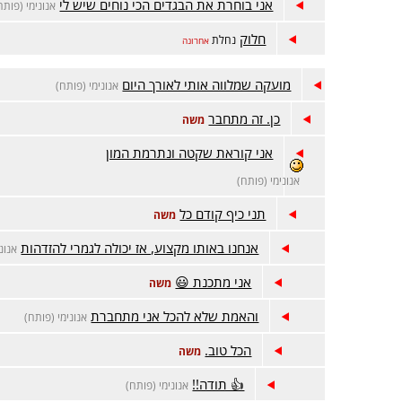
אני בוחרת את הבגדים הכי נוחים שיש לי
אנונימי (פותח
חלוק
נחלת
אחרונה
מועקה שמלווה אותי לאורך היום
אנונימי (פותח)
כן. זה מתחבר
משה
אני קוראת שקטה ונתרמת המון
אנונימי (פותח)
תני כיף קודם כל
משה
אנחנו באותו מקצוע, אז יכולה לגמרי להזדהות
אנונ
אני מתכנת 😃
משה
והאמת שלא להכל אני מתחברת
אנונימי (פותח)
הכל טוב.
משה
👍 תודה!!
אנונימי (פותח)