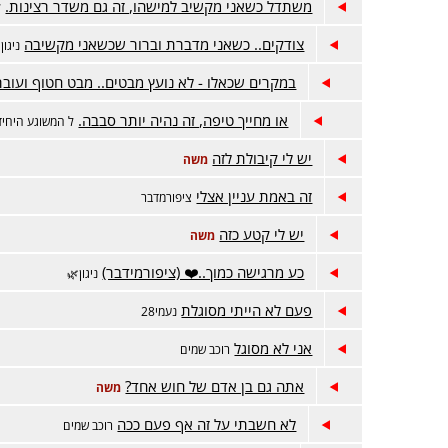
משתדל כשאני מקשיב למישהו, זה גם משדר רצינות.
ל
צודקים.. כשאני מדברת וברור שכשאני מקשיבה
ניגון
במקרים שכאלו - לא נועץ מבטים.. מבט חטוף ועוב
או מחייך טיפה, זה נהיה יותר סבבה.
ל המשוגע היחיד
יש לי קיבולת לזה
משה
זה באמת עניין אצלי
ציפורמדבר
יש לי קטע כזה
משה
כע מרגישה כמוך..❤️ (ציפורמידבר)
ניגון🌿
פעם לא הייתי מסוגלת
נעמי28
אני לא מסוגל
רוכב שמים
אתה גם בן אדם של חוש אחד?
משה
לא חשבתי על זה אף פעם ככה
רוכב שמים