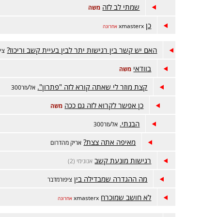
שמתי לב לזה
משה
כן
xmasterx
אחרונה
האם יש קשר בין רגישות יתר לבין בעיית קשב וריכוז?
צי
בוודאי
משה
קצת מוזר לי שאתה קורא לזה "פתרון".
אלעזר300
כן אפשר לקרוא לזה גם ככה
משה
הבנתי.
אלעזר300
מאיפה אתה צצת?
אריק מהדרום
רגישות מונעת קשב
אנונימי (2)
מה ההגדרה שמבדילה בין
ציפורמדבר
לא חושב שמוכרח
xmasterx
אחרונה