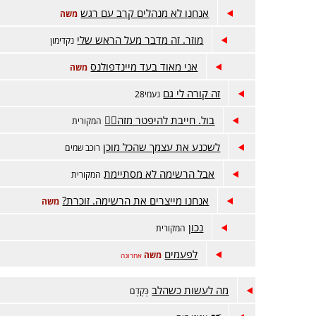
אנחנו לא מנהלים קרב עם רגש
משה
מוזר. זה מדבר מעל הראש שלי
נקדימון
אני מאוד בעד מיינדפולנס
משה
זה קורה לי גם
נעמי28
בול. חייבת להיפטר מזה😵‍💫
המקורית
לשכנע את עצמך שהכל מוכן
רוכב שמים
אבל הרשימה לא מסתיימת
המקורית
אנחנו מייצרים את הרשימה. זוכרת?
משה
נכון
המקורית
לפעמים
משה
אחרונה
מה לעשות כשהלב
כְּקֶדֶם