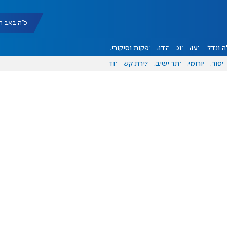
כ"ה באב תשפ"ו |
 ונדל"ן
דעות
אוכל
יהדות
הפקות וסיקורים
ספורט
פורומים
אתר ישיבה
יצירת קשר
עוד