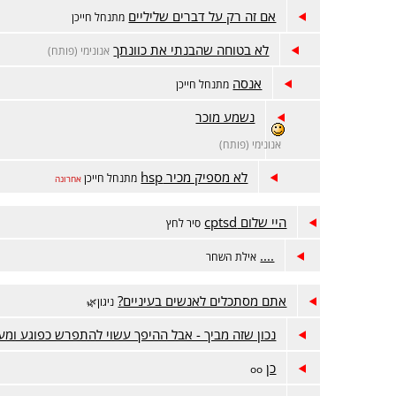
אם זה רק על דברים שליליים
מתנחל חייכן
לא בטוחה שהבנתי את כוונתך
אנונימי (פותח)
אנסה
מתנחל חייכן
נשמע מוכר
אנונימי (פותח)
לא מספיק מכיר hsp
מתנחל חייכן
אחרונה
היי שלום cptsd
סיר לחץ
....
אילת השחר
אתם מסתכלים לאנשים בעיניים?
ניגון🌿
נכון שזה מביך - אבל ההיפך עשוי להתפרש כפוגע ומע
כן
oo