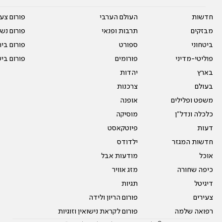
חדשות
העולם הערבי
פורום צע
מבזקים
תרבות ופנאי
פורום נשו
ביטחוני
ספורט
פורום בי
פוליטי-מדיני
פורומים
פורום בי
בארץ
יהדות
בעולם
צרכנות
משפט ופלילים
אופנה
כלכלה ונדל"ן
מוסיקה
דעות
פיוטקאסט
חדשות המגזר
ילדודס
אוכל
מודעות אבל
כיפה שחורה
מזג אוויר
דיגיטל
תגיות
צעירים
פורום הריון ולידה
רפואה שלמה
פורום לקראת נישואין וזוגיות