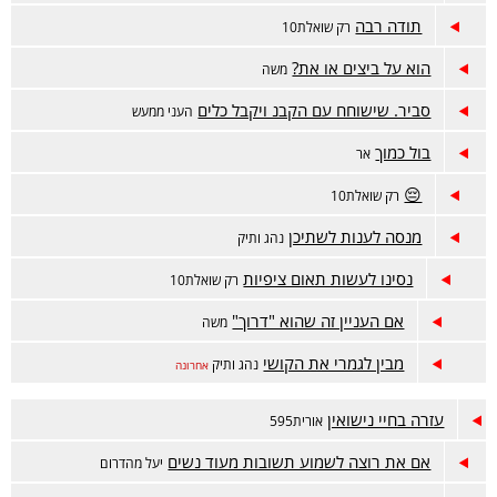
תודה רבה
רק שואלת10
הוא על ביצים או את?
משה
סביר. שישוחח עם הקבנ ויקבל כלים
העני ממעש
בול כמוך
אר
😔
רק שואלת10
מנסה לענות לשתיכן
נהג ותיק
נסינו לעשות תאום ציפיות
רק שואלת10
אם העניין זה שהוא "דרוך"
משה
מבין לגמרי את הקושי
נהג ותיק
אחרונה
עזרה בחיי נישואין
אורית595
אם את רוצה לשמוע תשובות מעוד נשים
יעל מהדרום