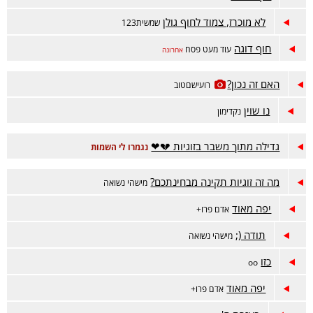
לא מוכרז, צמוד לחוף גולן
שמשית123
חוף דוגה
עוד מעט פסח
אחרונה
האם זה נכון?
רועישםטוב
נו שוין
נקדימון
גדילה מתוך משבר בזוגיות 💔❤
נגמרו לי השמות
מה זה זוגיות תקינה מבחינתכם?
מישהי נשואה
יפה מאוד
אדם פרו+
תודה (;
מישהי נשואה
כזו
oo
יפה מאוד
אדם פרו+