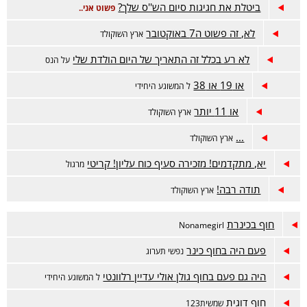
ביטלת את חגיגות סיום הש''ס שלך?
פשוט אני..
לא, זה פשוט ה7 באוקטובר
ארץ השוקולד
לא רע בכלל זה התאריך של היום הולדת שלי
על הנס
או 19 או 38
ל המשוגע היחידי
או 11 יותר
ארץ השוקולד
...
ארץ השוקולד
יא, מתקדמים! מזכירה סעיף כוח עליון! קריטי
מרגול
תודה רבה!
ארץ השוקולד
חוף בכינרת
Nonamegirl
פעם היה בחוף כינר
נפשי תערוג
היה גם פעם בחוף גולן אולי עדיין רלוונטי
ל המשוגע היחידי
חוף דוגית
שמשית123