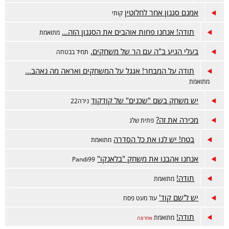
אמנם סגנון אחר לחלוטין
קותי
תודה! אנחנו פחות אוהבים את הסגנון הזה...
מתואמת
בעלי הגיע ב"ה עם הר של משחקים.
תמיד בבטחה
תודה על המבחר! אגגל על המשחקים ואראה מה נאהב...
מתואמת
יש משחק בשם "שכנים" של קודקוד
נירה22
מכירה את זה?
פתית שלג
בטח! יש לנו את כל הסדרה
מתואמת
אנחנו אהבנו את משחק "בלאנקו"
Pandi99
תודה!
מתואמת
יש ל'שם קוד'
עוד מעט פסח
תודה!
מתואמת
אחרונה