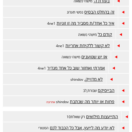
בעזרת ה'
מישהי נשואה
זה בהחלט הבסיס
נפשי תערוג
איך כל אחד/ת מסביר מה זו זוגיות
4ne1
קודם כל
מישהי נשואה
לא קשור ללקיחת אחריות
4ne1
אז יש שטוענים
מישהי נשואה
אמרתי ואחזור שוב כל אחד מגדיר
4ne1
לא מדוייק.
shindov
הבייסיקס
שבורת,לב
פחות או יותר מה שכתבת
shindov
אחרונה
התייעצות מילואים
רק שואלת10
לא יודע מה לייעץ, אבל כל הכבוד לכם
הסטורי