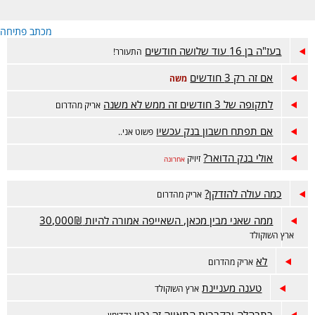
מכתב פתיחה
בעז"ה בן 16 עוד שלושה חודשים
התעורר!
אם זה רק 3 חודשים
משה
לתקופה של 3 חודשים זה ממש לא משנה
אריק מהדרום
אם תפתח חשבון בנק עכשיו
פשוט אני..
אולי בנק הדואר?
זיויק
אחרונה
כמה עולה להזדקן?
אריק מהדרום
ממה שאני מבין מכאן, השאייפה אמורה להיות 30,000₪
ארץ השוקולד
לא
אריק מהדרום
טענה מעניינת
ארץ השוקולד
בתבהלה ובקברות התאווה זה נכון