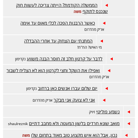
הממשלה הקודמת? הייתה צריכה לעשות חוק
שנכנס לתוקף
משה
כאשר הרבנות הפכה לכלי מאוס עד אימה
אריק מהדרום
המתנתי עם הצחוק עד אחרי ההבדלה
מי האיש? הח"ח!
לדבר על קרטון חלב זה חוסר הבנה משווע
נקדימון
ואפילו את השקל וחצי לקרטון הוא לא הצליח לשבור
אריק מהדרום
יום שלום עברו אנשים כאן ברחוב
נקדימון
אני לא צועק אני מבקר
אריק מהדרום
נשמע פוליטי
זיויק
מואב שונא חרדים בלשון המעטה ולא מחבב דתיים
shaulreznik
נכון, אבל הוא איש מקצוע טוב מאוד בתחום שלו
משה