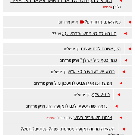
נכון. אבל הקצבה כוללת את התשואה ולא את האינפלציה.
כלכלן
אחרונה
כמה אתם מרוויחים?
אריק מהדרום
הי! מעולם לא ממש עזבתי... (-:
אני77
היי, אשמח להתייעצות
לך ירושלים
כמה כסף נזיל יש לך?
אריק מהדרום
כרגע יש בעו"ש כ-70 א"ש
לך ירושלים
אפשר וכדאי להכניס לחיסכון נזיל
אריק מהדרום
כ-20 אלף,
לך ירושלים
נראה שזה יספיק לכם לתקופה הזו.
אריק מהדרום
אנחנו משאירים בעוש
עדיין טרייה
אחרונה
השאלה מה זה תקופה מסוימת. שנה? שנתיים? חמש?