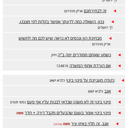
לך ירושלים
זה לבחירתכם
אריק מהדרום
נכון, השאלה כמה לדעתך אפשר בקלות לפי מצבנו.
לך ירושלים
מבחינת הון ונכסים לא נראה שיש לכם מה לחשוש
אריק מהדרום
נשמע שאתם מסודרים יפה ב"ה
זיויק
אם הורדת אחוזי המשרה
124816
נקודה מעניינת על פינוי בינוי
כלביא ישאג
אגב
כלביא ישאג
פינוי בינוי זה לא משהו שכדאי לבנות עליו אף פעם
נפשי תערוג
פינוי בינוי אומר בעצם שהבעלים מקבל דירה + חדר
משה
אגב, זה תלוי באיזו עיר
משה
אחרונה