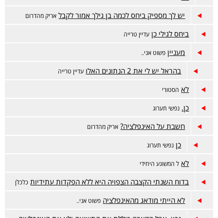
יש לך מספיק ביחס לכמה בן גילך אמור לקבל
אריק מהדרום
ביחס לגילי כן
עדיין טרייה
מעניין
פשוט אני..
בהראל יש לי את 2 הנתונים האלו
עדיין טרייה
לא
הסטורי
כן.
נפשי תערוג
חשבת על האינפלציה?
אריק מהדרום
כן
נפשי תערוג
לא
ל המשוגע היחידי
בדוח השנתי הקצבה הצפויה היא ללא הפקדות עתידיות
כלכלן
לא הייתי מודאג מהאינפלציה
פשוט אני..