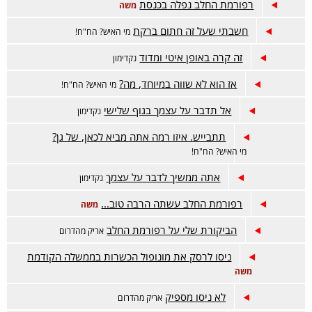
רפורמת החלב נפלה בכנסת
משה
חשבתי שעל זה חתום ברקת
מי האיש? הח"ח!
זה קרה באופן איטי ומדוד
נקדימון
אז הוא לא שווה במיוחד, מה?
מי האיש? הח"ח!
אל תדבר על עצמך בגוף שלישי
נקדימון
תתבייש. איזו רמה אתה מביא לכאן, של גן?
מי האיש? הח"ח!
אתה ממשיך לדבר על עצמך
נקדימון
רפורמת החלב עשתה הרבה טוב...
משה
הביקורת שלי על רפורמת החלב
אריק מהדרום
ניסו לרסק את מונופול הכשרות בממשלה הקודמת
משה
לא ניסו מספיק
אריק מהדרום