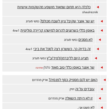
כלכלה היא תחום שמאוד מושפע מהשקפות אישיות
shaulreznik
יש שר אוצר שקיבל ציון לשבח מכולם?
נפשי תערוג
באופן כללי כשרוצים להרוס למישהו קריירה פוליטית
4ne1
לא מסכים
נפשי תערוג
זה בדיוק כך. כששרון רצה לסכל את ביבי
4ne1
תציע היום לליברמן/לפיד/כ"ץ
נפשי תערוג
שר אוצר באופן כללי טוב מאוד
כלכלן
אחרונה
האם יש לכם מספיק כסף לפנסיה?
אריק מהדרום
עובדים על זה
זיויק
זו לא היתה השאלה
אריק מהדרום
לא
פשוט אני..