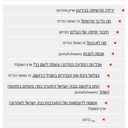
ירידה מרשימה בגירעון
אריק מהדרום
מה כל כך מרשים?
מי האיש? הח"ח!
חיבור יפיפה של הבלים
נקדימון
מה לא נכון?
מי האיש? הח"ח!
אנסה לענות
JochaSchwartz
אבל מה המדינה כמדינה עשתה לשם כך?
ארץ השוקולד
בצלאל כינס את הבכירים בשביל הרושם.
מי האיש? הח"ח!
המון ביקשוב,ובנק ישראל התערב כמה פעמים בתקופה
האחר
JochaSchwartz
אשמח לדוגמאות של התערבות בנק ישראל לאחרונה
ארץ השוקולד
...
ברגוע