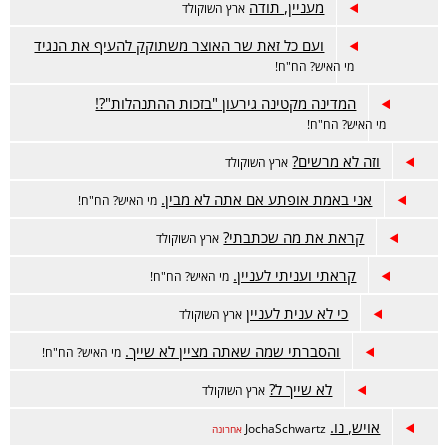
מעניין, תודה
ארץ השוקולד
ועם כל זאת שר האוצר משתוקק להעיף את הנגיד
מי האיש? הח"ח!
המדינה מקטינה גירעון "בזכות ההתנהלות"?!
מי האיש? הח"ח!
וזה לא מרשים?
ארץ השוקולד
אני באמת אופתע אם אתה לא מבין.
מי האיש? הח"ח!
קראת את מה שכתבתי?
ארץ השוקולד
קראתי ועניתי לעניין.
מי האיש? הח"ח!
כי לא ענית לעניין
ארץ השוקולד
והסברתי שמה שאתה מציין לא שייך.
מי האיש? הח"ח!
לא שייך ל?
ארץ השוקולד
אויש, נו.
JochaSchwartz
אחרונה