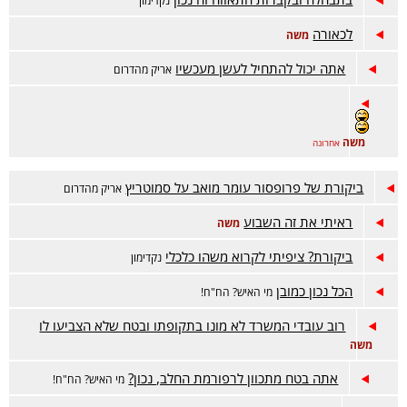
נקדימון
לכאורה
משה
אתה יכול להתחיל לעשן מעכשיו
אריק מהדרום
משה
אחרונה
ביקורת של פרופסור עומר מואב על סמוטריץ
אריק מהדרום
ראיתי את זה השבוע
משה
ביקורת? ציפיתי לקרוא משהו כלכלי
נקדימון
הכל נכון כמובן
מי האיש? הח"ח!
רוב עובדי המשרד לא מונו בתקופתו ובטח שלא הצביעו לו
משה
אתה בטח מתכוון לרפורמת החלב, נכון?
מי האיש? הח"ח!