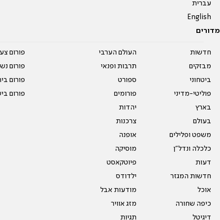
עברית
English
מדורים
חדשות
העולם הערבי
פורום צע
מבזקים
תרבות ופנאי
פורום נשו
ביטחוני
ספורט
פורום בי
פוליטי-מדיני
פורומים
פורום בי
בארץ
יהדות
בעולם
צרכנות
משפט ופלילים
אופנה
כלכלה ונדל"ן
מוסיקה
דעות
פיוטקאסט
חדשות המגזר
ילדודס
אוכל
מודעות אבל
כיפה שחורה
מזג אוויר
דיגיטל
תגיות