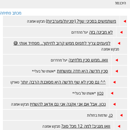
היכנסו!
מכתב פתיחה
משתמשים בסכיני שף? (יפניות/מערביות)
מבקש אמונה
לא מבינה בזה
יעל מהדרום
לפעמים צריך לתפוס ממש קרוב לחיתוך.. מפחיד אותי 😅
מבקש אמונה
וואו..ממש סכין מלחיצה
יעל מהדרום
סכין חדשה היא חדה ומושחזת
*אשתו של בעלי*
^^ גם סכין לא שף חדשה היא מסוכנת הרבה יותר
טארקו
נכון
*אשתו של בעלי*
נכון. אבל אם אני אקנה אני גם אדאג להשחיז
מבקש אמונה
כן.
שדמות בחולות
וואו מגניב! למה 12 מכל סוג?
מבקש אמונה