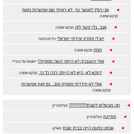
אני הולך לאושר עד, לא ראיתי שם אפשרות כזאת
מבקש אמונה
אגב, בלי קשר לזה
מבקש אמונה
יש לי פתרון יצירתי ישראלי
בינייש פתוח
חחח
מבקש אמונה
אולי העגבניה לא היתה קשה מספיק?!
*אשתו של בעלי*
דווקא לא, היא לא הייתה רכה כל כך.
מבקש אמונה
אולי לא חידדתי מספיק טוב.. גם זאת אפשרות
מבקש אמונה
מה מבשלים לשבת??????????
פצלשהריון
מתייגת
פצלשהריון
אנחנו כמעט היינו בבית שבת
טארקו