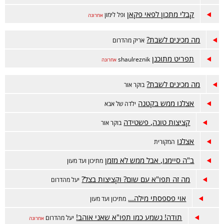
קבלי מתכון לפאי פקאן
ופל לימון
אחרונה
מה מכינים לשבת?
אריק מהדרום
תפריט מתוכנן
shaulreznik
אחרונה
מה מכינים לשבת?
בוקר אור
אצלנו ממש בקטנה
ילדה של אבא
קציצות טונה, פשטידה
בוקר אור
אצלנו
המקורית
ב"ה סיימנו, אבל ממש לא מזמן
מתיכון ועד מעון
מה זה תפו"א עם שום? וקציצות בצל?
יעל מהדרום
אוי פספסתי מילה...
מתיכון ועד מעון
תודה! נשמע כמו תפו"א שאני אוהב!
יעל מהדרום
אחרונה