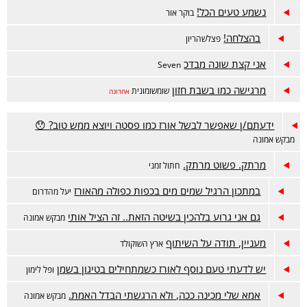
נשמע טעים הכל!
בוקר אור
בהצלחה!
פצלשהריון
אני קצת שונה מבדכ
Seven
מרגישה כמו בשבת חזון
שומשומונית
אחרונה
ידעתם/ן שאפשר לבשל אורז כמו פסטה ויוצא ממש טוב? 😯
מבקש אמונה
מרתק. פשוט מרתק.
חתול זמני
במתכון הרגיל שמים מים בכפות כפולה מהאורז
יעל מהדרום
גם אני גרוע בלהכין בשיטה הזאת.. זה הציל אותי
מבקש אמונה
מעניין, תודה על השיתוף
ארץ השוקולד
יש לדעתי טעם נוסף לאורז כשמתחילים בטיגון בשמן
ופל לימון
אמא שלי מכינה ככה, ולא הרגשתי הבדל האמת.
מבקש אמונה