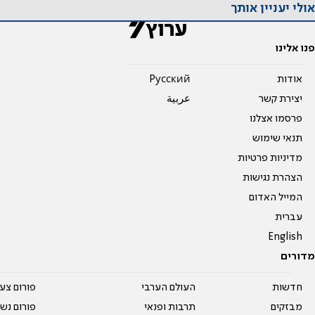
אולי יעניין אותך
פנו אלינו
אודות
Pусский
יצירת קשר
عربية
פרסמו אצלנו
תנאי שימוש
מדיניות פרטיות
הצהרת נגישות
המייל האדום
עברית
English
מדורים
חדשות
העולם הערבי
פורום צע
מבזקים
תרבות ופנאי
פורום נשו