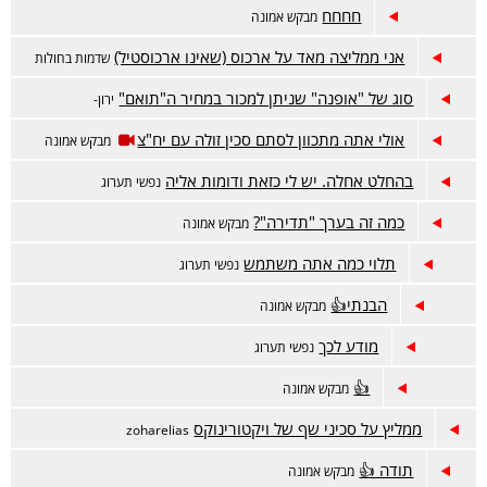
חחחח
מבקש אמונה
אני ממליצה מאד על ארכוס (שאינו ארכוסטיל)
שדמות בחולות
סוג של "אופנה" שניתן למכור במחיר ה"תואם"
ירון-
אולי אתה מתכוון לסתם סכין זולה עם יח"צ
מבקש אמונה
בהחלט אחלה. יש לי כזאת ודומות אליה
נפשי תערוג
כמה זה בערך "תדירה"?
מבקש אמונה
תלוי כמה אתה משתמש
נפשי תערוג
הבנתי👍
מבקש אמונה
מודע לכך
נפשי תערוג
👍
מבקש אמונה
ממליץ על סכיני שף של ויקטורינוקס
zoharelias
תודה 👍
מבקש אמונה