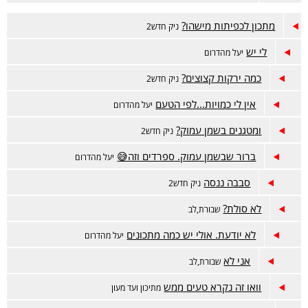
מתכון לכפיתות מישהו?
ניק חדש2
לי יש
יעל מהדרום
כמה ירקות קצוצים?
ניק חדש2
אין לי כמויות...לפי הטעם
יעל מהדרום
ומטגנים בשמן עמוק?
ניק חדש2
ברור שבשמן עמוק. ספרדים וזה😅
יעל מהדרום
סבבה ננסה
ניק חדש2
לא סולת?
שבורת,לב
לא יודעת. אולי יש כמה מתכונים
יעל מהדרום
אני לא
שבורת,לב
וואו זה נקרא טעים ממש
מתיכון ועד מעון