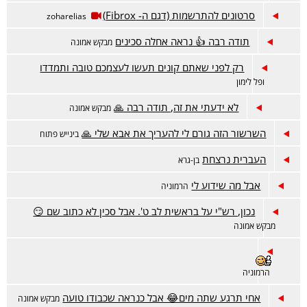
סרטונים להתרשמות (דגם ה- Fibrox)
zoharelias
תודה רבה 👍 נראה אחלה סכינים
מבקש אמונה
רק לפני שאתם קונים תעשו לעצמכם טובה ותמדדו
ופל לימון
לא ידעתי את זה, תודה רבה 🙏
מבקש אמונה
השרשור הזה גורם לי להעריך את אבא שלי 🙏
בינייש פתוח
העברית נרצחת
בן-גרא
אבל מה שידוע לי
הרמוניה
נכון, רש"י על בראשית לב ט'. אבל סכין לא כתוב שם 😏
מבקש אמונה
הרמוניה
אחי תרגע שתה מים😂 אבל כנראה שכבודו טועה
מבקש אמונה