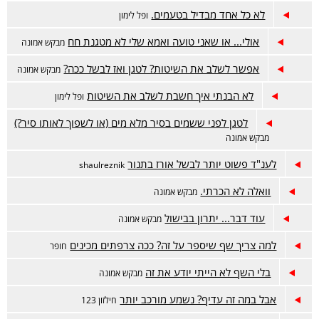
לא כל אחד מבדיל בטעמים.
ופל לימון
אולי... או שאני טועה ואמא שלי לא מטגנת חח
מבקש אמונה
אפשר לשלב את השיטות? לטגן ואז לבשל ככה?
מבקש אמונה
לא הבנתי איך חשבת לשלב את השיטות
ופל לימון
לטגן לפני ששמים בסיר מלא מים (או לשפוך לאותו סיר?)
מבקש אמונה
לענ"ד פשוט יותר לבשל אורז בתנור
shaulreznik
וואלה לא הכרתי.
מבקש אמונה
עוד דבר... יתרון בבישול
מבקש אמונה
למה צריך שף שיספר על זה? ככה צרפתים מכינים
חופר
בלי השף לא הייתי יודע את זה
מבקש אמונה
אבל במה זה עדיף? נשמע מורכב יותר
חילזון 123