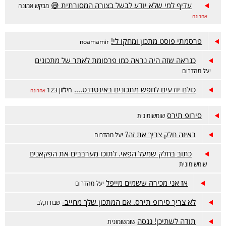
עדיף למי שלא יודע לבשל בצורה המסורתית 😅
מבקש אמונה
אחרונה
פרסמתי פוסט מתכון ומחקו לי!
noamamir
כנראה שזה היה נראה כמו פרסומת לאתר של מתכונים
יעל מהדרום
כולם יודעים לחפש מתכונים באינטרנט....
חילזון 123
אחרונה
סירופ תירס
שומשומונית
באיזה חלק צריך את זה?
יעל מהדרום
כתוב בחלק שמעל הפאי. לתוכו מערבבים את הפקאנים
שומשומונית
אז אני מכירה ששמים מייפל
יעל מהדרום
לא צריך סירופ תירס. אם המתכון שלך מחייב-
שבורת,לב
תודה לשתיכן! ננסה
שומשומונית