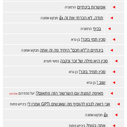
אפשרות בינתיים
הרמוניה
תודה. לא הכרתי את זה 👍
מבקש אמונה
בכיף
הרמוניה
סכין תמי בזכר!
בן-גרא
בינתיים ה"לא חכם" היחיד פה זה אתה
מבקש אמונה
סכין היא מילה של זכר ונקבה
נפשי תערוג
סכין תמיד בזכר!
בן-גרא
שוב !
בן-גרא
מאיפה קפצת עם השרשור הזה פתאום?!
יעל מהדרום
אחרונה
אני רואה לנכון להוסיף מה שאנשים וGPT אמרו לי
בינייש פתוח
👍
מבקש אמונה
אתה בטוח?
בינייש פתוח