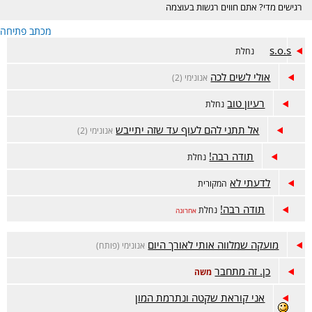
רגישים מדי? אתם חווים רגשות בעוצמה
גבוהה? האם רעש, אורות חזקים והמולה
מכתב פתיחה
מסביב מציפים אתכם בקלות? זה המקום
הנכון בשבלכם :)
s.o.s
נחלת
אולי לשים לכה
אנונימי (2)
רעיון טוב
נחלת
אל תתני להם לעוף עד שזה יתייבש
אנונימי (2)
תודה רבה!
נחלת
לדעתי לא
המקורית
תודה רבה!
נחלת
אחרונה
מועקה שמלווה אותי לאורך היום
אנונימי (פותח)
כן. זה מתחבר
משה
אני קוראת שקטה ונתרמת המון