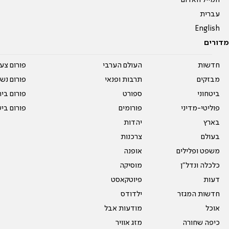
המייל האדום
עברית
English
מדורים
חדשות
העולם הערבי
פורום צע
מבזקים
תרבות ופנאי
פורום נשו
ביטחוני
ספורט
פורום בי
פוליטי-מדיני
פורומים
פורום בי
בארץ
יהדות
בעולם
צרכנות
משפט ופלילים
אופנה
כלכלה ונדל"ן
מוסיקה
דעות
פיוטקאסט
חדשות המגזר
ילדודס
אוכל
מודעות אבל
כיפה שחורה
מזג אוויר