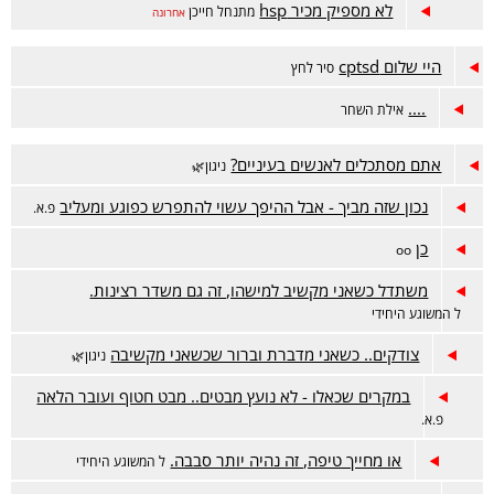
לא מספיק מכיר hsp
מתנחל חייכן
אחרונה
היי שלום cptsd
סיר לחץ
....
אילת השחר
אתם מסתכלים לאנשים בעיניים?
ניגון🌿
נכון שזה מביך - אבל ההיפך עשוי להתפרש כפוגע ומעליב
פ.א.
כן
oo
משתדל כשאני מקשיב למישהו, זה גם משדר רצינות.
ל המשוגע היחידי
צודקים.. כשאני מדברת וברור שכשאני מקשיבה
ניגון🌿
במקרים שכאלו - לא נועץ מבטים.. מבט חטוף ועובר הלאה
פ.א.
או מחייך טיפה, זה נהיה יותר סבבה.
ל המשוגע היחידי