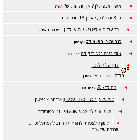
איפה אכפת לך? איך זה מרגיש?
משה
בן 3 זה ילדון, לא בן 13
רוכב שמים
כל עוד הוא לא נשוי, הוא ילדון...
אברהם יאיר שטרן
כנראה כי הוא צודק
נקדימון
אולי כי זה נגע בנקודה
ציפורמדבר
דרך על יבלת...
... תודה...
אברהם יאיר שטרן
מחילה? 😬
ציפורמדבר
לאלאלא, הכל בסדר (עכשיו)
אברהם יאיר שטרן
שופי זו מילה שלא שמעתי יובל
ציפורמדבר
לשוף, לצפות, לחזות, לראות, להסתכל וכו'...
אברהם יאיר שטרן