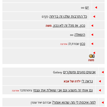
יש
oo
כל התרבות שלנו זה בריחה
כְּקֶדֶם
נכון. אז מה? זה לא נכון.
משה
השאלה
oo
נכון
שבורת,לב
אחרונה
משה
אנשים טועים ומשקרים
Galaxy
נראה לי
ילדה של אבא
גם אותי זה משגע וגם אני שואלת את עצמי
ציפורמדבר
אחרונה
למה איכפת לי מה שהוא אומר?
אברהם יאיר שטרן