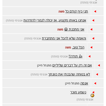
אנונימי (פותח)
תני כיף קודם כל
משה
אנחנו באותו מקצוע, אז יכולה לגמרי להזדהות
אנונימי (פותח)
אני מתכנת 😃
משה
והאמת שלא להכל אני מתחברת
אנונימי (פותח)
הכל טוב.
משה
👍 תודה!!
אנונימי (פותח)
אם זה רק על דברים שליליים
מתנחל חייכן
לא בטוחה שהבנתי את כוונתך
אנונימי (פותח)
אנסה
מתנחל חייכן
נשמע מוכר
אנונימי (פותח)