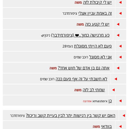
יש לי קיבולת לזה
משה
זה באמת עניין אצלי
ציפורמדבר
יש לי קטע כזה
משה
כע מרגישה כמוך..❤️ (ציפורמידבר)
ניגון🌿
פעם לא הייתי מסוגלת
נעמי28
אני לא מסוגל
רוכב שמים
אתה גם בן אדם של חוש אחד?
משה
לא חשבתי על זה אף פעם ככה
רוכב שמים
שמתי לב לזה
משה
כן
xmasterx
אחרונה
האם יש קשר בין רגישות יתר לבין בעיית קשב וריכוז?
ציפורמדבר
בוודאי
משה