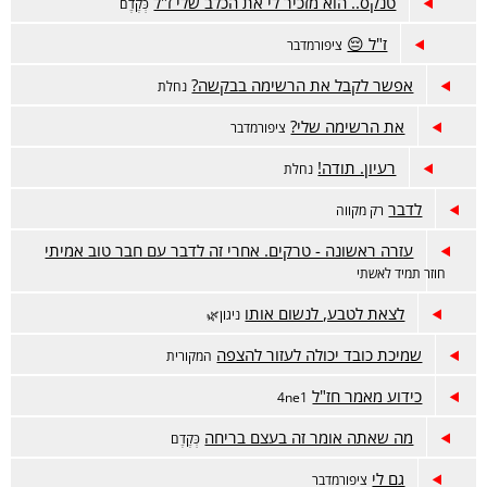
טנקס.. הוא מזכיר לי את הכלב שלי ז"ל
כְּקֶדֶם
ז"ל 😔
ציפורמדבר
אפשר לקבל את הרשימה בבקשה?
נחלת
את הרשימה שלי?
ציפורמדבר
רעיון. תודה!
נחלת
לדבר
רק מקווה
עזרה ראשונה - טרקים. אחרי זה לדבר עם חבר טוב אמיתי
חוזר תמיד לאשתי
לצאת לטבע, לנשום אותו
ניגון🌿
שמיכת כובד יכולה לעזור להצפה
המקורית
כידוע מאמר חז"ל
4ne1
מה שאתה אומר זה בעצם בריחה
כְּקֶדֶם
גם לי
ציפורמדבר