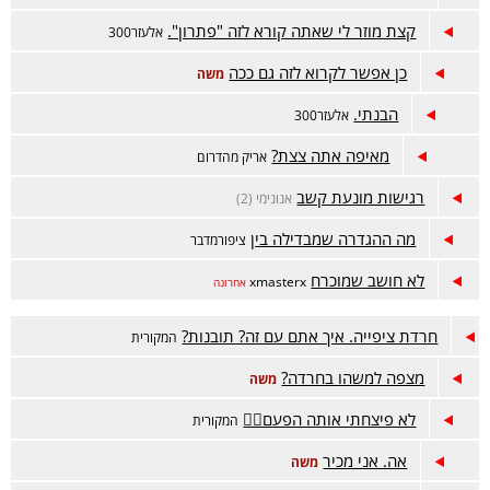
קצת מוזר לי שאתה קורא לזה "פתרון".
אלעזר300
כן אפשר לקרוא לזה גם ככה
משה
הבנתי.
אלעזר300
מאיפה אתה צצת?
אריק מהדרום
רגישות מונעת קשב
אנונימי (2)
מה ההגדרה שמבדילה בין
ציפורמדבר
לא חושב שמוכרח
xmasterx
אחרונה
חרדת ציפייה. איך אתם עם זה? תובנות?
המקורית
מצפה למשהו בחרדה?
משה
לא פיצחתי אותה הפעם😵‍💫
המקורית
אה. אני מכיר
משה