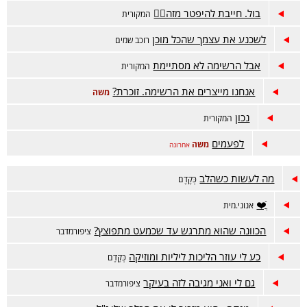
בול. חייבת להיפטר מזה😵‍💫
המקורית
לשכנע את עצמך שהכל מוכן
רוכב שמים
אבל הרשימה לא מסתיימת
המקורית
אנחנו מייצרים את הרשימה. זוכרת?
משה
נכון
המקורית
לפעמים
משה
אחרונה
מה לעשות כשהלב
כְּקֶדֶם
ֲֿ❤️
אנוני.מית
הכוונה שהוא מתרגש עד שכמעט מתפוצץ?
ציפורמדבר
כע לי עוזר הליכות ליליות ומוזיקה
כְּקֶדֶם
גם לי ואני מגיבה לזה בעיקר
ציפורמדבר