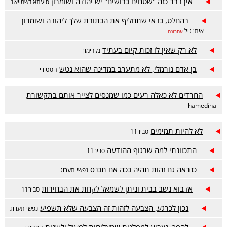
אין דבר כזה "שטחים כבושים" יש יהודה ושומרון
סיעתא דשמייא1
בהחלט, כדאי שתחליף את הכתובת שלך ליהודה ושומרון
איתן גיל
אחרונה
לא רק שאין לו זכות קיום בעתיד
נקדימון
בן אדם נורמלי, לא מתערב במדינה שהוא נטש
הסטורי
החרדים לא כאלה רעים כמו שמנסים לצייר אותם בתקשורת
hamedinai
לא להיות תמימים
סביר11
התכוונתי למה שבגוף ההודעה
סביר11
כנראה גם זהות תהיה ככה אם תכנס
נפשי תערוג
אז בוא נשב בבית וניתן לשמאל לקחת את הבחירות
סביר11
נכון לכרגע, הצבעה לזהות זה הצבעה שלא תשפיע
נפשי תערוג