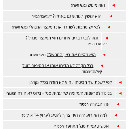
הוא מימש
נפשי תערוג
והוא ימשיך לממש גם בעתיד?
קעלעברימבאר
לכץ יש סמכות לשחרר את המעצר המנהלי
נפשי תערוג
ומה לגבי דברים אחרים חוץ ממעצר מנהלי?
קעלעברימבאר
הוא מקיים את רצון הממשלה
נפשי תערוג
בכל מקרה לא הדיחו אותו אז הסיפור בוטל
קעלעברימבאר
לפי לשכת שר הביטחון, הוא לא הודח בכלל
נקדימון
בניגוד לפרשנות העקומה של עמית סגל - בלוט לא הודח
הסטורי
עוד הבהרה
הסטורי
למה האירוע הזה היה צריך להגיע לערוץ 14
איתן גיל
ועכשיו, עמית סגל מתחפר
הסטורי