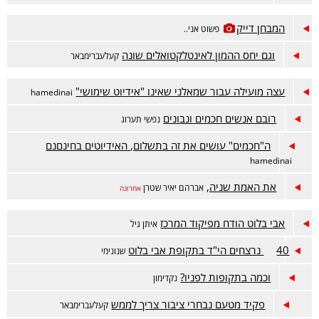
המבחן דייק
פשוט אני..
וגם יחס ההמון לאינטלקטואלים שונה
קעלעברימבאר
עצה מועילה עבור שמאלני שאינו "אידיוט שימושי"
hamedinai
רובם אנשים חכמים ונבונים
נפשי תערוג
ה"חכמים" עושים את זה בתשלום, האידיוטים בחינםנם
hamedinai
את האמת שניה,
אברהם יאיר שטרן
אחרונה
אבי בלוט הודח מפיקוד המרכז
איתן גיל
40 נרצחים הי"ד בתקופת אבי בלוט
שנונימי
וכמה בתקופות לפניו?
נקדימון
פקיד מטעם נבחרי ציבור צריך לממש
קעלעברימבאר