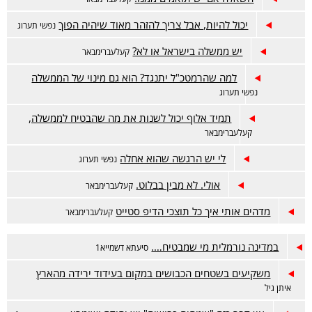
יכול להיות, אבל צריך להזהר מאוד שיהיה הפוך
נפשי תערוג
יש ממשלה בישראל או לא?
קעלעברימבאר
למה שהרמטכ"ל יתנגד? הוא גם מינוי של הממשלה
נפשי תערוג
תמיד אלוף יכול לשנות את מה שהבטיח לממשלה,
קעלעברימבאר
לי יש הרגשה שהוא אחלה
נפשי תערוג
אולי. לא מבין בבלוט.
קעלעברימבאר
מדהים אותי איך כל תוצכי הדיפ סטייט
קעלעברימבאר
במדינה נורמלית מי שמבטיח….
סיעתא דשמייא1
משקיעים בשטחים הכבושים במקום בעידוד ירידה מהארץ
איתן גיל