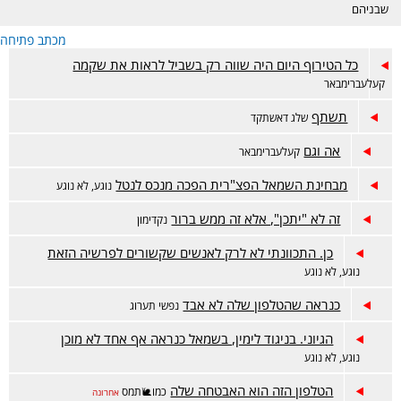
שבניהם
מכתב פתיחה
כל הטירוף היום היה שווה רק בשביל לראות את שקמה
קעלעברימבאר
תשתף
שלג דאשתקד
אה וגם
קעלעברימבאר
מבחינת השמאל הפצ"רית הפכה מנכס לנטל
נוגע, לא נוגע
זה לא "יתכן", אלא זה ממש ברור
נקדימון
כן. התכוונתי לא לרק לאנשים שקשורים לפרשיה הזאת
נוגע, לא נוגע
כנראה שהטלפון שלה לא אבד
נפשי תערוג
הגיוני. בניגוד לימין, בשמאל כנראה אף אחד לא מוכן
נוגע, לא נוגע
הטלפון הזה הוא האבטחה שלה
כמו🐌תמס
אחרונה