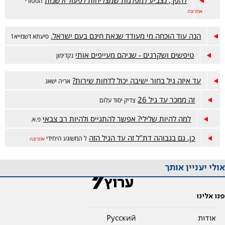
להפך, נצביע למפלגות שמצליחות לפעול ולשנות
הסטורי
אחרונה
הנה עוד הוכחה מי מעודד שנאת חינם בעם ישראל.
סיעתא דשמייא1
טיפשים ושקרנים - שניהם מעייפים אותי
נקדימון
עד איזה גיל בחור ישיבה יכול לדחות שירות?
אריה ישאג
זה ממכר עד גיל 26
צדיק יסוד עלום
למה להיות שלילי? אפשר להתגייס ולהיות רב צבאי
פ.א.
כן, גם בגבוהה דת"ל זה עד הגיל הזה
ל המשוגע היחידי
אחרונה
אולי יעניין אותך
פנו אלינו
אודות
Pусский