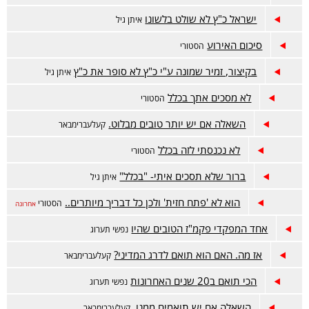
ישראל כ"ץ לא שולט בלשונו
איתן גיל
סיכום האירוע
הסטורי
בקיצור, זמיר שמונה ע"י כ"ץ לא סופר את כ"ץ
איתן גיל
לא מסכים אתך בכלל
הסטורי
השאלה אם יש יותר טובים מבלוט.
קעלעברימבאר
לא נכנסתי לזה בכלל
הסטורי
ברור שלא תסכים איתי- "בכלל"
איתן גיל
הוא לא 'פתח חזית' ולכן כל דבריך מיותרים..
הסטורי
אחרונה
אחד המפקדי פקמ"ז הטובים שהיו
נפשי תערוג
אז מה. האם הוא תואם לדרג המדיני?
קעלעברימבאר
הכי תואם ב20 שנים האחרונות
נפשי תערוג
השאלה אם יש תואמים ממנו.
קעלעברימבאר