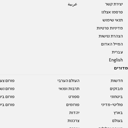
יצירת קשר
عربية
פרסמו אצלנו
תנאי שימוש
מדיניות פרטיות
הצהרת נגישות
המייל האדום
עברית
English
מדורים
חדשות
העולם הערבי
פורום צע
מבזקים
תרבות ופנאי
פורום נשו
ביטחוני
ספורט
פורום בי
פוליטי-מדיני
פורומים
פורום בי
בארץ
יהדות
בעולם
צרכנות