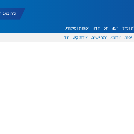
כ"ה באב תשפ"ו |
 ונדל"ן
דעות
אוכל
יהדות
הפקות וסיקורים
ספורט
פורומים
אתר ישיבה
יצירת קשר
עוד