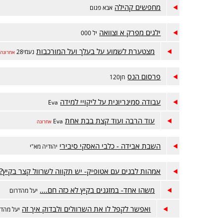
מחפשים קהילה
אבא פגום
ילגים מפרק א וצוואה
יל 000
מצטערת לשמוע על בעלך ועל המורכבות
נעמי28
אחרונה
פרסום הנס
חן120
עבודה סמינריונית על ליקויי למידה
Eva
עוד הרבה ועוד קצת בבת אחת
Eva
אחרונה
השבת אבידה - כלבי האסקי סיבירי
יהודיה מא"י
אמהות לבנים עם אטופיק- יש תקווה לשרוול קצר בקיץ?
משהו אחד- במזגנים בקיץ לא כזה חם....
יעל מהדרום
ואפשר לקפל לו את השרוולים ולבדוק איך זה
יעל מהדר