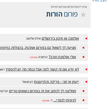
מצב תורני
ערוץ 7
פורומים
פורום הורות
פורום
הורות
אולפנה או תיכון בירושלים
אילת אלישיב
מציעה לך לשאול גם בפורום אמהות. בהצלחה בחיפוש
אולי אולפנת חורב?
הרמוניה
אחרונה
לא יודע אם זה קשור לפה אבל ננסה מה יש להפסיד
ראובן5
ייעוץ אי זוגי - פריקה והתייעצות
דון מנואל
ממליצה לך לכתוב את זה בפורום נשואים טריים
יעל מה
לגיטימי לגמרי...
ד.
אחרונה