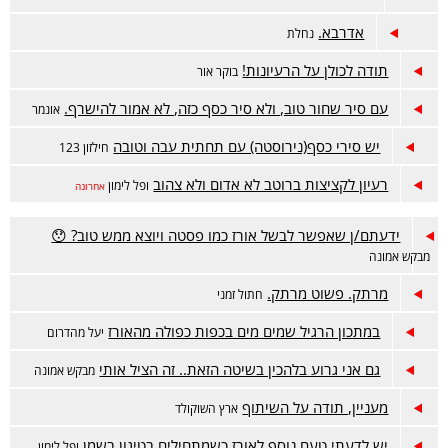
אדרבא.
נחלת
תודה לכולן על הרעיונות!
בוקר אור
עם סיר שחור טוב, ולא סיר כסף כזה, לא אמור להישרף.
אונמר
יש סירי כסף(נירוסטה) עם תחתית עבה וטובה
חילזון 123
רעיון לקציצות ברוטב לא אדום ולא צהוב
ופל לימון
אחרונה
ידעתם/ן שאפשר לבשל אורז כמו פסטה ויוצא ממש טוב? 😯
מבקש אמונה
מרתק. פשוט מרתק.
חתול זמני
במתכון הרגיל שמים מים בכפות כפולה מהאורז
יעל מהדרום
גם אני גרוע בלהכין בשיטה הזאת.. זה הציל אותי
מבקש אמונה
מעניין, תודה על השיתוף
ארץ השוקולד
יש לדעתי טעם נוסף לאורז כשמתחילים בטיגון בשמן
ופל לימון