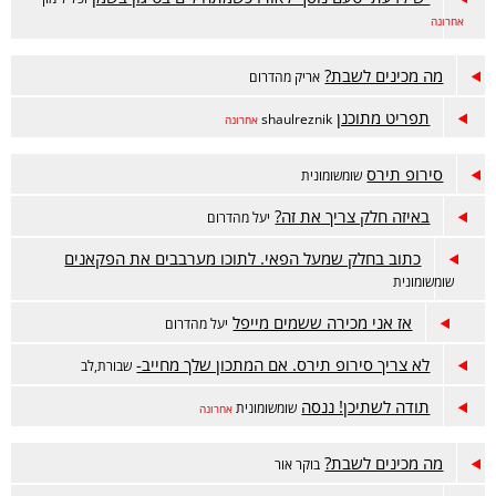
אחרונה
מה מכינים לשבת?
אריק מהדרום
תפריט מתוכנן
shaulreznik
אחרונה
סירופ תירס
שומשומונית
באיזה חלק צריך את זה?
יעל מהדרום
כתוב בחלק שמעל הפאי. לתוכו מערבבים את הפקאנים
שומשומונית
אז אני מכירה ששמים מייפל
יעל מהדרום
לא צריך סירופ תירס. אם המתכון שלך מחייב-
שבורת,לב
תודה לשתיכן! ננסה
שומשומונית
אחרונה
מה מכינים לשבת?
בוקר אור