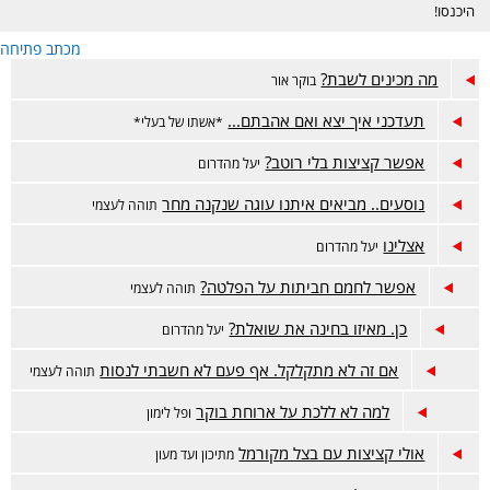
היכנסו!
מכתב פתיחה
מה מכינים לשבת?
בוקר אור
תעדכני איך יצא ואם אהבתם...
*אשתו של בעלי*
אפשר קציצות בלי רוטב?
יעל מהדרום
נוסעים.. מביאים איתנו עוגה שנקנה מחר
תוהה לעצמי
אצלינו
יעל מהדרום
אפשר לחמם חביתות על הפלטה?
תוהה לעצמי
כן. מאיזו בחינה את שואלת?
יעל מהדרום
אם זה לא מתקלקל. אף פעם לא חשבתי לנסות
תוהה לעצמי
למה לא ללכת על ארוחת בוקר
ופל לימון
אולי קציצות עם בצל מקורמל
מתיכון ועד מעון