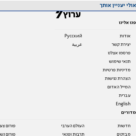
אולי יעניין אותך
פנו אלינו
אודות
Pусский
יצירת קשר
عربية
פרסמו אצלנו
תנאי שימוש
מדיניות פרטיות
הצהרת נגישות
המייל האדום
עברית
English
מדורים
חדשות
העולם הערבי
פורום צע
מבזקים
תרבות ופנאי
פורום נשו