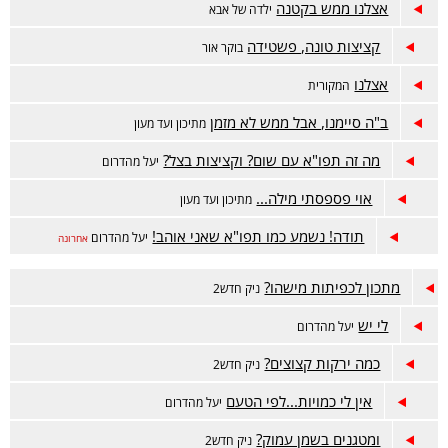
אצלנו ממש בקטנה
ילדה של אבא
קציצות טונה, פשטידה
בוקר אור
אצלנו
המקורית
ב"ה סיימנו, אבל ממש לא מזמן
מתיכון ועד מעון
מה זה תפו"א עם שום? וקציצות בצל?
יעל מהדרום
אוי פספסתי מילה...
מתיכון ועד מעון
תודה! נשמע כמו תפו"א שאני אוהב!
יעל מהדרום
אחרונה
מתכון לכפיתות מישהו?
ניק חדש2
לי יש
יעל מהדרום
כמה ירקות קצוצים?
ניק חדש2
אין לי כמויות...לפי הטעם
יעל מהדרום
ומטגנים בשמן עמוק?
ניק חדש2