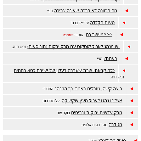
מה הכוונה לא ברכה שאינה צריכה
הפי
טעות הקלדה
עזריאל ברגר
^^^^יישר כח
הסטורי
אחרונה
יש מנהג לאכול קוסקוס עם מרק ירקות (תוניסאים)
נפש חיה.
באמת?
הפי
ככה קראתי שבת שעברה בעלון של ישיבת כסא רחמים
נפש חיה.
ביצה קשה, טובלים באפר. כך המנהג
הסטורי
אצלינו נהגו לאכול מעין שקשוקה
יעל מהדרום
מרק עדשים ירוקות וגריסים
בוקר אור
מג'דרה
סטודנטית אלופה
פעיל פה קצת?
שנהב