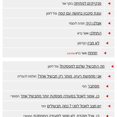
פנקייקים לפתיחה
בוקר אור
עוגת סינבון בחושה עם קפה
ופל לימון
אצלנו היה
תוהה לעצמי
התחלנו
אשר ברא
לא מבין
נקדימון
חחחח
אשר ברא
אחרונה
מה התבשיל שלכם למפסקת?
ופל לימון
אני מחפשת רעיון, מותר רק תבשיל אחד?
חולמת להצליח
מסתבר
הפי
כן. אסור לאכול בסעודה מפסקת יותר מתבשיל אחד
הסטורי
יש מצב לאכול לפני ? כמה תבשילים
הפי
כן, אבל מוקדם, לא סמוך לסעודה המפסקת
הסטורי