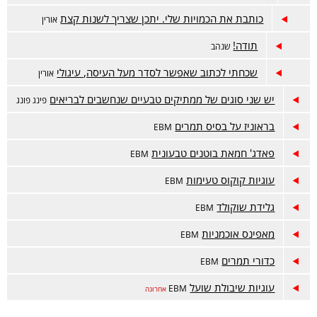
כותבת את הכמויות שלי. יתכן שצריך לשנות קצת
אורין
תודה!
שנהב
שכחתי לכתוב שאפשר לסדר מעל העיסה, עיגולי
אורין
יש שני סוגים של ממתיקים טבעיים שנחשבים לבריאים
פינג פונג
בראוניז על בסיס תמרים
EBM
פאדג' חמאת בוטנים טבעונית
EBM
עוגיות קוקוס טעימות
EBM
גלידת שוקולד
EBM
מאפינס אוכמניות
EBM
כדורי תמרים
EBM
עוגיות שיבולת שועל
EBM
אחרונה