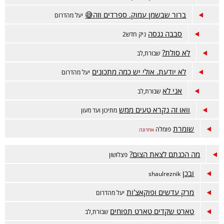
ברור שבשמן עמוק. ספרדים וזה😅
יעל מהדרום
סבבה ננסה
ניק חדש2
לא סולת?
שבורת,לב
לא יודעת. אולי יש כמה מתכונים
יעל מהדרום
אני לא
שבורת,לב
וואו זה נקרא טעים ממש
מתיכון ועד מעון
שומרת
פומלה
אחרונה
מה הכנתם לצאת הצום?
פצלושון
ובכן
shaulreznik
מרק עדשים ופוקאצ'ות
יעל מהדרום
טארט שקדים טארט תפוחים
שבורת,לב