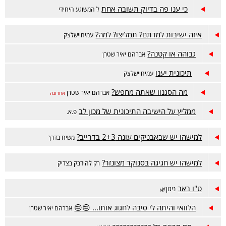
כי ענו פה בדיוק תשובה אחת
ל המשוגע היחידי
איזה ישיבות למדתם? תמליצו? למה?
עמיחיישלצק
גבוהה או קטנה?
אברהם יאיר שטרן
תיכונית יענו
עמיחיישלצק
מה הסגנוו שאתה מחפש?
אברהם יאיר שטרן
אחרונה
ממליץ על הישיבה התיכונית של מכון לב
פ.א.
למישהו יש שבאבניקים עונה 2+3 בדרייב?
משיח בדרך
למישהו יש חגיגה בסנוקר מצונזר?
רק להידבק בצדיק
ט"ו באב
ניגון🌿
הלוואי והיתה לי סיבה לחגוג אותו... 😔😔
אברהם יאיר שטרן