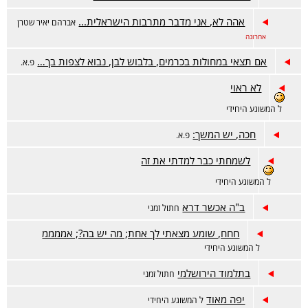
אהה לא, אני מדבר מתרבות הישראלית...
אברהם יאיר שטרן
אחרונה
אם תצאי במחולות בכרמים, בלבוש לבן, נבוא לצפות בך…
פ.א.
לא ראוי
ל המשוגע היחידי
חכה, יש המשך:
פ.א.
לשמחתי כבר למדתי את זה
ל המשוגע היחידי
ב"ה אכשר דרא
חתול זמני
חחח, שומע מצאתי לך אחת; מה יש בה?; אממממ
ל המשוגע היחידי
בתלמוד הירושלמי
חתול זמני
יפה מאוד
ל המשוגע היחידי