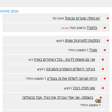
מכתב פתיחה
יש כאלה שערים עכשיו?
אהבה 18
כלומר?
הרשפון הנודד
אחרונה
המלצות למעיינות שווים
ניגון🌿
אזור?
ל המשוגע היחידי
אני גם אשמח לדעת - בכל האיזורים בארץ
פ.א.
בעיקר ירושלים השומרון והסביבה
ניגון🌿
הייתי מציעה לשלוח את זה בצמ"ע
ל המשוגע היחידי
ואוו תודה רבה!
ניגון🌿
בשמחה, אני אולי עברתי את הגיל, אבל בהצלחה
ל המשוגע היחידי