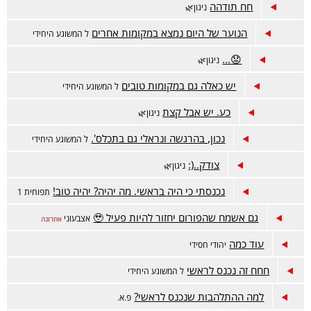
חח תודהה
ניגון🌿
הנוער של היום נמצא במקומות אחרים
ל המשוגע היחידי
😟...
ניגון🌿
יש כאלה גם במקומות טובים
ל המשוגע היחידי
כע. יש אבל קצת
ניגון🌿
נכון, בהרגשה ונראלי גם בתכלס'.
ל המשוגע היחידי
צודק..(:
ניגון🌿
נכנסתי כי היה בראשי. מה יהיה? יהיה טוב!
תפוחית 1
גם אשמח שהפורום יחזור להיות פעיל 🥹
אצבעוני
אחרונה
עוד כמה
יהודי חסידי
חחח זה נכנס לראשי
ל המשוגע היחידי
למה ההתלהבות שנכנס לראשי?
פ.א.