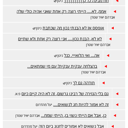
חח מבינה כל כךךךךךךךךךך
ניגון🌿
אממ, לא.... הייתי רוצה רק אחת שאני אהיה כולי שלה
אברהם יאיר שטרן
אופסס אז לא הבנתי נכון מה שכתבת
ניגון🌿
לא לא, הבנת נכון.... אני רוצה רק אחת ולא שתיים
אברהם יאיר שטרן
אה... ואי הלואייי. כנל
ניגון🌿
בהצלחה ענקית ענקית! עם מי שמתאים...
אברהם יאיר שטרן
תודהה גם לך
ניגון🌿
גם בלי הגזירה של רבינו גרשום, זה לא היה קיים כיום
פ.א.
זה לא אמור להיות חג לנשואים....
יעל מהדרום
כן, אבל אם הייתי נשוי בו, הייתי שמח...
אברהם יאיר שטרן
אבל נשואים לא אמורים לחגוג ביום הזה
יעל מהדרום