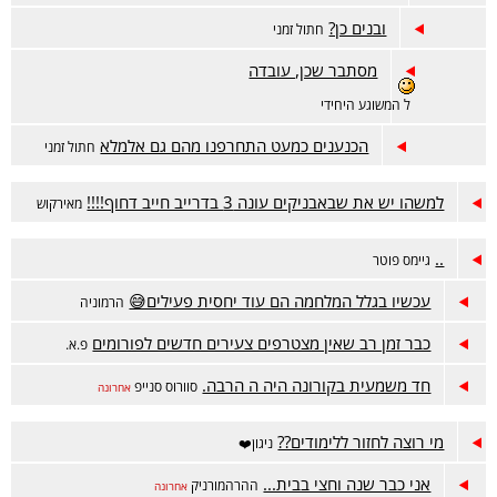
ובנים כן?
חתול זמני
מסתבר שכן, עובדה
ל המשוגע היחידי
הכנענים כמעט התחרפנו מהם גם אלמלא
חתול זמני
למשהו יש את שבאבניקים עונה 3 בדרייב חייב דחוף!!!!
מאירקוש
..
גיימס פוטר
עכשיו בגלל המלחמה הם עוד יחסית פעילים😅
הרמוניה
כבר זמן רב שאין מצטרפים צעירים חדשים לפורומים
פ.א.
חד משמעית בקורונה היה ה הרבה.
סוורוס סנייפ
אחרונה
מי רוצה לחזור ללימודים??
ניגון❤️
אני כבר שנה וחצי בבית...
ההרהמורניק
אחרונה