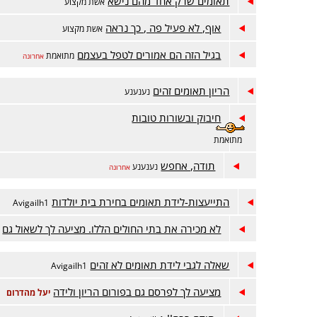
תאומים שרק אחד מהם נישא
אשת מקצוע
אוף, לא פעיל פה , כך נראה
אשת מקצוע
בגיל הזה הם אמורים לטפל בעצמם
מתואמת
אחרונה
הריון תאומים זהים
נענענע
חיבוק ובשורות טובות
מתואמת
תודה, אחפש
נענענע
אחרונה
התייעצות-לידת תאומים בחירת בית יולדות
Avigailh1
לא מכירה את בתי החולים הללו. מציעה לך לשאול גם
שאלה לגבי לידת תאומים לא זהים
Avigailh1
מציעה לך לפרסם גם בפורום הריון ולידה
יעל מהדרום