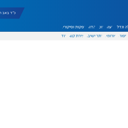
כ"ד באב תשפ"ו |
 ונדל"ן
דעות
אוכל
יהדות
הפקות וסיקורים
ספורט
פורומים
אתר ישיבה
יצירת קשר
עוד