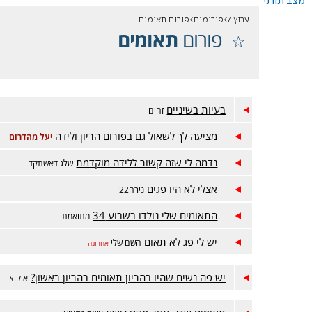
מצב תורני
ערוץ 7
פורומים
פורום תאומים
פורום
תאומים
בעיות בשיניים
זהים
מציעה לך לשאול גם בפורום הריון ולידה
יעל מהדרום
נדמה לי שזה קשור ללידה מוקדמת
שלג דאשתקד
אצלי לא היו פגים
נירה22
התאומים שלי נולדו בשבוע 34
מתואמת
יש לי פג לא תאום
השם שלי
אחרונה
יש פה נשים שהיו בהריון תאומים בהריון ראשון?
א.ק.צ