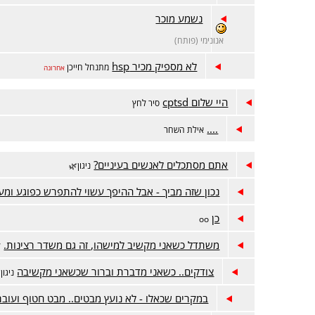
נשמע מוכר
אנונימי (פותח)
לא מספיק מכיר hsp
מתנחל חייכן
אחרונה
היי שלום cptsd
סיר לחץ
....
אילת השחר
אתם מסתכלים לאנשים בעיניים?
ניגון🌿
נכון שזה מביך - אבל ההיפך עשוי להתפרש כפוגע ומע
כן
oo
משתדל כשאני מקשיב למישהו, זה גם משדר רצינות.
ל
צודקים.. כשאני מדברת וברור שכשאני מקשיבה
ניגון
במקרים שכאלו - לא נועץ מבטים.. מבט חטוף ועוב