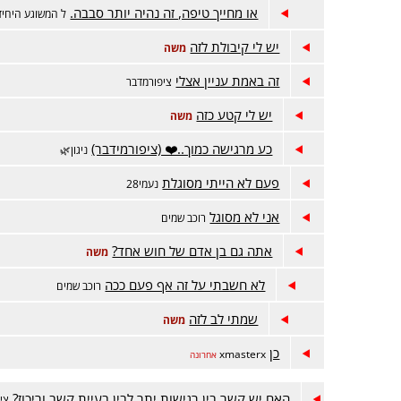
או מחייך טיפה, זה נהיה יותר סבבה.
ל המשוגע היחיד
יש לי קיבולת לזה
משה
זה באמת עניין אצלי
ציפורמדבר
יש לי קטע כזה
משה
כע מרגישה כמוך..❤️ (ציפורמידבר)
ניגון🌿
פעם לא הייתי מסוגלת
נעמי28
אני לא מסוגל
רוכב שמים
אתה גם בן אדם של חוש אחד?
משה
לא חשבתי על זה אף פעם ככה
רוכב שמים
שמתי לב לזה
משה
כן
xmasterx
אחרונה
האם יש קשר בין רגישות יתר לבין בעיית קשב וריכוז?
צי