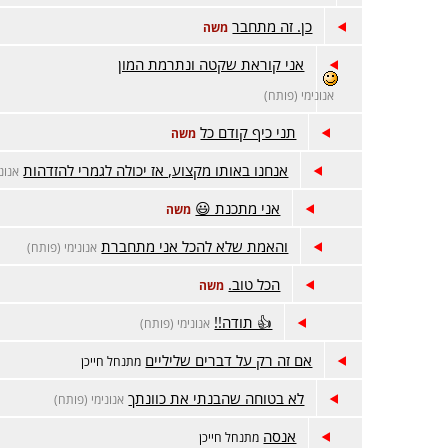
כן. זה מתחבר
משה
אני קוראת שקטה ונתרמת המון
אנונימי (פותח)
תני כיף קודם כל
משה
אנחנו באותו מקצוע, אז יכולה לגמרי להזדהות
אנונ
אני מתכנת 😃
משה
והאמת שלא להכל אני מתחברת
אנונימי (פותח)
הכל טוב.
משה
👍 תודה!!
אנונימי (פותח)
אם זה רק על דברים שליליים
מתנחל חייכן
לא בטוחה שהבנתי את כוונתך
אנונימי (פותח)
אנסה
מתנחל חייכן