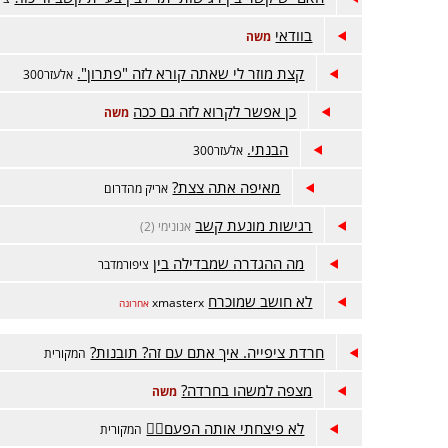
בוודאי
משה
קצת מוזר לי שאתה קורא לזה "פתרון".
אלעזר300
כן אפשר לקרוא לזה גם ככה
משה
הבנתי.
אלעזר300
מאיפה אתה צצת?
אריק מהדרום
רגישות מונעת קשב
אנונימי (2)
מה ההגדרה שמבדילה בין
ציפורמדבר
לא חושב שמוכרח
xmasterx
אחרונה
חרדת ציפייה. איך אתם עם זה? תובנות?
המקורית
מצפה למשהו בחרדה?
משה
לא פיצחתי אותה הפעם😵‍💫
המקורית