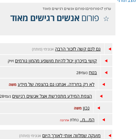
מצב תורני
ערוץ 7
פורומים
פורום אנשים רגישים מאוד
פורום
אנשים רגישים מאוד
גם לכם קשה לזכור הרבה
אנונימי (פותח)
קושי בזיכרון יכול להיות מושפע מהמון גורמים
זיויק
בטח
נעמי28
לא רק בחרדה. אנחנו גם בהצפה של מידע
משה
הצפת המידע מתפרשת אצל אנשים רגישים
נעמי28
נכון
משה
המ...מ..
נחלת
אחרונה
מועקה שמלווה אותי לאורך היום
אנונימי (פותח)