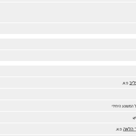
ליב
פ.א.
 המשוגע היחידי
🌿
ר הלאה
פ.א.