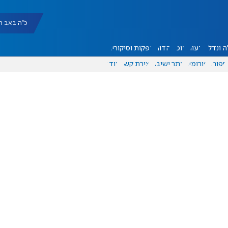
כ"ה באב תשפ"ו |
 ונדל"ן
דעות
אוכל
יהדות
הפקות וסיקורים
ספורט
פורומים
אתר ישיבה
יצירת קשר
עוד