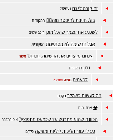
זה קורה לי גם
נעמי28
בול. חייבת להיפטר מזה😵‍💫
המקורית
לשכנע את עצמך שהכל מוכן
רוכב שמים
אבל הרשימה לא מסתיימת
המקורית
אנחנו מייצרים את הרשימה. זוכרת?
משה
נכון
המקורית
לפעמים
משה
אחרונה
מה לעשות כשהלב
כְּקֶדֶם
ֲֿ❤️
אנוני.מית
הכוונה שהוא מתרגש עד שכמעט מתפוצץ?
ציפורמדבר
כע לי עוזר הליכות ליליות ומוזיקה
כְּקֶדֶם