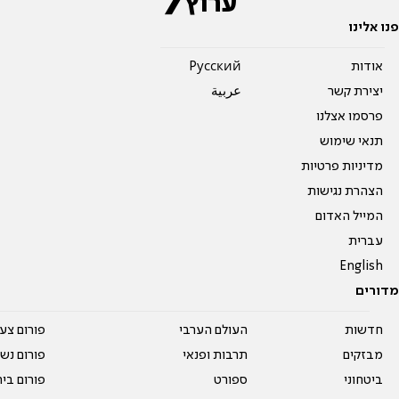
פנו אלינו
אודות
Pусский
יצירת קשר
عربية
פרסמו אצלנו
תנאי שימוש
מדיניות פרטיות
הצהרת נגישות
המייל האדום
עברית
English
מדורים
חדשות
העולם הערבי
פורום צע
מבזקים
תרבות ופנאי
פורום נשו
ביטחוני
ספורט
פורום בי