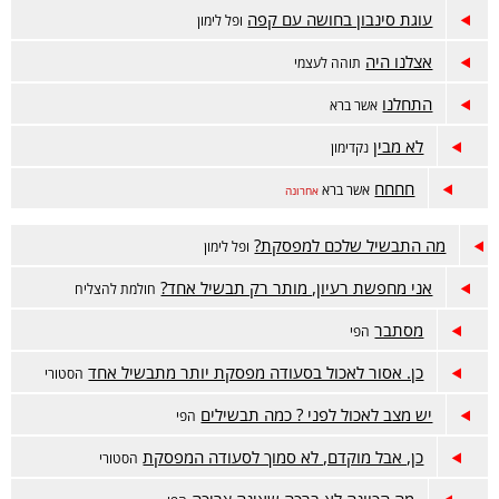
עוגת סינבון בחושה עם קפה
ופל לימון
אצלנו היה
תוהה לעצמי
התחלנו
אשר ברא
לא מבין
נקדימון
חחחח
אשר ברא
אחרונה
מה התבשיל שלכם למפסקת?
ופל לימון
אני מחפשת רעיון, מותר רק תבשיל אחד?
חולמת להצליח
מסתבר
הפי
כן. אסור לאכול בסעודה מפסקת יותר מתבשיל אחד
הסטורי
יש מצב לאכול לפני ? כמה תבשילים
הפי
כן, אבל מוקדם, לא סמוך לסעודה המפסקת
הסטורי