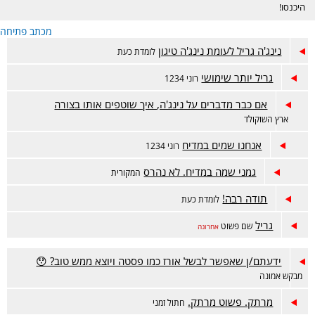
היכנסו!
מכתב פתיחה
נינג'ה גריל לעומת נינג'ה טיגון
לומדת כעת
גריל יותר שימושי
רוני 1234
אם כבר מדברים על נינג'ה, איך שוטפים אותו בצורה
ארץ השוקולד
אנחנו שמים במדיח
רוני 1234
גמני שמה במדיח. לא נהרס
המקורית
תודה רבה!
לומדת כעת
גריל
שם פשוט
אחרונה
ידעתם/ן שאפשר לבשל אורז כמו פסטה ויוצא ממש טוב? 😯
מבקש אמונה
מרתק. פשוט מרתק.
חתול זמני