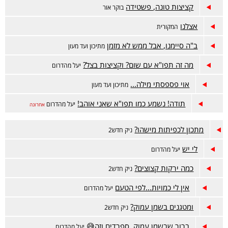
קציצות טונה, פשטידה
בוקר אור
אצלנו
המקורית
ב"ה סיימנו, אבל ממש לא מזמן
מתיכון ועד מעון
מה זה תפו"א עם שום? וקציצות בצל?
יעל מהדרום
אוי פספסתי מילה...
מתיכון ועד מעון
תודה! נשמע כמו תפו"א שאני אוהב!
יעל מהדרום
אחרונה
מתכון לכפיתות מישהו?
ניק חדש2
לי יש
יעל מהדרום
כמה ירקות קצוצים?
ניק חדש2
אין לי כמויות...לפי הטעם
יעל מהדרום
ומטגנים בשמן עמוק?
ניק חדש2
ברור שבשמן עמוק. ספרדים וזה😅
יעל מהדרום