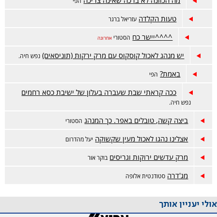
מה הכוונה לא ברכה שאינה צריכה
הפי
טעות הקלדה
עזריאל ברגר
^^^^יישר כח
הסטורי
אחרונה
יש מנהג לאכול קוסקוס עם מרק ירקות (תוניסאים)
נפש חיה.
באמת?
הפי
ככה קראתי שבת שעברה בעלון של ישיבת כסא רחמים
נפש חיה.
ביצה קשה, טובלים באפר. כך המנהג
הסטורי
אצלינו נהגו לאכול מעין שקשוקה
יעל מהדרום
מרק עדשים ירוקות וגריסים
בוקר אור
מג'דרה
סטודנטית אלופה
אולי יעניין אותך