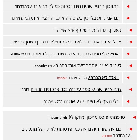
במתכון הרגיל שמים מים בכפות כפולה מהאורז
יעל מהדרום
גם אני גרוע בלהכין בשיטה הזאת.. זה הציל אותי
מבקש אמונה
מעניין, תודה על השיתוף
ארץ השוקולד
יש לדעתי טעם נוסף לאורז כשמתחילים בטיגון בשמן
ופל לימון
אמא שלי מכינה ככה, ולא הרגשתי הבדל האמת.
מבקש אמונה
לענ"ד פשוט יותר לבשל אורז בתנור
shaulreznik
וואלה לא הכרתי.
מבקש אמונה
אחרונה
למה צריך שף שיספר על זה? ככה צרפתים מכינים
חופר
בלי השף לא הייתי יודע את זה
מבקש אמונה
פרסמתי פוסט מתכון ומחקו לי!
noamamir
כנראה שזה היה נראה כמו פרסומת לאתר של מתכונים
יעל מהדרום
אחרונה