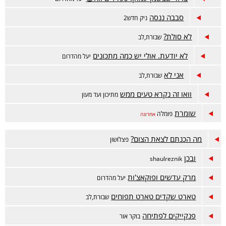
סבבה ננסה
ניק חדש2
לא סולת?
שבורת,לב
לא יודעת. אולי יש כמה מתכונים
יעל מהדרום
אני לא
שבורת,לב
וואו זה נקרא טעים ממש
מתיכון ועד מעון
שומרת
פומלה
אחרונה
מה הכנתם לצאת הצום?
פצלושון
ובכן
shaulreznik
מרק עדשים ופוקאצ'ות
יעל מהדרום
טארט שקדים טארט תפוחים
שבורת,לב
פנקייקים לפתיחה
בוקר אור