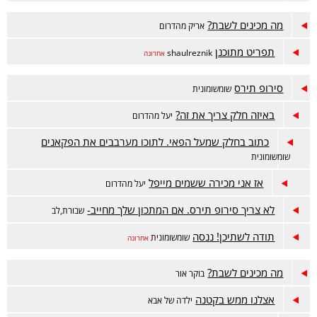
מה מכינים לשבת?
אריק מהדרום
תפריט מתוכנן
shaulreznik
אחרונה
סירופ תירס
שומשומונית
באיזה חלק צריך את זה?
יעל מהדרום
כתוב בחלק שמעל הפאי. לתוכו מערבבים את הפקאנים
שומשומונית
אז אני מכירה ששמים מייפל
יעל מהדרום
לא צריך סירופ תירס. אם המתכון שלך מחייב-
שבורת,לב
תודה לשתיכן! ננסה
שומשומונית
אחרונה
מה מכינים לשבת?
בוקר אור
אצלנו ממש בקטנה
ילדה של אבא