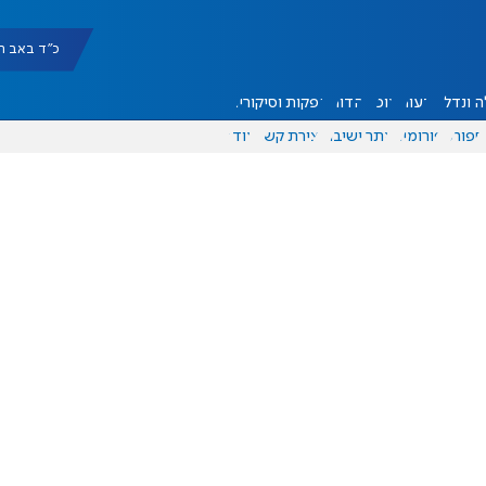
כ"ד באב תשפ"ו |
 ונדל"ן
דעות
אוכל
יהדות
הפקות וסיקורים
ספורט
פורומים
אתר ישיבה
יצירת קשר
עוד