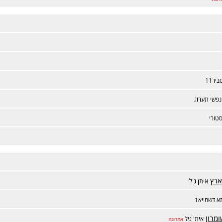
ביר11
נפשי תערוג
טורי
ארץ
איתן גיל
 דשמייא1
מרון
איתן גיל
אחרונה