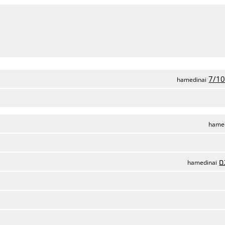
hamedinai
hame
ם
hamedinai