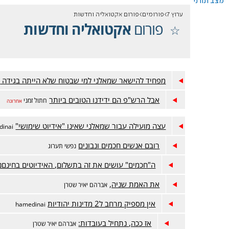
מצב תורני
ערוץ 7
פורומים
פורום אקטואליה וחדשות
פורום
אקטואליה וחדשות
מפחיד להישאר שמאלני למי שבטוח שלא הייתה בגידה 7/10
אבל הרש"פ הם ידידנו הטובים ביותר
חתול זמני
אחרונה
עצה מועילה עבור שמאלני שאינו "אידיוט שימושי"
dinai
רובם אנשים חכמים ונבונים
נפשי תערוג
ה"חכמים" עושים את זה בתשלום, האידיוטים בחינםנ
את האמת שניה,
אברהם יאיר שטרן
אין מספיק מרחב ל2 מדינות יהודיות
hamedinai
אז ככה, נתחיל בעובדות:
אברהם יאיר שטרן