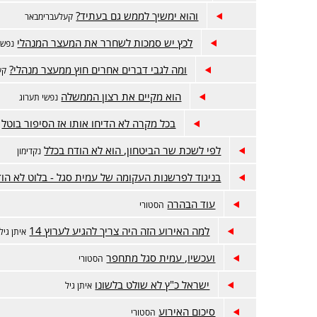
והוא ימשיך לממש גם בעתיד?
קעלעברימבאר
לכץ יש סמכות לשחרר את המעצר המנהלי
נפשי
ומה לגבי דברים אחרים חוץ ממעצר מנהלי?
קע
הוא מקיים את רצון הממשלה
נפשי תערוג
בכל מקרה לא הדיחו אותו אז הסיפור בוטל
לפי לשכת שר הביטחון, הוא לא הודח בכלל
נקדימון
בניגוד לפרשנות העקומה של עמית סגל - בלוט לא הו
עוד הבהרה
הסטורי
למה האירוע הזה היה צריך להגיע לערוץ 14
איתן גיל
ועכשיו, עמית סגל מתחפר
הסטורי
ישראל כ"ץ לא שולט בלשונו
איתן גיל
סיכום האירוע
הסטורי