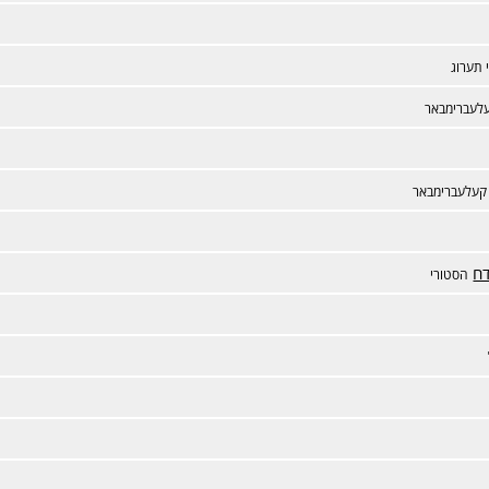
 תערוג
לעברימבאר
קעלעברימבאר
דח
הסטורי