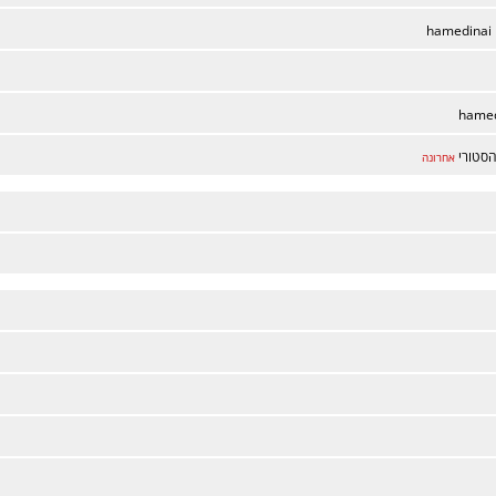
hamedinai
hamed
סטורי
אחרונה