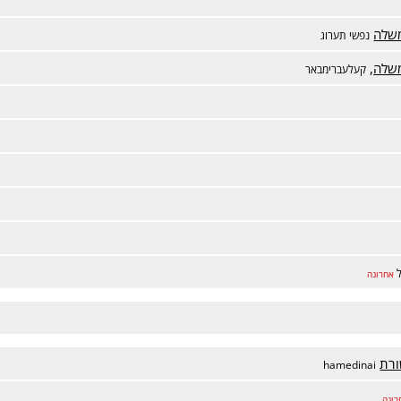
משלה
נפשי תערוג
שלה,
קעלעברימבאר
אחרונה
ורת
hamedinai
רונה