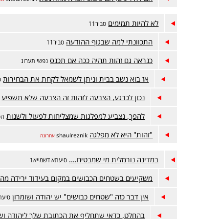
לא להיות תמימים
סביר11
התכוונתי למה שבגוף ההודעה
סביר11
כנראה גם זהות תהיה ככה אם תכנס
נפשי תערוג
אז בוא נשב בבית וניתן לשמאל לקחת את הבחירות
ס
נכון לכרגע, הצבעה לזהות זה הצבעה שלא תשפיע
להפך, נצביע למפלגות שמצליחות לפעול ולשנות
הס
"זהות" היא לא מפלגה
shaulreznik
אחרונה
במדינה נורמלית מי שמבטיח….
סיעתא דשמייא1
משקיעים בשטחים הכבושים במקום בעידוד ירידה מה
אין דבר כזה "שטחים כבושים" יש יהודה ושומרון
סיעתא
בהחלט, כדאי שתחליף את הכתובת שלך ליהודה ושו