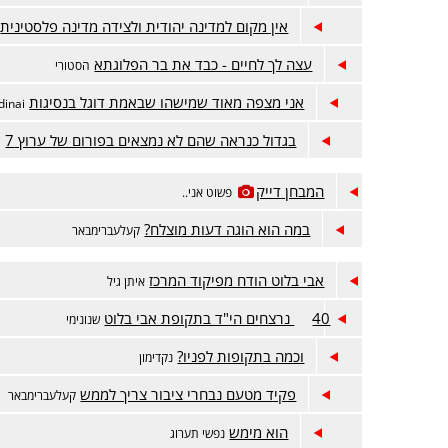
אין מקום למדינה יהודית ולצידה מדינה פלסטינית
עצה לך לחיים - כבד את בר הפלוגתא
הסטורי
אני מצפה מאוד שמישהו שבאמת דוגל בנסיגות
inai
בגדול כנראה שהם לא נמצאים בפורום של ערוץ 7
ה
המבחן דייק
פשוט אני..
במה הוא הוגה דעות מוצלח?
קעלעברימבאר
אבי בלוט הודח מפיקוד המרכז
איתן גיל
40 נרצחים הי"ד בתקופת אבי בלוט
שנונימי
וכמה בתקופות לפניו?
נקדימון
פקיד מטעם נבחרי ציבור צריך לממש
קעלעברימבאר
הוא מימש
נפשי תערוג