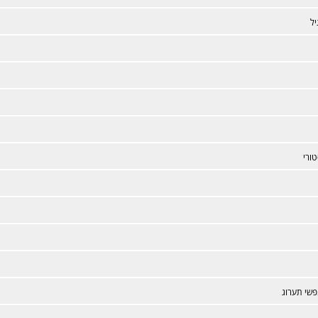
יל
ורי
פשי תערוג