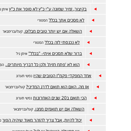
בקיצור, זמיר שמונה ע"י כ"ץ לא סופר את כ"ץ
איתן ג
לא מסכים אתך בכלל
הסטורי
השאלה אם יש יותר טובים מבלוט.
קעלעברימבאר
לא נכנסתי לזה בכלל
הסטורי
ברור שלא תסכים איתי- "בכלל"
איתן גיל
הוא לא 'פתח חזית' ולכן כל דבריך מיותרים..
הסט
אחד המפקדי פקמ"ז הטובים שהיו
נפשי תערוג
אז מה. האם הוא תואם לדרג המדיני?
קעלעברימבאר
הכי תואם ב20 שנים האחרונות
נפשי תערוג
השאלה אם יש תואמים ממנו.
קעלעברימבאר
יכול להיות, אבל צריך להזהר מאוד שיהיה הפוך
נ
יש ממשלה בישראל או לא?