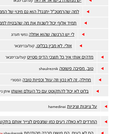
קעלעברימבאר
למה שהרמטכ"ל יתנגד? הוא גם מינוי של המ
תמיד אלוף יכול לשנות את מה שהבטיח לממ
לי יש הרגשה שהוא אחלה
נפשי תערוג
אולי. לא מבין בבלוט.
קעלעברימבאר
מדהים אותי איך כל תוצכי הדיפ סטייט
קעלעברימבאר
טוב, מסיבה פשוטה
shaulreznik
מחילה, זה לא נכון וזה עוול וכפיות טובה
הסטורי
בלוט לא יכול להתקוטט עם כל העולם ואשתו
איתן גיל
על ציונות וציניות
hamedinai
החרדים לא כאלה רעים כמו שמנסים לצייר אותם בתקש
הם לא רעים, הם פשוט חברה מהודנסת
shaulreznik
אח