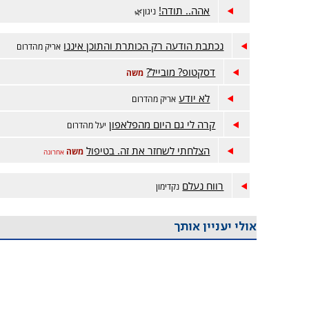
אהה.. תודה!
ניגון🌿
נכתבת הודעה רק הכותרת והתוכן איננו
אריק מהדרום
דסקטופ? מובייל?
משה
לא יודע
אריק מהדרום
קרה לי גם היום מהפלאפון
יעל מהדרום
הצלחתי לשחזר את זה. בטיפול
משה
אחרונה
רווח נעלם
נקדימון
אולי יעניין אותך