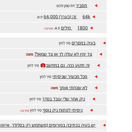
תסביר
זית שמן ודבש
64k זה (בערך) 64,000
פ.א.
1800 מילים
פ.א.
אחרונה
בעיה במסרים
סיר לחץ
צד ימין לא עולה לך או צד שמאל?
משה
זה תקוע ככה. גם במחשב
סיר לחץ
מכל מכשיר שניסיתי
סיר לחץ
לא שכחתי אותך
משה
ניק אחר שלי עובד בסדר
סיר לחץ
ניסיתי לפתוח ניק נוסף
סיר לחץ
אחרונה
יש בעיה בכתיבה בפורומים (משתמש רק בסלולר, אייפון)