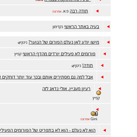
תודה רבה
פ.א.
אחרונה
בעיה באתר הראשי
נקדימון
מישו יודע לאן נעלם הפורום של הנוער?
ניגון🌿
פורומים לא פעילים יורדים מהדף הראשי
קפיץ
תודה!
ניגון🌿
אבל למה גם מסתירים אותם ובכך עוד יותר דוחקים 
רעיון מעניין. אולי נדאג לזה
קפיץ
Gini
אחרונה
הוא לא נעלם - הוא לא בתפריט של הפורומים הפעילי