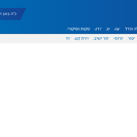
כ"ה באב תשפ"ו |
 ונדל"ן
דעות
אוכל
יהדות
הפקות וסיקורים
ספורט
פורומים
אתר ישיבה
יצירת קשר
עוד