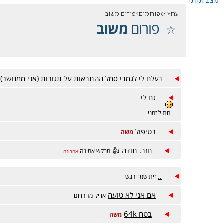
מצב תורני
ערוץ 7
פורומים
פורום משוב
פורום
משוב
נעלם לי לגמרי סמל ההתראות על תגובות (אני ממחשב)
גם לי
חתול זמני
בטיפול
משה
חזר. תודה 👍
מבקש אמונה
אחרונה
..
זית שמן ודבש
אם אני לא טועה
אריק מהדרום
בטח 64k
משה