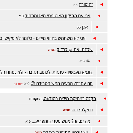
זה קורה
oo
אני עם התיקון האוטומטי מאז ומתמיד
פ.א.
אכן
oo
אני לא משתמש בחיזוי מילים - כלומר לא מקיש וב
שלחתי את pi לבדוק
משה
🙏
פ.א.
דוגמא מעכשיו - פתחתי לכתוב תגובה - ולא נפתח חלון
מה עם זה? הבעיה ממש מטרידה 🥲
פ.א.
אחרונה
תקלה במחיקת מילים בהודעה.
המקורית
נתקלתי בזה
משה
מה עם זה? ממש מטריד ומפריע…
פ.א.
יש גירסא מתוקנת בצנרת
משה