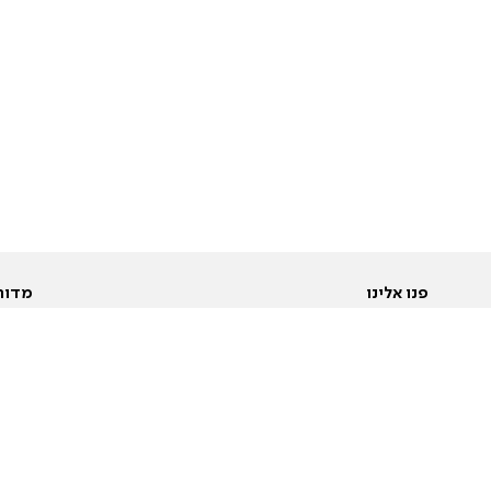
פנו אלינו
מדור
אודות
Pусский
חד
יצירת קשר
عربية
מב
פרסמו אצלנו
בי
תנאי שימוש
פו
מדיניות פרטיות
בא