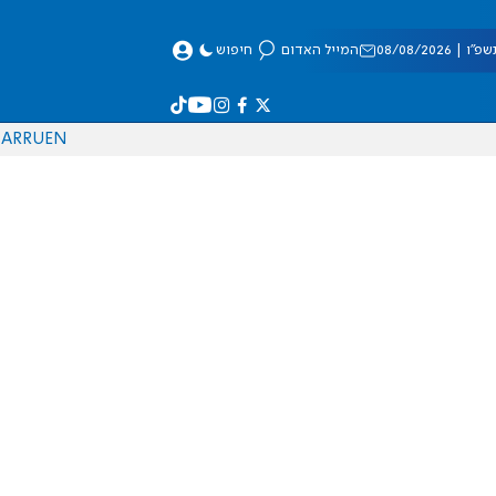
 08/08/2026
המייל האדום
חיפוש
AR
RU
EN