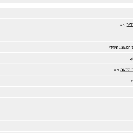
ליב
פ.א.
 המשוגע היחידי
🌿
ר הלאה
פ.א.
י