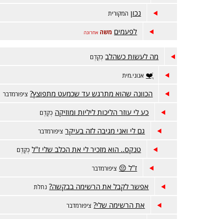
נכון
המקורית
לפעמים
משה
אחרונה
מה לעשות כשהלב
כְּקֶדֶם
ֲֿ❤️
אנוני.מית
הכוונה שהוא מתרגש עד שכמעט מתפוצץ?
ציפורמדבר
כע לי עוזר הליכות ליליות ומוזיקה
כְּקֶדֶם
גם לי ואני מגיבה לזה בעיקר
ציפורמדבר
טנקס.. הוא מזכיר לי את הכלב שלי ז"ל
כְּקֶדֶם
ז"ל 😔
ציפורמדבר
אפשר לקבל את הרשימה בבקשה?
נחלת
את הרשימה שלי?
ציפורמדבר