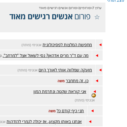
מצב תורני
ערוץ 7
פורומים
פורום אנשים רגישים מאוד
פורום
אנשים רגישים מאוד
מחפשת המלצות לפסיכולוגית
אנונימי (פותח)
מה עם ד"ר מרים אדהאן? נסי לשאול אצל "למרחב".
נ
מועקה שמלווה אותי לאורך היום
אנונימי (פותח)
כן. זה מתחבר
משה
אני קוראת שקטה ונתרמת המון
אנונימי (פותח)
תני כיף קודם כל
משה
אנחנו באותו מקצוע, אז יכולה לגמרי להזדהות
אנונ