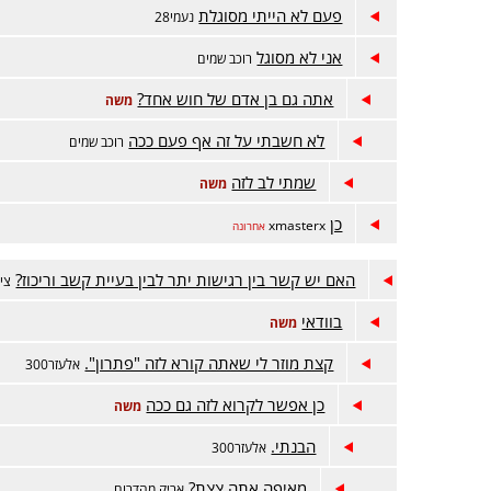
פעם לא הייתי מסוגלת
נעמי28
אני לא מסוגל
רוכב שמים
אתה גם בן אדם של חוש אחד?
משה
לא חשבתי על זה אף פעם ככה
רוכב שמים
שמתי לב לזה
משה
כן
xmasterx
אחרונה
האם יש קשר בין רגישות יתר לבין בעיית קשב וריכוז?
צי
בוודאי
משה
קצת מוזר לי שאתה קורא לזה "פתרון".
אלעזר300
כן אפשר לקרוא לזה גם ככה
משה
הבנתי.
אלעזר300
מאיפה אתה צצת?
אריק מהדרום