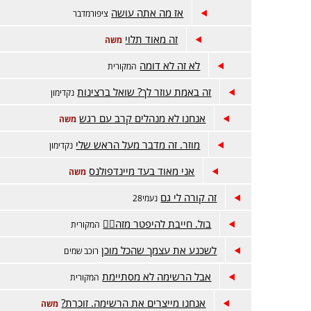
אז מה אתה עושה
ציפורמדבר
זה מאוד תלוי
משה
לא זה לא דומה
המקורית
זה באמת עוזר לך? שואל ברצינות
נקדימון
אנחנו לא מנהלים קרב עם רגש
משה
מוזר. זה מדבר מעל הראש שלי
נקדימון
אני מאוד בעד מיינדפולנס
משה
זה קורה לי גם
נעמי28
בול. חייבת להיפטר מזה😵‍💫
המקורית
לשכנע את עצמך שהכל מוכן
רוכב שמים
אבל הרשימה לא מסתיימת
המקורית
אנחנו מייצרים את הרשימה. זוכרת?
משה