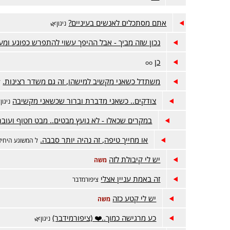
אתם מסתכלים לאנשים בעיניים?
ניגון🌿
נכון שזה מביך - אבל ההיפך עשוי להתפרש כפוגע ומע
כן
oo
משתדל כשאני מקשיב למישהו, זה גם משדר רצינות.
ל
צודקים.. כשאני מדברת וברור שכשאני מקשיבה
ניגון
במקרים שכאלו - לא נועץ מבטים.. מבט חטוף ועוב
או מחייך טיפה, זה נהיה יותר סבבה.
ל המשוגע היחיד
יש לי קיבולת לזה
משה
זה באמת עניין אצלי
ציפורמדבר
יש לי קטע כזה
משה
כע מרגישה כמוך..❤️ (ציפורמידבר)
ניגון🌿