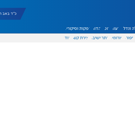
כ"ד באב תשפ"ו |
 ונדל"ן
דעות
אוכל
יהדות
הפקות וסיקורים
ספורט
פורומים
אתר ישיבה
יצירת קשר
עוד