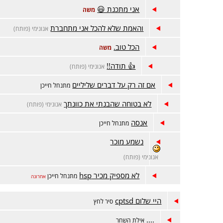
אני מתכנת 😃
משה
והאמת שלא להכל אני מתחברת
אנונימי (פותח)
הכל טוב.
משה
👍 תודה!!
אנונימי (פותח)
אם זה רק על דברים שליליים
מתנחל חייכן
לא בטוחה שהבנתי את כוונתך
אנונימי (פותח)
אנסה
מתנחל חייכן
נשמע מוכר
אנונימי (פותח)
לא מספיק מכיר hsp
מתנחל חייכן
אחרונה
היי שלום cptsd
סיר לחץ
....
אילת השחר