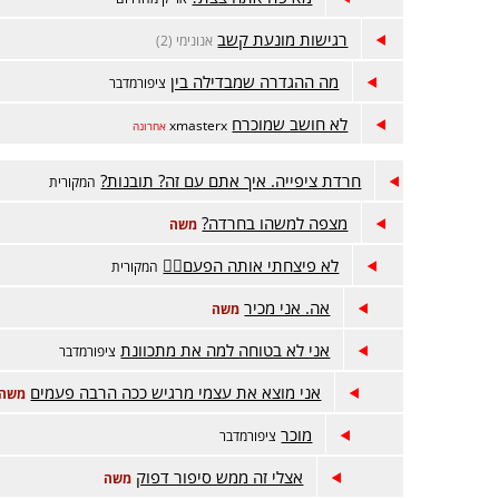
רגישות מונעת קשב
אנונימי (2)
מה ההגדרה שמבדילה בין
ציפורמדבר
לא חושב שמוכרח
xmasterx
אחרונה
חרדת ציפייה. איך אתם עם זה? תובנות?
המקורית
מצפה למשהו בחרדה?
משה
לא פיצחתי אותה הפעם😵‍💫
המקורית
אה. אני מכיר
משה
אני לא בטוחה למה את מתכוונת
ציפורמדבר
אני מוצא את עצמי מרגיש ככה הרבה פעמים
משה
מוכר
ציפורמדבר
אצלי זה ממש סיפור דפוק
משה