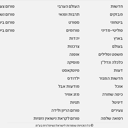
חדשות
העולם הערבי
פורום צע
מבזקים
תרבות ופנאי
פורום נשו
ביטחוני
ספורט
פורום בי
פוליטי-מדיני
פורומים
פורום בי
בארץ
יהדות
בעולם
צרכנות
משפט ופלילים
אופנה
כלכלה ונדל"ן
מוסיקה
דעות
פיוטקאסט
חדשות המגזר
ילדודס
אוכל
מודעות אבל
כיפה שחורה
מזג אוויר
דיגיטל
תגיות
צעירים
פורום הריון ולידה
רפואה שלמה
פורום לקראת נישואין וזוגיות
© כל הזכויות שמורות לישראל נשיונל ניוז בע"מ.