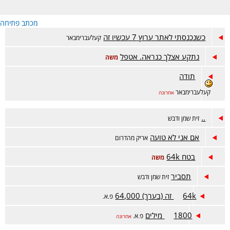
מכתב פתיחה
כשנכנסתי לאתר ערוץ 7 עכשיו זה
קעלעברימבאר
נתקע אצלך כנראה. אטפל
משה
תודה
קעלעברימבאר
אחרונה
..
זית שמן ודבש
אם אני לא טועה
אריק מהדרום
בטח 64k
משה
תסביר
זית שמן ודבש
64k זה (בערך) 64,000
פ.א.
1800 מילים
פ.א.
אחרונה