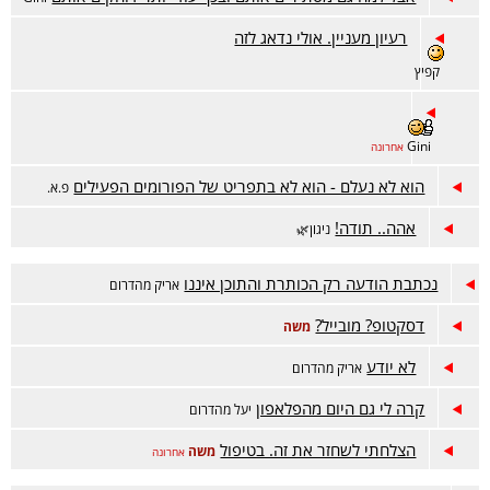
רעיון מעניין. אולי נדאג לזה
קפיץ
Gini
אחרונה
הוא לא נעלם - הוא לא בתפריט של הפורומים הפעילים
פ.א.
אהה.. תודה!
ניגון🌿
נכתבת הודעה רק הכותרת והתוכן איננו
אריק מהדרום
דסקטופ? מובייל?
משה
לא יודע
אריק מהדרום
קרה לי גם היום מהפלאפון
יעל מהדרום
הצלחתי לשחזר את זה. בטיפול
משה
אחרונה