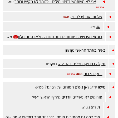
אני לא משתמש בחיזוי מילים - כלומר לא מקיש ובוחר
פ.א.
אחרונה
שלחתי את pi לבדוק
משה
🙏
פ.א.
דוגמא מעכשיו - פתחתי לכתוב תגובה - ולא נפתח חלון
פ.א.
בעיה באתר הראשי
נקדימון
תקלה במחיקת מילים בהודעה.
המקורית
נתקלתי בזה
משה
אחרונה
מישו יודע לאן נעלם הפורום של הנוער?
ניגון🌿
פורומים לא פעילים יורדים מהדף הראשי
קפיץ
תודה!
ניגון🌿
אבל למה גם מסתירים אותם ובכך עוד יותר דוחקים אותם
Gini