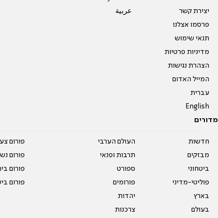
יצירת קשר
عربية
פרסמו אצלנו
תנאי שימוש
מדיניות פרטיות
הצהרת נגישות
המייל האדום
עברית
English
מדורים
חדשות
העולם הערבי
פורום צע
מבזקים
תרבות ופנאי
פורום נשו
ביטחוני
ספורט
פורום בי
פוליטי-מדיני
פורומים
פורום בי
בארץ
יהדות
בעולם
צרכנות