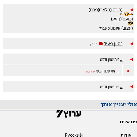
(בוכה)(מלאך)(פרח)
(כועס)(מזיע)
(עצוב)
איגנוטוס פברל
נסיון פעיל
קפיץ
..
זית שמן ודבש
..
זית שמן ודבש
אחרונה
..
זית שמן ודבש
אולי יעניין אותך
פנו אלינו
אודות
Pусский