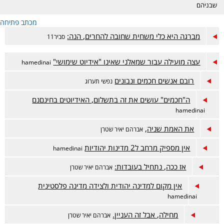
שבניהם
מכתב פתיחה
מברגה היא כלי משחית שחובה להחרים, הנה:
סביר11
עצה מועילה עבור שמאלני שאינו "אידיוט שימושי"
hamedinai
רובם אנשים חכמים ונבונים
נפשי תערוג
ה"חכמים" עושים את זה בתשלום, האידיוטים בחינםנם
hamedinai
את האמת שניה,
אברהם יאיר שטרן
אין מספיק מרחב ל2 מדינות יהודיות
hamedinai
אז ככה, נתחיל בעובדות:
אברהם יאיר שטרן
אין מקום למדינה יהודית ולצידה מדינה פלסטינית
hamedinai
מחילה, אבל זה העניין.
אברהם יאיר שטרן