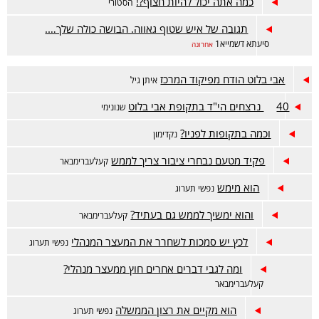
כמה אתה יכול להיות חצוף?!
הסטורי
תגובה של איש שטוף גאווה. הבושה כולה שלך….
סיעתא דשמייא1
אחרונה
אבי בלוט הודח מפיקוד המרכז
איתן גיל
40 נרצחים הי"ד בתקופת אבי בלוט
שנונימי
וכמה בתקופות לפניו?
נקדימון
פקיד מטעם נבחרי ציבור צריך לממש
קעלעברימבאר
הוא מימש
נפשי תערוג
והוא ימשיך לממש גם בעתיד?
קעלעברימבאר
לכץ יש סמכות לשחרר את המעצר המנהלי
נפשי תערוג
ומה לגבי דברים אחרים חוץ ממעצר מנהלי?
קעלעברימבאר
הוא מקיים את רצון הממשלה
נפשי תערוג