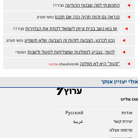
התכוונתי למה שבגוף ההודעה
סביר11
כנראה גם זהות תהיה ככה אם תכנס
נפשי תערוג
אז בוא נשב בבית וניתן לשמאל לקחת את הבחירות
סביר11
נכון לכרגע, הצבעה לזהות זה הצבעה שלא תשפיע
נפשי תערוג
להפך, נצביע למפלגות שמצליחות לפעול ולשנות
הסטורי
"זהות" היא לא מפלגה
shaulreznik
אחרונה
אולי יעניין אותך
פנו אלינו
אודות
Pусский
יצירת קשר
عربية
פרסמו אצלנו