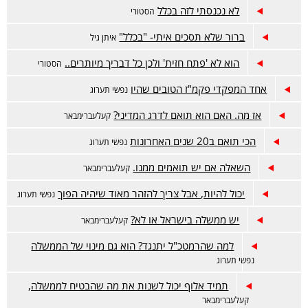
לא נכנסתי לזה בכלל
הסטורי
ברור שלא תסכים איתי- "בכלל"
איתן גיל
הוא לא 'פתח חזית' ולכן כל דבריך מיותרים..
הסטורי
אחד המפקדי פקמ"ז הטובים שהיו
נפשי תערוג
אז מה. האם הוא תואם לדרג המדיני?
קעלעברימבאר
הכי תואם ב20 שנים האחרונות
נפשי תערוג
השאלה אם יש תואמים ממנו.
קעלעברימבאר
יכול להיות, אבל צריך להזהר מאוד שיהיה הפוך
נפשי תערוג
יש ממשלה בישראל או לא?
קעלעברימבאר
למה שהרמטכ"ל יתנגד? הוא גם מינוי של הממשלה
נפשי תערוג
תמיד אלוף יכול לשנות את מה שהבטיח לממשלה,
קעלעברימבאר