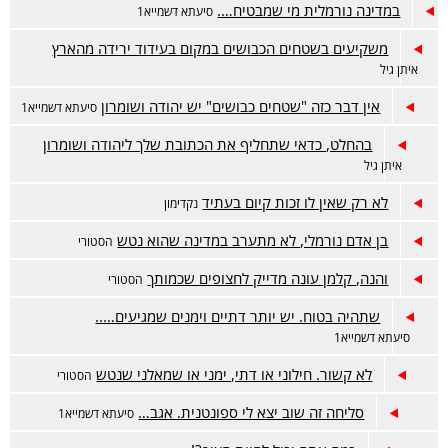
במדינה נורמלית מי שמבטיח….
סיעתא דשמייא1
משקיעים בשטחים הכבושים במקום בעידוד ירידה מהארץ
איתן גיל
אין דבר כזה "שטחים כבושים" יש יהודה ושומרון
סיעתא דשמייא1
בהחלט, כדאי שתחליף את הכתובת שלך ליהודה ושומרון
איתן גיל
לא רק שאין לו זכות קיום בעתיד
נקדימון
בן אדם נורמלי, לא מתערב במדינה שהוא נטש
הסטורי
והנה, קלמן עונה מדייק לחצופים שכמותך
הסטורי
שתהיה בטוח. יש יותר דתיים וימנים שמגיעים…..
סיעתא דשמייא1
לא קשור. חילוני או דתי, ימני או שמאלני שנטש
הסטורי
סליחה זה שוב יצא לי ספונטנית. אגב…
סיעתא דשמייא1