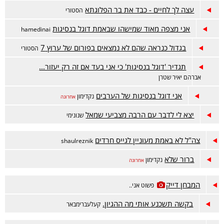
עצה לך לחיים - כבד את בר הפלוגתא
הסטורי
אני מצפה מאוד שמישהו שבאמת דוגל בנסיגות
hamedinai
בגדול כנראה שהם לא נמצאים בפורום של ערוץ 7
הסטורי
תגדיר 'דוגל בנסיגות' כי אני בעד אם זה רק יעזור...
אברהם יאיר שטרן
אני דוגל בנסיגות של הערבים
נקדימון
אחרונה
יצא לי לדבר עם הרבה מצביעי שמאל
שנונימי
צה"ל לא באמת מעוניין לגייס חרדים
shaulreznik
ברור שלא
נקדימון
אחרונה
המבחן דייק
פשוט אני..
בקשה תשכנע אותי מה ההגיון.
קעלעברימבאר