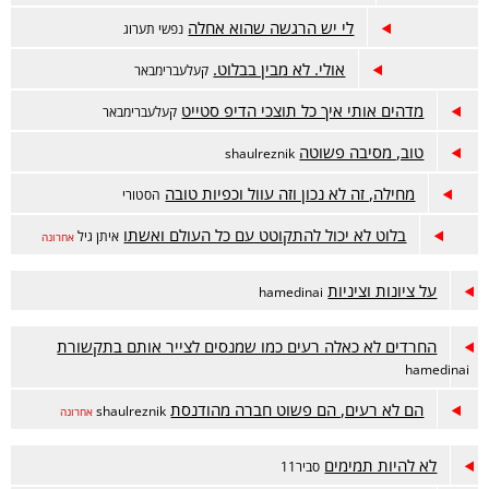
לי יש הרגשה שהוא אחלה
נפשי תערוג
אולי. לא מבין בבלוט.
קעלעברימבאר
מדהים אותי איך כל תוצכי הדיפ סטייט
קעלעברימבאר
טוב, מסיבה פשוטה
shaulreznik
מחילה, זה לא נכון וזה עוול וכפיות טובה
הסטורי
בלוט לא יכול להתקוטט עם כל העולם ואשתו
איתן גיל
אחרונה
על ציונות וציניות
hamedinai
החרדים לא כאלה רעים כמו שמנסים לצייר אותם בתקשורת
hamedinai
הם לא רעים, הם פשוט חברה מהודנסת
shaulreznik
אחרונה
לא להיות תמימים
סביר11