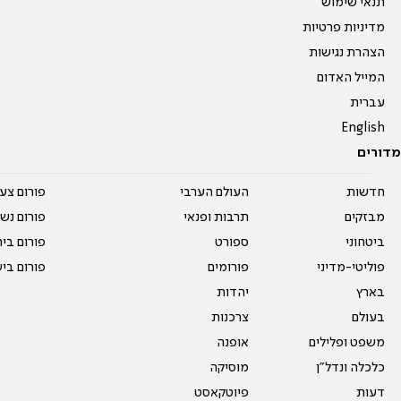
תנאי שימוש
מדיניות פרטיות
הצהרת נגישות
המייל האדום
עברית
English
מדורים
חדשות
העולם הערבי
פורום צע
מבזקים
תרבות ופנאי
פורום נשו
ביטחוני
ספורט
פורום בי
פוליטי-מדיני
פורומים
פורום בי
בארץ
יהדות
בעולם
צרכנות
משפט ופלילים
אופנה
כלכלה ונדל"ן
מוסיקה
דעות
פיוטקאסט