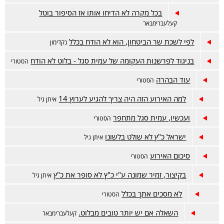
בכל מקרה לא הדיחו אותו אז הסיפור בוטל
קעלעברימבאר
לפי לשכת שר הביטחון, הוא לא הודח בכלל
נקדימון
בניגוד לפרשנות העקומה של עמית סגל - בלוט לא הודח
הסטורי
עוד הבהרה
הסטורי
למה האירוע הזה היה צריך להגיע לערוץ 14
איתן גיל
ועכשיו, עמית סגל מתחפר
הסטורי
ישראל כ"ץ לא שולט בלשונו
איתן גיל
סיכום האירוע
הסטורי
בקיצור, זמיר שמונה ע"י כ"ץ לא סופר את כ"ץ
איתן גיל
לא מסכים אתך בכלל
הסטורי
השאלה אם יש יותר טובים מבלוט.
קעלעברימבאר