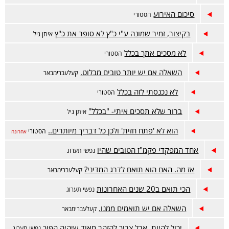
סיכום האירוע
הסטורי
בקיצור, זמיר שמונה ע"י כ"ץ לא סופר את כ"ץ
איתן גיל
לא מסכים אתך בכלל
הסטורי
השאלה אם יש יותר טובים מבלוט.
קעלעברימבאר
לא נכנסתי לזה בכלל
הסטורי
ברור שלא תסכים איתי- "בכלל"
איתן גיל
הוא לא 'פתח חזית' ולכן כל דבריך מיותרים..
הסטורי
אחרונה
אחד המפקדי פקמ"ז הטובים שהיו
נפשי תערוג
אז מה. האם הוא תואם לדרג המדיני?
קעלעברימבאר
הכי תואם ב20 שנים האחרונות
נפשי תערוג
השאלה אם יש תואמים ממנו.
קעלעברימבאר
יכול להיות, אבל צריך להזהר מאוד שיהיה הפוך
נפשי תערוג