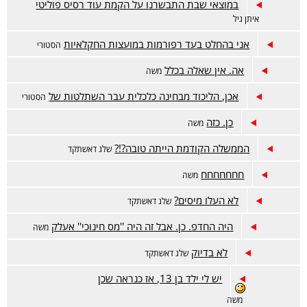
במוצאי שבת התבשרנו על הקמת עוד רסיס פוליטי
איתן גיל
אני בהחלט בעד רפורמות במועצות החקלאיות
הסטורי
אה. אין שאלה בכלל
משה
אכן, הליכוד מבחינה כלכלית עבר השתלטות של
הסטורי
כן. כזה
משה
הממשלה הקודמת הייתה טובה?!?
שלג דאשתקד
חחחחחחח
משה
לא העלו מיסים?
שלג דאשתקד
היה החדפ. כן. אבל זה היה ''מס חינוכי'' אעלק
משה
לא בדיוק
שלג דאשתקד
יש לי ילד בן 13, אז כנראה שכן
משה