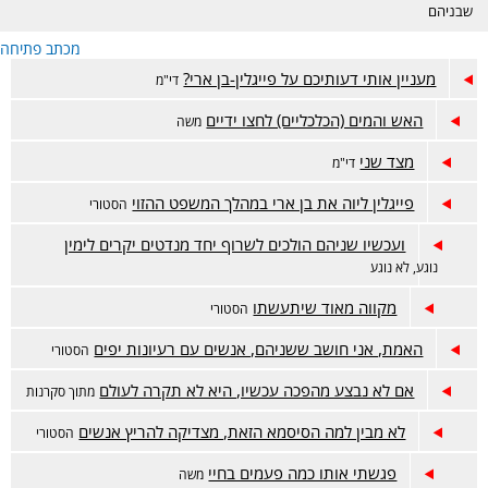
שבניהם
מכתב פתיחה
מעניין אותי דעותיכם על פייגלין-בן ארי?
די"מ
האש והמים (הכלכליים) לחצו ידיים
משה
מצד שני
די"מ
פייגלין ליוה את בן ארי במהלך המשפט ההזוי
הסטורי
ועכשיו שניהם הולכים לשרוף יחד מנדטים יקרים לימין
נוגע, לא נוגע
מקווה מאוד שיתעשתו
הסטורי
האמת, אני חושב ששניהם, אנשים עם רעיונות יפים
הסטורי
אם לא נבצע מהפכה עכשיו, היא לא תקרה לעולם
מתוך סקרנות
לא מבין למה הסיסמא הזאת, מצדיקה להריץ אנשים
הסטורי
פגשתי אותו כמה פעמים בחיי
משה