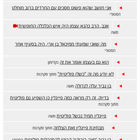
אני חושב שהוא פשוט מסכים עם החרדים ברוב מוחלט
הסטורי
אגב, הרב כהנא עצמו היה איש הכלכלה החופשית
משה
מה שאני שמעתי ממיכאל בן ארי, היה בסעיף אחר
הסטורי
הוא גם בעצמו אומר את זה
נקדימון
לא יודע מה זה "כשלו פוליטית"
מתוך סקרנות
בן גביר עלה לגדולה
משה
בדיוק, זה רק מראה כמה פייגלין כן השפיע גם פוליטית
מתוך סקרנות
פייגלין תמיד נכשל פוליטית
משה
מבחינת פייגלין זאת הצלחה
מתוך סקרנות
בן גביר 'חצה רוביקון' קריטי להתנהלות פוליטית
הסטורי