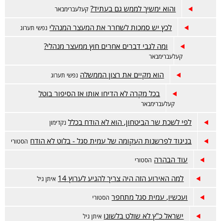
והוא ימשיך לממש גם בעתיד?
קעלעברימבאר
לכץ יש סמכות לשחרר את המעצר המנהלי
נפשי תערוג
ומה לגבי דברים אחרים חוץ ממעצר מנהלי?
קעלעברימבאר
הוא מקיים את רצון הממשלה
נפשי תערוג
בכל מקרה לא הדיחו אותו אז הסיפור בוטל
קעלעברימבאר
לפי לשכת שר הביטחון, הוא לא הודח בכלל
נקדימון
בניגוד לפרשנות העקומה של עמית סגל - בלוט לא הודח
הסטורי
עוד הבהרה
הסטורי
למה האירוע הזה היה צריך להגיע לערוץ 14
איתן גיל
ועכשיו, עמית סגל מתחפר
הסטורי
ישראל כ"ץ לא שולט בלשונו
איתן גיל