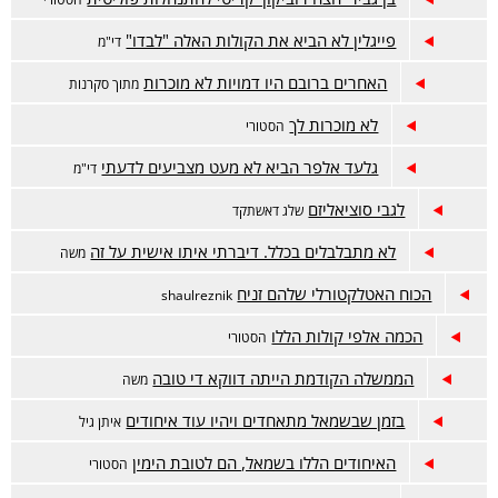
פייגלין לא הביא את הקולות האלה "לבדו"
די"מ
האחרים ברובם היו דמויות לא מוכרות
מתוך סקרנות
לא מוכרות לך
הסטורי
גלעד אלפר הביא לא מעט מצביעים לדעתי
די"מ
לגבי סוציאליזם
שלג דאשתקד
לא מתבלבלים בכלל. דיברתי איתו אישית על זה
משה
הכוח האטלקטורלי שלהם זניח
shaulreznik
הכמה אלפי קולות הללו
הסטורי
הממשלה הקודמת הייתה דווקא די טובה
משה
בזמן שבשמאל מתאחדים ויהיו עוד איחודים
איתן גיל
האיחודים הללו בשמאל, הם לטובת הימין
הסטורי