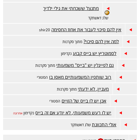
מתנצל ששכחתי את גילי ילדיך
שלג דאשתקד
אין להם סיכוי לעבור את אחוז החסימה
shir20
למה אין להם סיכוי?
מתוך סקרנות
לסמוטריץ יש בייס קבוע
נקדימון
גם לפייגלין יש "בייס" משמעותי
מתוך סקרנות
רוב שותפיו המשמעותיים מאסו בו
הסטורי
מעניין, לא ידעתי
מתוך סקרנות
אכן יש לו בייס של הזויים
הסטורי
יש לו רעש משמעותי, לא יודע אם זה בייס
נקדימון
אחרונה
אולי התכוונת
שלג דאשתקד