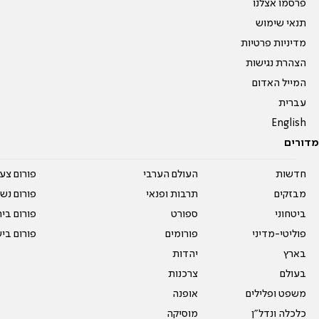
פרסמו אצלנו
תנאי שימוש
מדיניות פרטיות
הצהרת נגישות
המייל האדום
עברית
English
מדורים
חדשות
העולם הערבי
פורום צע
מבזקים
תרבות ופנאי
פורום נשו
ביטחוני
ספורט
פורום בי
פוליטי-מדיני
פורומים
פורום בי
בארץ
יהדות
בעולם
צרכנות
משפט ופלילים
אופנה
כלכלה ונדל"ן
מוסיקה