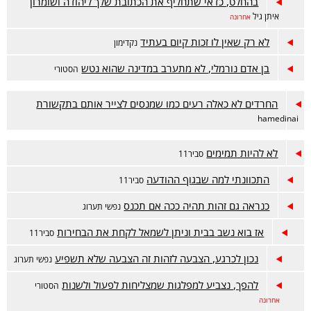
בהחלט, כדאי שתחליף את הכתובת שלך ליהודה ושומרון
איתן גיל
אחרונה
לא רק שאין לו זכות קיום בעתיד
נקדימון
בן אדם נורמלי, לא מתערב במדינה שהוא נטש
הסטורי
החרדים לא כאלה רעים כמו שמנסים לצייר אותם בתקשורת
hamedinai
לא להיות תמימים
סביר11
התכוונתי למה שבגוף ההודעה
סביר11
כנראה גם זהות תהיה ככה אם תכנס
נפשי תערוג
אז בוא נשב בבית וניתן לשמאל לקחת את הבחירות
סביר11
נכון לכרגע, הצבעה לזהות זה הצבעה שלא תשפיע
נפשי תערוג
להפך, נצביע למפלגות שמצליחות לפעול ולשנות
הסטורי
אחרונה