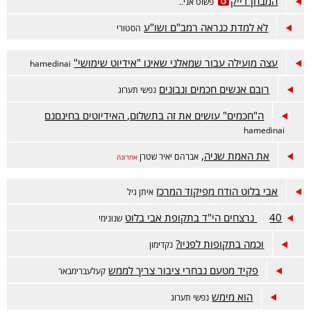
המבחן דייק
פשוט אני..
לא למדת כנראה רמב"ם ושו"ע
הסטורי
עצה מועילה עבור שמאלני שאינו "אידיוט שימושי"
hamedinai
רובם אנשים חכמים ונבונים
נפשי תערוג
ה"חכמים" עושים את זה בתשלום, האידיוטים בחינםנם
hamedinai
את האמת שניה,
אברהם יאיר שטרן
אחרונה
אבי בלוט הודח מפיקוד המרכז
איתן גיל
40 נרצחים הי"ד בתקופת אבי בלוט
שנונימי
וכמה בתקופות לפניו?
נקדימון
פקיד מטעם נבחרי ציבור צריך לממש
קעלעברימבאר
הוא מימש
נפשי תערוג