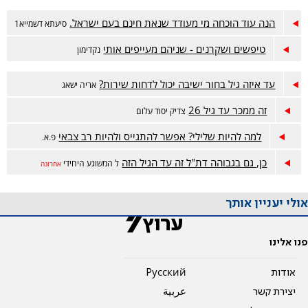
הנה עוד הוכחה מי מעודד שנאת חינם בעם ישראל.
סיעתא דשמייא1
טיפשים ושקרנים - שניהם מעייפים אותי
נקדימון
עד איזה גיל בחור ישיבה יכול לדחות שירות?
אריה ישאג
זה ממכר עד גיל 26
צדיק יסוד עלום
למה להיות שלילי? אפשר להתגייס ולהיות רב צבאי
פ.א.
כן, גם בגבוהה דת"ל זה עד הגיל הזה
ל המשוגע היחידי
אחרונה
אולי יעניין אותך
פנו אלינו
אודות
Pусский
יצירת קשר
عربية