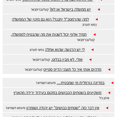
יש ממשלה בישראל או לא?
קעלעברימבאר
למה שהרמטכ"ל יתנגד? הוא גם מינוי של הממשלה
נפשי תערוג
תמיד אלוף יכול לשנות את מה שהבטיח לממשלה,
קעלעברימבאר
לי יש הרגשה שהוא אחלה
נפשי תערוג
אולי. לא מבין בבלוט.
קעלעברימבאר
מדהים אותי איך כל תוצכי הדיפ סטייט
קעלעברימבאר
במדינה נורמלית מי שמבטיח….
סיעתא דשמייא1
משקיעים בשטחים הכבושים במקום בעידוד ירידה מהארץ
איתן גיל
אין דבר כזה "שטחים כבושים" יש יהודה ושומרון
סיעתא דשמייא1