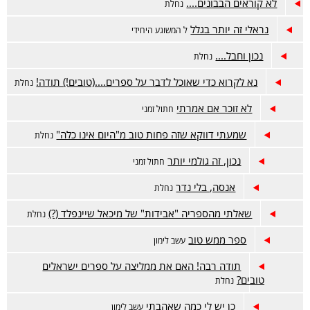
לא קוראים הבבונים....
נחלת
נראלי זה יותר בגלל
ל המשוגע היחידי
נכון וחבל....
נחלת
נא לקרוא כדי שאוכל לדבר על ספרים....(טובים!) תודה!
נחלת
לא זוכר אם אמרתי
חתול זמני
שמעתי דווקא שזה פחות טוב מ"היום אינו כלה"
נחלת
נכון, זה גולמי יותר
חתול זמני
אנסה, בלי נדר
נחלת
שאלתי מהספריה "אבידות" של מיכאל שיינפלד (?)
נחלת
ספר ממש טוב
עשב לימון
תודה רבה! האם את ממליצה על ספרים ישראלים
טובים?
נחלת
כן יש לי כמה שאהבתי
עשב לימון