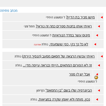
מכתב פתיחה
מישו מכיר בת הדיין?
ל המשוגע היחידי
ראיתי אותו בחנות ספרים כמה זה נוראי?
חתול זמני
מינוס עשר במדד הנוראיות
ל המשוגע היחידי
לא כל כך נקי, כפי ששמעתי.
נחלת
אחרונה
ראיתי עכשיו הרצאה של חסאם מסעב (הנסיך הירוק)
נחלת
זה לא הפורום המתאים..הייתי כנראה עייפה מדי...
נחלת
אבל יש לו ספר
ל המשוגע היחידי
הביוגרפיה שלו בשם "בן החמאס"
נקדימון
נכון. מותח ולא יאומן שקרה במציאות.
נחלת