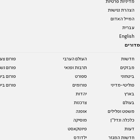
מדיניות פרטיות
הצהרת נגישות
המייל האדום
עברית
English
מדורים
חדשות
העולם הערבי
פורום צע
מבזקים
תרבות ופנאי
פורום נשו
ביטחוני
ספורט
פורום בי
פוליטי-מדיני
פורומים
פורום בי
בארץ
יהדות
בעולם
צרכנות
משפט ופלילים
אופנה
כלכלה ונדל"ן
מוסיקה
דעות
פיוטקאסט
חדשות המגזר
ילדודס