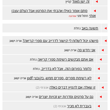
זה ישן מאוד
קפיץ
סתם אומר כאילו אהבתי את הסרטון אבל הצלם עצבן
אותי
חתול זמני
אחרונה
תשעה באב
נחלת
מישהו יכול לשלוח לי קישור לדרייב עם ספרי קריאה?
אריה ישאג
אני חדש פה
אריה ישאג
אם אתם מבקשים רשימת ספרי קריאה
נחלת
כלומר בפורום הזה. אבל לא בדרייב.
נחלת
לא רשימת ספרים, ספרים ממש- בקובצי pdf
אריה ישאג
זו שאלה אם להפיץ דברים כאלה
אנונימי (2)
גם על סרטים וסדרות יש זכויות יוצרים
אריה ישאג
בעברית לא מכיר
אנונימי (2)