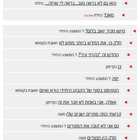
הוא גם לא נראה טוב...נראה לי שרזה...
נחלת
מאכל
נחלת
אחרונה
מישו מכיר יואב בלום?
ל המשוגע היחידי
חלק כן, את החדש ביותר ממש לא
חושבת בקופסא
החדש זה "כהרף עין"?
ל המשוגע היחידי
כן
נקדימון
יפה
ל המשוגע היחידי
הטוויסט בסוף של הקבוע היחידי נורא ואיום
חושבת בקופסא
וואלה, אני באמת לא זוכר את זה
נקדימון
קראתי כמה ספרים ישנים שלו
משה
גם אני לא קונה את הספרים
ל המשוגע היחידי
חלק היו חמודים
משה