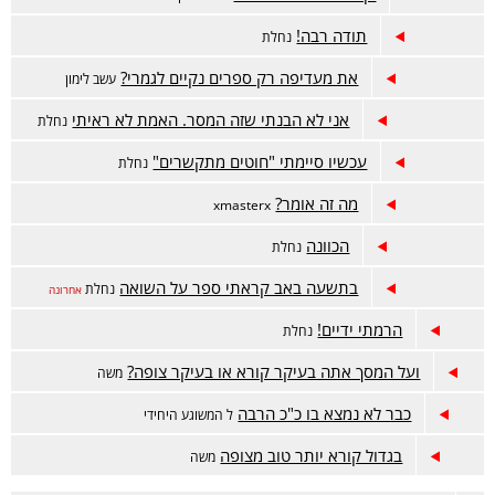
תודה רבה!
נחלת
את מעדיפה רק ספרים נקיים לגמרי?
עשב לימון
אני לא הבנתי שזה המסר. האמת לא ראיתי
נחלת
עכשיו סיימתי "חוטים מתקשרים"
נחלת
מה זה אומר?
xmasterx
הכוונה
נחלת
בתשעה באב קראתי ספר על השואה
נחלת
אחרונה
הרמתי ידיים!
נחלת
ועל המסך אתה בעיקר קורא או בעיקר צופה?
משה
כבר לא נמצא בו כ"כ הרבה
ל המשוגע היחידי
בגדול קורא יותר טוב מצופה
משה