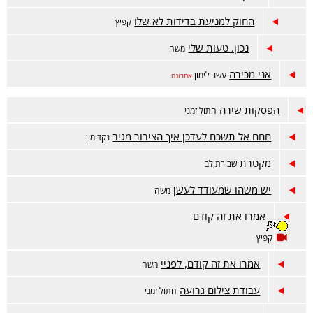
החוק למניעת בדידות לא שלו
קפיץ
נכון. טעות שלי
משה
אני מכירה
עשב לימון
אחרונה
הפסקות שירה
חתול זמני
חחח אל תשכח לעדכן איך הציבור מגיב
נקדימון
מקטרת
שבורת,לב
יש משהו שמעודד לעשן
משה
אמרו את זה קודם
קפיץ
אמרו את זה קודם, לפניי
משה
עבודת צילום גרועה
חתול זמני