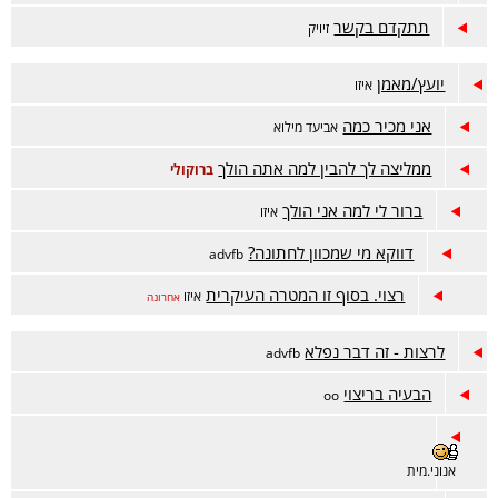
תתקדם בקשר
זיויק
יועץ/מאמן
איזו
אני מכיר כמה
אביעד מילוא
ממליצה לך להבין למה אתה הולך
ברוקולי
ברור לי למה אני הולך
איזו
דווקא מי שמכוון לחתונה?
advfb
רצוי. בסוף זו המטרה העיקרית
איזו
אחרונה
לרצות - זה דבר נפלא
advfb
הבעיה בריצוי
oo
אנוני.מית