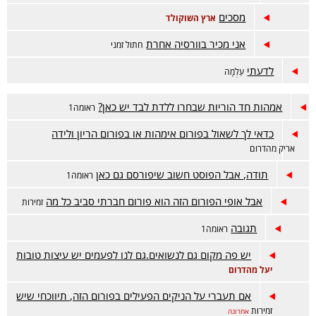
מסכים
ארץ השוקולד
אני מכיר בוורסיה אחרת
חתול זמני
לדעתי
עַלְמָה
אמהות חד הוריות שבחרו ללדת לבד יש כאן?
ראומה1
כדאי לך לשאול בפורום אימהות או בפורום הריון ולידה
אריק מהדרום
תודה, אבל הפוסט חשוב שיפורסם גם כאן
ראומה1
אבל אופי הפורום הזה הוא פורום חברתי סביב כל מה
זמירות
תגובה
ראומה1
יש פה מקום גם לנשואים.גם לנו לפעמים יש עיצות טובות
יעל מהדרום
אם תעברי על הניקים הפעילים בפורום הזה, תיווכחי שיש
זמירות
אחרונה