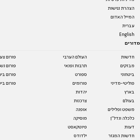
הצהרת נגישות
המייל האדום
עברית
English
מדורים
חדשות
העולם הערבי
פורום צע
מבזקים
תרבות ופנאי
פורום נשו
ביטחוני
ספורט
פורום בי
פוליטי-מדיני
פורומים
פורום בי
בארץ
יהדות
בעולם
צרכנות
משפט ופלילים
אופנה
כלכלה ונדל"ן
מוסיקה
דעות
פיוטקאסט
חדשות המגזר
ילדודס