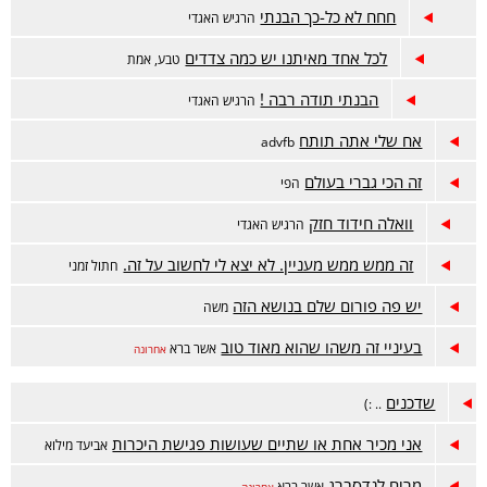
חחח לא כל-כך הבנתי
הרגיש האגדי
לכל אחד מאיתנו יש כמה צדדים
טבע, אמת
הבנתי תודה רבה !
הרגיש האגדי
אח שלי אתה תותח
advfb
זה הכי גברי בעולם
הפי
וואלה חידוד חזק
הרגיש האגדי
זה ממש ממש מעניין. לא יצא לי לחשוב על זה.
חתול זמני
יש פה פורום שלם בנושא הזה
משה
בעיניי זה משהו שהוא מאוד טוב
אשר ברא
אחרונה
שדכנים
.. :)
אני מכיר אחת או שתיים שעושות פגישת היכרות
אביעד מילוא
מרים לנדסברג
אשר ברא