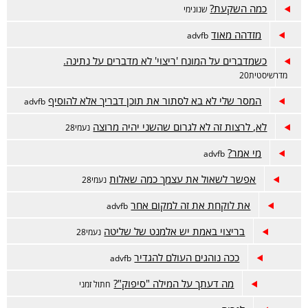
כמה השקעת?
שנונימי
מזדהה מאוד
advfb
כשמדברים על המונח 'ריצוי' לא מדברים על נתינה.
מדרשיסטית20
המסר שלי לא בא לסתור את תוכן דבריך אלא להוסיף
advfb
לא, לרצות זה לא לגרום שהשני יהיה מרוצה
נעמי28
מי אמר?
advfb
אפשר לשאול את עצמך כמה שאלות
נעמי28
את לוקחת את זה למקום אחר
advfb
בריצוי באמת יש אלמנט של שליטה
נעמי28
ככה נוהגים העולם להגדיר
advfb
מה דעתך על המילה "סיפוק"?
חתול זמני