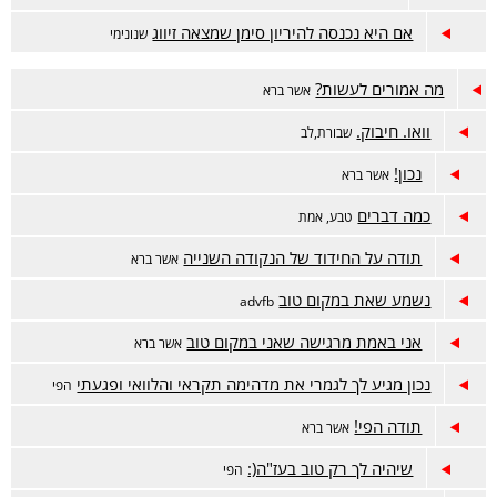
אם היא נכנסה להיריון סימן שמצאה זיווג
שנונימי
מה אמורים לעשות?
אשר ברא
וואו. חיבוק.
שבורת,לב
נכון!
אשר ברא
כמה דברים
טבע, אמת
תודה על החידוד של הנקודה השנייה
אשר ברא
נשמע שאת במקום טוב
advfb
אני באמת מרגישה שאני במקום טוב
אשר ברא
נכון מגיע לך לגמרי את מדהימה תקראי והלוואי ופגעתי
הפי
תודה הפי!
אשר ברא
שיהיה לך רק טוב בעז"ה(:
הפי