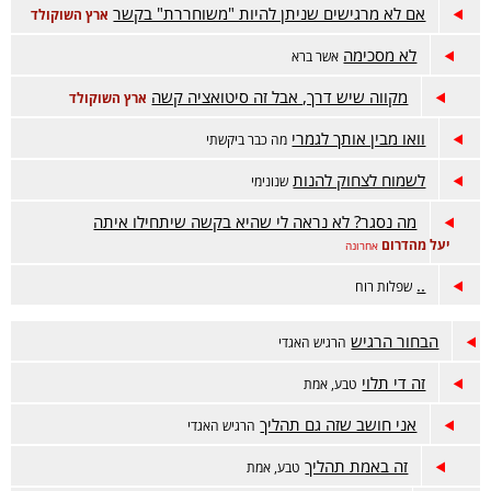
אם לא מרגישים שניתן להיות "משוחררת" בקשר
ארץ השוקולד
לא מסכימה
אשר ברא
מקווה שיש דרך, אבל זה סיטואציה קשה
ארץ השוקולד
וואו מבין אותך לגמרי
מה כבר ביקשתי
לשמוח לצחוק להנות
שנונימי
מה נסגר? לא נראה לי שהיא בקשה שיתחילו איתה
יעל מהדרום
אחרונה
..
שפלות רוח
הבחור הרגיש
הרגיש האגדי
זה די תלוי
טבע, אמת
אני חושב שזה גם תהליך
הרגיש האגדי
זה באמת תהליך
טבע, אמת