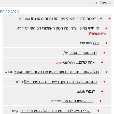
ומבאס? היה
דווקא מוצלח אבל
מכתב פתיחה
מתלבטים? מזל
טוב? זה המקום.
איך לפנות להכיר מישהי מסוימת (בנות כנסו גם)
הפצל''ש
זה תלוי באופי שלה, מה הנזק האפשרי אם היא תגיד לא
ארץ השוקולד
ובכן
חתול זמני
למה סטוקר מטריד
עַלְמָה
אהה שלום...
חתול זמני
אחרונה
ככל שאתם יותר דוסים ויותר צעירים ככה זה פחות מקובל
advfb
מסכימה. בעדינות, בחיוך ביישני. למה בעצם לא?!
נחלת
לגמרי
advfb
בדיוק השבת קראתי
חתול זמני
יש לי נטייה לפטור סיפורים כאלה כסיפורי בדים
נקדימון