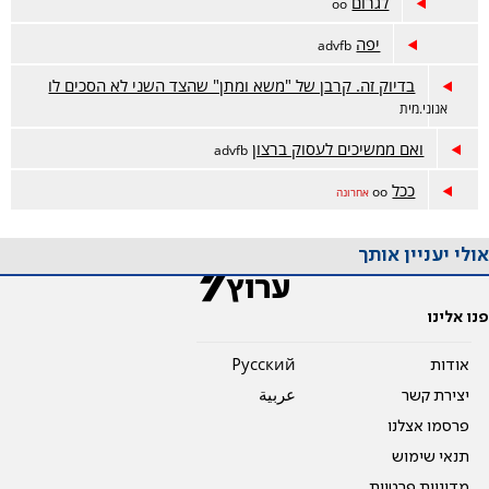
לגרום
oo
יפה
advfb
בדיוק זה. קרבן של "משא ומתן" שהצד השני לא הסכים לו
אנוני.מית
ואם ממשיכים לעסוק ברצון
advfb
ככל
oo
אחרונה
אולי יעניין אותך
פנו אלינו
אודות
Pусский
יצירת קשר
عربية
פרסמו אצלנו
תנאי שימוש
מדיניות פרטיות