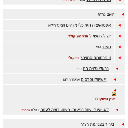
אחרונה
האם
נחלת
אינטואיציה היא כלי מדהים
אביעד מילוא
יש לה משקל
ארץ השוקולד
מאוד
הפי
זו פרסומת סמויה?
ברוקולי
נראלי גלויה חח
הפי
#שיווק ופרסום
אביעד מילוא
ארץ השוקולד
לא. אין לי שום נגיעות. פשוט רוצה לעזור.
נחלת
אחרונה
בירור בצניעות
חצלה