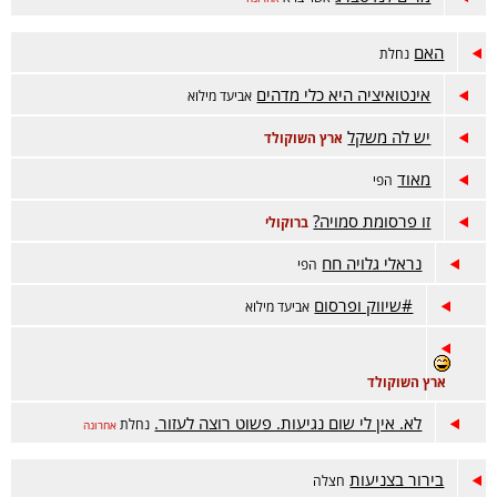
האם
נחלת
אינטואיציה היא כלי מדהים
אביעד מילוא
יש לה משקל
ארץ השוקולד
מאוד
הפי
זו פרסומת סמויה?
ברוקולי
נראלי גלויה חח
הפי
#שיווק ופרסום
אביעד מילוא
ארץ השוקולד
לא. אין לי שום נגיעות. פשוט רוצה לעזור.
נחלת
אחרונה
בירור בצניעות
חצלה