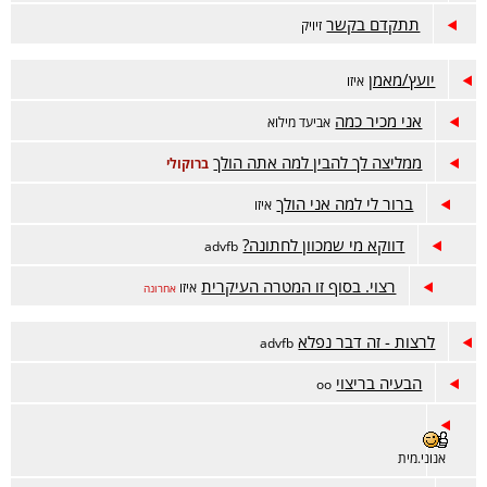
תתקדם בקשר
זיויק
יועץ/מאמן
איזו
אני מכיר כמה
אביעד מילוא
ממליצה לך להבין למה אתה הולך
ברוקולי
ברור לי למה אני הולך
איזו
דווקא מי שמכוון לחתונה?
advfb
רצוי. בסוף זו המטרה העיקרית
איזו
אחרונה
לרצות - זה דבר נפלא
advfb
הבעיה בריצוי
oo
אנוני.מית