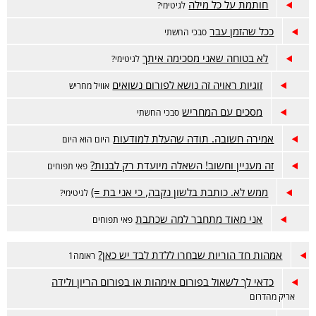
חותמת על כל מילה
לגיטימי?
ככל שהזמן עבר
סבכי החשתי
לא בטוחה שאני מסכימה איתך
לגיטימי?
זוגיות ראויה זה נושא לפורום נשואים
אוויל מחריש
מסכים עם המחריש
סבכי החשתי
אמירה חשובה. תודה שהעלת למודעות
היום הוא היום
זה מעניין וחשוב! השאלה מיועדת רק לבנות?
פאי תפוחים
ממש לא. כותבת בלשון נקבה, כי אני בת =)
לגיטימי?
אני מאוד מתחבר למה שכתבת
פאי תפוחים
אמהות חד הוריות שבחרו ללדת לבד יש כאן?
ראומה1
כדאי לך לשאול בפורום אימהות או בפורום הריון ולידה
אריק מהדרום