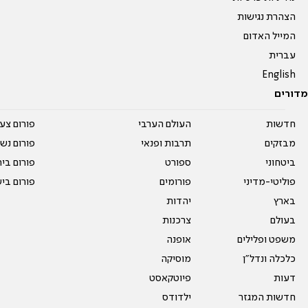
הצהרת נגישות
המייל האדום
עברית
English
מדורים
חדשות
העולם הערבי
פורום צע
מבזקים
תרבות ופנאי
פורום נשו
ביטחוני
ספורט
פורום בי
פוליטי-מדיני
פורומים
פורום בי
בארץ
יהדות
בעולם
צרכנות
משפט ופלילים
אופנה
כלכלה ונדל"ן
מוסיקה
דעות
פיוטקאסט
חדשות המגזר
ילדודס