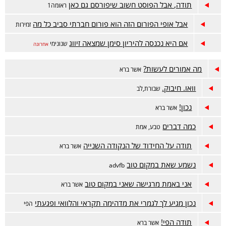
תודה, אבל הפוסט חשוב שיפורסם גם כאן
ראומה1
אבל אופי הפורום הזה הוא פורום חברתי סביב כל מה
זמירות
אם היא נכנסה להיריון סימן שמצאה זיווג
שנונימי
אחרונה
מה אמורים לעשות?
אשר ברא
וואו. חיבוק.
שבורת,לב
נכון!
אשר ברא
כמה דברים
טבע, אמת
תודה על החידוד של הנקודה השנייה
אשר ברא
נשמע שאת במקום טוב
advfb
אני באמת מרגישה שאני במקום טוב
אשר ברא
נכון מגיע לך לגמרי את מדהימה תקראי והלוואי ופגעתי
הפי
תודה הפי!
אשר ברא