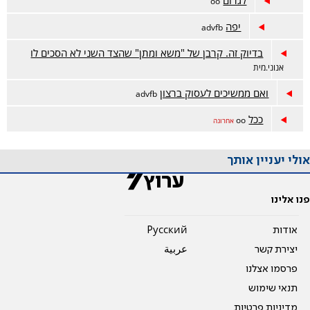
לגרום
oo
יפה
advfb
בדיוק זה. קרבן של "משא ומתן" שהצד השני לא הסכים לו
אנוני.מית
ואם ממשיכים לעסוק ברצון
advfb
ככל
oo
אחרונה
אולי יעניין אותך
פנו אלינו
אודות
Pусский
יצירת קשר
عربية
פרסמו אצלנו
תנאי שימוש
מדיניות פרטיות