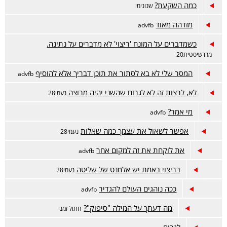
כמה השקעת?
שנונימי
מזדהה מאוד
advfb
כשמדברים על המונח 'ריצוי' לא מדברים על נתינה.
מדרשיסטית20
המסר שלי לא בא לסתור את תוכן דבריך אלא להוסיף
advfb
לא, לרצות זה לא לגרום שהשני יהיה מרוצה
נעמי28
מי אמר?
advfb
אפשר לשאול את עצמך כמה שאלות
נעמי28
את לוקחת את זה למקום אחר
advfb
בריצוי באמת יש אלמנט של שליטה
נעמי28
ככה נוהגים העולם להגדיר
advfb
מה דעתך על המילה "סיפוק"?
חתול זמני