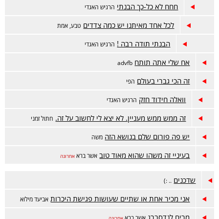
חחח לא כל-כך הבנתי
הרגיש האגדי
לכל אחד מאיתנו יש כמה צדדים
טבע, אמת
הבנתי תודה רבה !
הרגיש האגדי
אח שלי אתה תותח
advfb
זה הכי גברי בעולם
הפי
וואלה חידוד חזק
הרגיש האגדי
זה ממש ממש מעניין. לא יצא לי לחשוב על זה.
חתול זמני
יש פה פורום שלם בנושא הזה
משה
בעיניי זה משהו שהוא מאוד טוב
אשר ברא
אחרונה
שדכנים
.. :)
אני מכיר אחת או שתיים שעושות פגישת היכרות
אביעד מילוא
מרים לנדסברג
אשר ברא
אחרונה