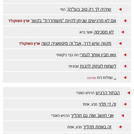
שיהיה לך רק טוב בעז"ה(:
הפי
אם לא מרגישים שניתן להיות "משוחררת" בקשר
ארץ השוקולד
לא מסכימה
אשר ברא
מקווה שיש דרך, אבל זה סיטואציה קשה
ארץ השוקולד
וואו מבין אותך לגמרי
מה כבר ביקשתי
לשמוח לצחוק להנות
שנונימי
..
שפלות רוח
אחרונה
הבחור הרגיש
הרגיש האגדי
זה די תלוי
טבע, אמת
אני חושב שזה גם תהליך
הרגיש האגדי
זה באמת תהליך
טבע, אמת