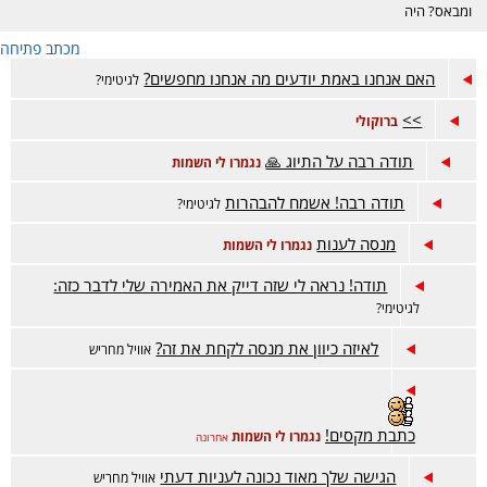
ומבאס? היה
דווקא מוצלח אבל
מכתב פתיחה
מתלבטים? מזל
טוב? זה המקום.
האם אנחנו באמת יודעים מה אנחנו מחפשים?
לגיטימי?
>>
ברוקולי
תודה רבה על התיוג 🙏
נגמרו לי השמות
תודה רבה! אשמח להבהרות
לגיטימי?
מנסה לענות
נגמרו לי השמות
תודה! נראה לי שזה דייק את האמירה שלי לדבר כזה:
לגיטימי?
לאיזה כיוון את מנסה לקחת את זה?
אוויל מחריש
כתבת מקסים!
נגמרו לי השמות
אחרונה
הגישה שלך מאוד נכונה לעניות דעתי
אוויל מחריש