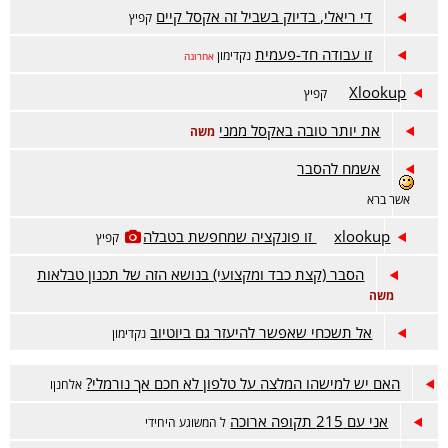
די ריאלי, בדיוק בשביל זה אקסל קיים
קפיץ
זו עבודה חד-פעמית
נקדימון
אחרונה
Xlookup
קפיץ
את יותר טובה באקסל ממני
משה
אשמח להסבר
אשר ברא
xlookup זו פונקציה שמחפשת בטבלה
קפיץ
הסבר (קצת כבד ומקצועי) בנושא הזה של תכנון טבלאות
משה
אל תשכחי שאפשר להיעזר גם ביוטיוב
נקדימון
האם יש למישהו המלצה על טלפון לא חכם אך נורמלי?
אלחנןו
אני עם 215 תקופה ארוכה
ל המשוגע היחידי