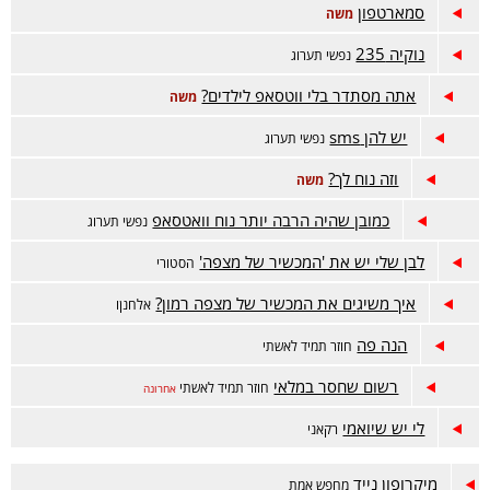
סמארטפון
משה
נוקיה 235
נפשי תערוג
אתה מסתדר בלי ווטסאפ לילדים?
משה
יש להן sms
נפשי תערוג
וזה נוח לך?
משה
כמובן שהיה הרבה יותר נוח וואטסאפ
נפשי תערוג
לבן שלי יש את 'המכשיר של מצפה'
הסטורי
איך משיגים את המכשיר של מצפה רמון?
אלחנןו
הנה פה
חוזר תמיד לאשתי
רשום שחסר במלאי
חוזר תמיד לאשתי
אחרונה
לי יש שיואמי
רקאני
מיקרופון נייד
מחפש אמת