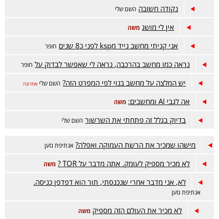
נקודה חשובה
השם שלי
אין לי מושג
משה
אני קניתי מחשב נייד מksp לפני כ8 שנים
חופר
נראה כמו מחשב בהרכבה, נראה לי שאפשר לבדוק על
חופר
יש המלצה על מחשב בנוי לפי המפרט הזה?
השם שלי
אחרונה
אה לגבי AI ומחשבים:
משה
בדיוק בגלל זה פתחתי את השרשור
השם שלי
מישהו שמכיר את הרשת העמוקה ואפלה?
אנתיפת גזען
לא מכיר מספיק לעומק. אתה מדבר על TOR ?
משה
לא, אני מדבר אחרי שנכנסתי, תור הוא דפדפן כניסה.
אנתיפת גזען
לא מכיר את העולם הזה מספיק
משה