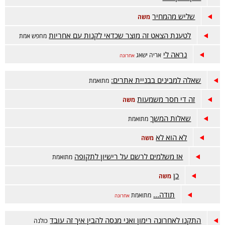
שליש מהמחיר
משה
לטענת הצאט זה מוצר שכדאי לקנות עם אחריות
מחפש אמת
נראה לי
אריה ישאג
אחרונה
שאלה למבינים בבניית אתרים:
מתואמת
זה די חסר משמעות
משה
שאלות המשך
מתואמת
לא הוא לא
משה
אז משלמים לרשם על רישיון לתקופה
מתואמת
כן
משה
תודה...
מתואמת
אחרונה
התקנו לאחרונה רימון ואני מנסה להבין איך זה עובד
כולנה