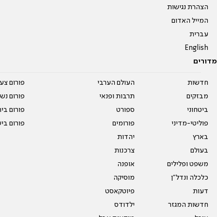
הצהרת נגישות
המייל האדום
עברית
English
מדורים
חדשות
העולם הערבי
פורום צע
מבזקים
תרבות ופנאי
פורום נשו
ביטחוני
ספורט
פורום בי
פוליטי-מדיני
פורומים
פורום בי
בארץ
יהדות
בעולם
צרכנות
משפט ופלילים
אופנה
כלכלה ונדל"ן
מוסיקה
דעות
פיוטקאסט
חדשות המגזר
ילדודס