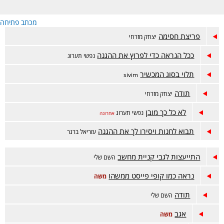
מכתב פתיחה
פריצת חסימה
יצחק מזרחי
ככל הנראה כדי לפרוץ את ההגנה
נפשי תערוג
תלוי בסוג המכשיר
sivim
תודה
יצחק מזרחי
לא כל כך מובן
נפשי תערוג
אחרונה
תבוא לחנות ויסירו לך את ההגנה
עזריאל ברגר
התייעצות לגבי קניית מחשב
השם שלי
נראה כמו קופי פייסט ממשהו
משה
תודה
השם שלי
אגב
משה