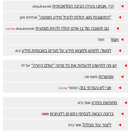
היי, אנחנו בעידן הבינה המלאכותית
shaulreznik
"התשובות מai יכולות להכיל מידע מוטעה"
אנתיפת גזען
גם תשובה של בן אדם יכולה להיות מוטעית
shaulreznik
אחרונה
Vpn
חופר
למשל: לחפש ולמצוא מידע על חורים באבטחת מידע
פ.א.
יש פה למישהו להעלות את כל סרטי "עולם היורה"
יעל לוי
אפשרות
פשוט אני..
אני לא נעזרתי בזה
הסטורי
אחרונה
מחפשת פתרון
אשר ברא
ברוכה הבאה לבסיסי נתונים רלציונים
משה
ליצור עוד טבלה?
אשר ברא